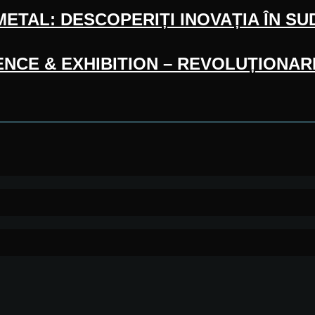
ETAL: DESCOPERIȚI INOVAȚIA ÎN SU
CE & EXHIBITION – REVOLUȚIONARE