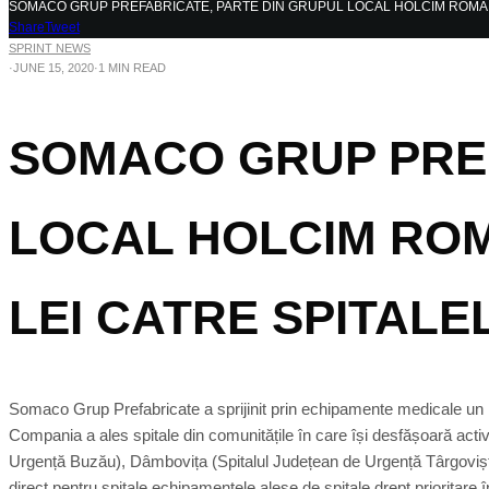
SOMACO GRUP PREFABRICATE, PARTE DIN GRUPUL LOCAL HOLCIM ROMANIA
Share
Tweet
SPRINT NEWS
·
JUNE 15, 2020
·
1 MIN READ
SOMACO GRUP PREF
LOCAL HOLCIM ROM
LEI CATRE SPITALE
Somaco Grup Prefabricate a sprijinit prin echipamente medicale un 
Compania a ales spitale din comunitățile în care își desfășoară acti
Urgență Buzău), Dâmbovița (Spitalul Județean de Urgență Târgoviște)
direct pentru spitale echipamentele alese de spitale drept prioritar