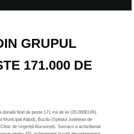
DIN GRUPUL
E 171.000 DE
 donată fiind de peste 171 mii de lei (35.000EUR).
ul Municipal Adjud), Buzău (Spitalul Județean de
 Clinic de Urgență București). Somaco a achiziționat
ectomat pentru ATI, echipament (tunel) decontaminare,