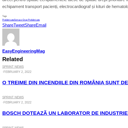
echipament transport pacienți, electrocardiograf și kituri de hematol
Tags
Prefabricate
Somaco Grup Prefabricate
Share
Tweet
Share
Email
EasyEngineeringMag
Related
SPRINT NEWS
·
FEBRUARY 2, 2022
O TREIME DIN INCENDIILE DIN ROMÂNIA SUNT D
SPRINT NEWS
·
FEBRUARY 2, 2022
BOSCH DOTEAZÃ UN LABORATOR DE INDUSTRIE 
SPRINT NEWS