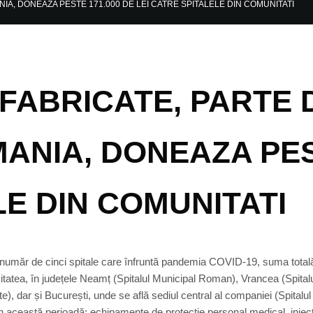
, DONEAZA PESTE 171.000 DE LEI CATRE SPITALELE DIN COMUNITATI
ABRICATE, PARTE 
ANIA, DONEAZA PEST
LE DIN COMUNITATI
număr de cinci spitale care înfruntă pandemia COVID-19, suma totală
vitatea, în județele Neamț (Spitalul Municipal Roman), Vrancea (Spital
, dar și București, unde se află sediul central al companiei (Spitalul
e în această perioadă: echipamente de protecție personal medical, inj