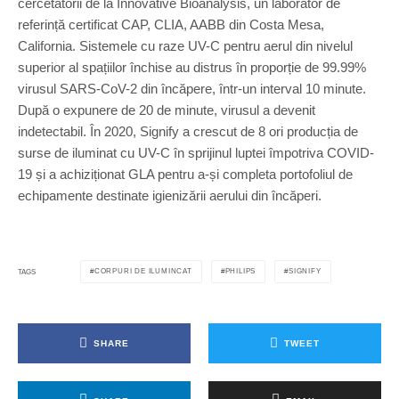
cercetătorii de la Innovative Bioanalysis, un laborator de
referință certificat CAP, CLIA, AABB din Costa Mesa,
California. Sistemele cu raze UV-C pentru aerul din nivelul
superior al spațiilor închise au distrus în proporție de 99.99%
virusul SARS-CoV-2 din încăpere, într-un interval 10 minute.
După o expunere de 20 de minute, virusul a devenit
indetectabil. În 2020, Signify a crescut de 8 ori producția de
surse de iluminat cu UV-C în sprijinul luptei împotriva COVID-
19 și a achiziționat GLA pentru a-și completa portofoliul de
echipamente destinate igienizării aerului din încăperi.
CORPURI DE ILUMINCAT
PHILIPS
SIGNIFY
TAGS
SHARE
TWEET