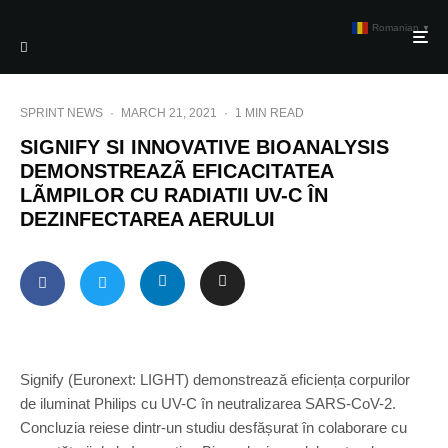
Romanian
▼
SPRINT NEWS
·
MARCH 21, 2021
·
1 MIN READ
SIGNIFY SI INNOVATIVE BIOANALYSIS
DEMONSTREAZÃ EFICACITATEA
LÃMPILOR CU RADIATII UV-C ÎN
DEZINFECTAREA AERULUI
Signify (Euronext: LIGHT) demonstrează eficiența corpurilor
de iluminat Philips cu UV-C în neutralizarea SARS-CoV-2.
Concluzia reiese dintr-un studiu desfășurat în colaborare cu