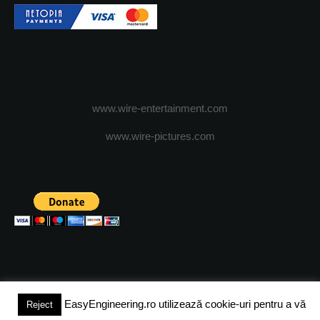
www.wire-entertainment.com
www.wire-pictures.com
EasyEngineering.ro utilizează cookie-uri pentru a vă
Reject
(c) 2024 - FineEngineeringMagazine. All rights reserved.