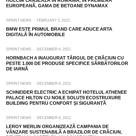
HOLCIM LANSEAZÃ ÎN ROMÂNIA, ÎN PREMIERÃ
EUROPEANÃ, GAMA DE BETOANE DYNAMAX
SPRINT NEWS
·
FEBRUARY 2, 2022
BMW ESTE PRIMUL BRAND CARE ADUCE ARTA
DIGITALÃ ÎN AUTOMOBILE
SPRINT NEWS
·
DECEMBER 6, 2021
HORNBACH A INAUGURAT TÂRGUL DE CRÃCIUN CU
PESTE 1.000 DE PRODUSE SPECIFICE SÃRBÃTORILOR
DE IARNÃ
SPRINT NEWS
·
DECEMBER 6, 2021
SCHNEIDER ELECTRIC A ECHIPAT HOTELUL ATHENEE
PALACE HILTON CU NOILE SOLUȚII ECOSTRUXURE
BUILDING PENTRU CONFORT ȘI SIGURANȚÃ
SPRINT NEWS
·
DECEMBER 6, 2021
LEROY MERLIN ORGANIZEAZÃ CAMPANIA DE
VÂNZARE SUSTENABILÃ A BRAZILOR DE CRÃCIUN,