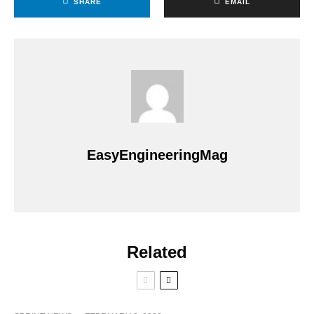
SHARE
EMAIL
EasyEngineeringMag
Related