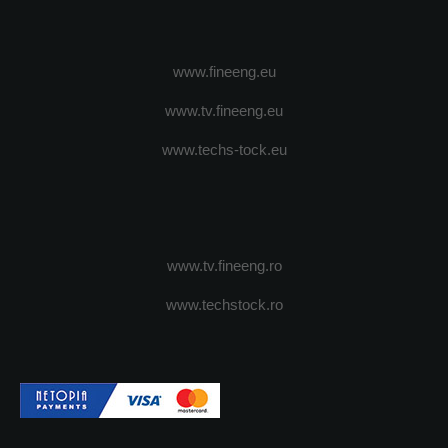
www.fineeng.eu
www.tv.fineeng.eu
www.techs-tock.eu
www.tv.fineeng.ro
www.techstock.ro