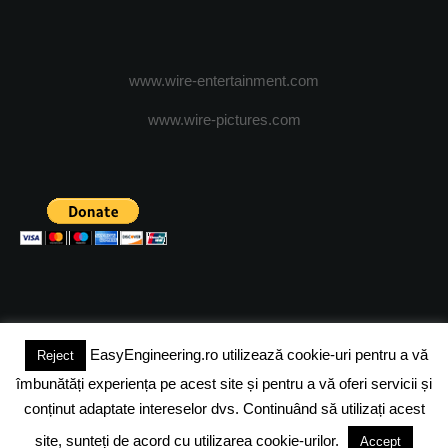
www.wire-entertainment.com
www.wire-pictures.com
EasyEngineering.ro utilizează cookie-uri pentru a vă
Reject
(c) 2024 - FineEngineeringMagazine. All rights reserved.
îmbunătăți experiența pe acest site și pentru a vă oferi servicii și
DESPRE NOI
ADVERTISING
JOBS
DESPRE COOKIES
conținut adaptate intereselor dvs. Continuând să utilizați acest
site, sunteți de acord cu utilizarea cookie-urilor.
Accept
POLITICA DE CONFIDENTIALITATE
TERMENI SI CONDITII