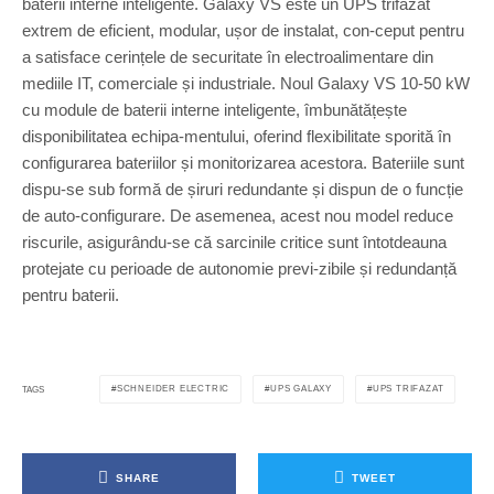
baterii interne inteligente. Galaxy VS este un UPS trifazat
extrem de eficient, modular, ușor de instalat, con-ceput pentru
a satisface cerințele de securitate în electroalimentare din
mediile IT, comerciale și industriale. Noul Galaxy VS 10-50 kW
cu module de baterii interne inteligente, îmbunătățește
disponibilitatea echipa-mentului, oferind flexibilitate sporită în
configurarea bateriilor și monitorizarea acestora. Bateriile sunt
dispu-se sub formă de șiruri redundante și dispun de o funcție
de auto-configurare. De asemenea, acest nou model reduce
riscurile, asigurându-se că sarcinile critice sunt întotdeauna
protejate cu perioade de autonomie previ-zibile și redundanță
pentru baterii.
SCHNEIDER ELECTRIC
UPS GALAXY
UPS TRIFAZAT
TAGS
SHARE
TWEET