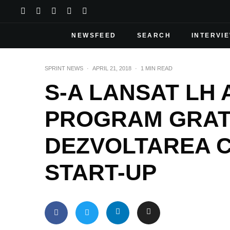
NEWSFEED
SEARCH
INTERVI
SPRINT NEWS
·
APRIL 21, 2018
·
1 MIN READ
S-A LANSAT LH
PROGRAM GRAT
DEZVOLTAREA 
START-UP