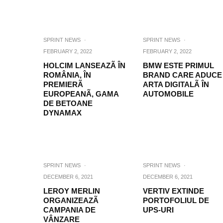
SPRINT NEWS
·
SPRINT NEWS
·
FEBRUARY 2, 2022
FEBRUARY 2, 2022
HOLCIM LANSEAZÃ ÎN
BMW ESTE PRIMUL
ROMÂNIA, ÎN
BRAND CARE ADUCE
PREMIERÃ
ARTA DIGITALÃ ÎN
EUROPEANÃ, GAMA
AUTOMOBILE
DE BETOANE
DYNAMAX
SPRINT NEWS
·
SPRINT NEWS
·
DECEMBER 6, 2021
DECEMBER 6, 2021
LEROY MERLIN
VERTIV EXTINDE
ORGANIZEAZÃ
PORTOFOLIUL DE
CAMPANIA DE
UPS-URI
VÂNZARE