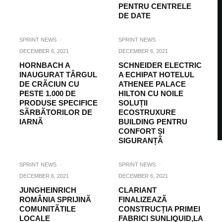
PENTRU CENTRELE
DE DATE
SPRINT NEWS
·
SPRINT NEWS
·
DECEMBER 6, 2021
DECEMBER 6, 2021
HORNBACH A
SCHNEIDER ELECTRIC
INAUGURAT TÂRGUL
A ECHIPAT HOTELUL
DE CRÃCIUN CU
ATHENEE PALACE
PESTE 1.000 DE
HILTON CU NOILE
PRODUSE SPECIFICE
SOLUȚII
SÃRBÃTORILOR DE
ECOSTRUXURE
IARNÃ
BUILDING PENTRU
CONFORT ȘI
SIGURANȚÃ
SPRINT NEWS
·
SPRINT NEWS
·
DECEMBER 6, 2021
DECEMBER 6, 2021
JUNGHEINRICH
CLARIANT
ROMÂNIA SPRIJINÃ
FINALIZEAZÃ
COMUNITÃTILE
CONSTRUCȚIA PRIMEI
LOCALE
FABRICI SUNLIQUID,LA