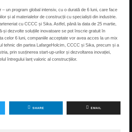
– un program global intensiv, cu o durată de 6 luni, care face
or și al materialelor de construcții cu specialiști din industrie.
arteneriat cu CCCC și Sika. Astfel, până la data de 25 martie,
-și dezvolte soluțiile inovatoare se pot înscrie gratuit în
rata celor 6 luni, companiile acceptate vor avea acces la un mix
niul tehnic din partea LafargeHolcim, CCCC și Sika, precum și a
tria, prin susținerea start-up-urilor și dezvoltarea inovației,
ul întregului lanț valoric al construcțiilor.
SHARE
EMAIL