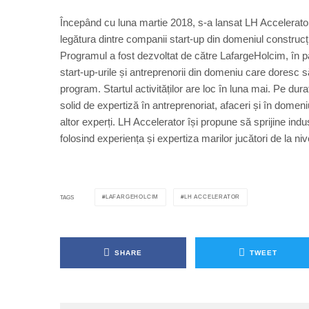
Începând cu luna martie 2018, s-a lansat LH Accelerator 
legătura dintre companii start-up din domeniul construcțiil
Programul a fost dezvoltat de către LafargeHolcim, în p
start-up-urile și antreprenorii din domeniu care doresc să
program. Startul activităților are loc în luna mai. Pe du
solid de expertiză în antreprenoriat, afaceri și în dome
altor experți. LH Accelerator își propune să sprijine indus
folosind experiența și expertiza marilor jucători de la nivel
LAFARGEHOLCIM
LH ACCELERATOR
TAGS
SHARE
TWEET