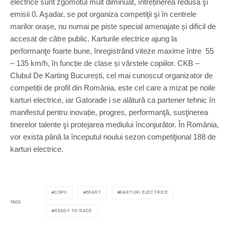
electrice sunt zgomotul mult diminuat, întreținerea redusă şi
emisii 0. Aşadar, se pot organiza competiţii şi în centrele
marilor orașe, nu numai pe piste special amenajate și dificil de
accesat de către public. Karturile electrice ajung la
performanţe foarte bune, înregistrând viteze maxime între 55
– 135 km/h, în funcție de clase și vârstele copiilor. CKB –
Clubul De Karting București, cel mai cunoscut organizator de
competiții de profil din România, este cel care a mizat pe noile
karturi electrice, iar Gatorade i se alătură ca partener tehnic în
manifestul pentru inovație, progres, performanţă, susţinerea
tinerelor talente şi protejarea mediului înconjurător. În România,
vor exista până la începutul noului sezon competiţional 188 de
karturi electrice.
COPII
EKART
KARTURI ELECTRICE
TAGS
READY TO RACE