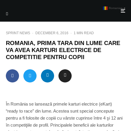
Romanian
▼
SPRINT NEWS
·
DECEMBER 6, 2016
·
1 MIN READ
ROMANIA, PRIMA TARA DIN LUME CARE
VA AVEA KARTURI ELECTRICE DE
COMPETITIE PENTRU COPII
În România se lansează primele karturi electrice (eKart)
“ready to race” din lume. Acestea sunt special concepute
pentru a fi folosite de copiii cu vârste cuprinse între 4 şi 12 ani
în competiţiile de profil. Principalele beneficii ale karturilor