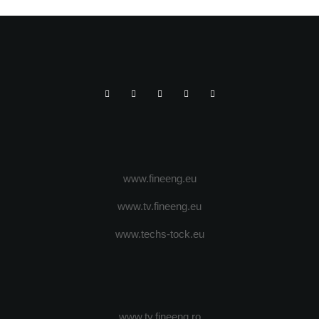
www.fineeng.eu
www.tv.fineeng.eu
www.techs-tock.eu
www.tv.fineeng.ro