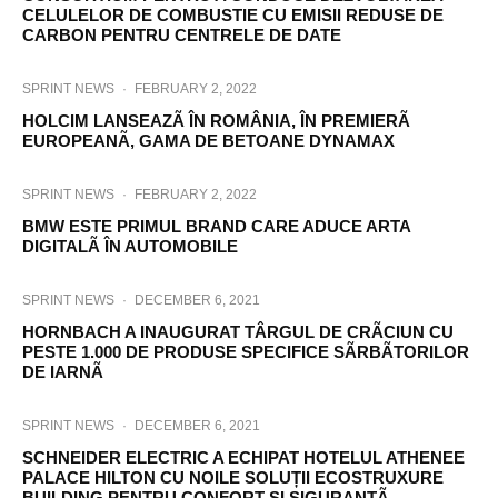
CELULELOR DE COMBUSTIE CU EMISII REDUSE DE
CARBON PENTRU CENTRELE DE DATE
SPRINT NEWS
·
FEBRUARY 2, 2022
HOLCIM LANSEAZÃ ÎN ROMÂNIA, ÎN PREMIERÃ
EUROPEANÃ, GAMA DE BETOANE DYNAMAX
SPRINT NEWS
·
FEBRUARY 2, 2022
BMW ESTE PRIMUL BRAND CARE ADUCE ARTA
DIGITALÃ ÎN AUTOMOBILE
SPRINT NEWS
·
DECEMBER 6, 2021
HORNBACH A INAUGURAT TÂRGUL DE CRÃCIUN CU
PESTE 1.000 DE PRODUSE SPECIFICE SÃRBÃTORILOR
DE IARNÃ
SPRINT NEWS
·
DECEMBER 6, 2021
SCHNEIDER ELECTRIC A ECHIPAT HOTELUL ATHENEE
PALACE HILTON CU NOILE SOLUȚII ECOSTRUXURE
BUILDING PENTRU CONFORT ȘI SIGURANȚÃ