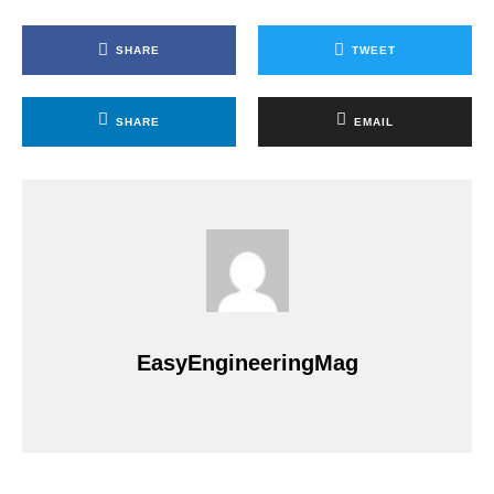
SHARE
TWEET
SHARE
EMAIL
EasyEngineeringMag