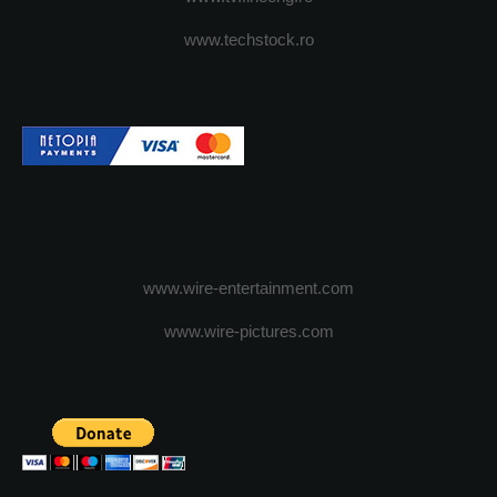
www.techstock.ro
www.wire-entertainment.com
www.wire-pictures.com