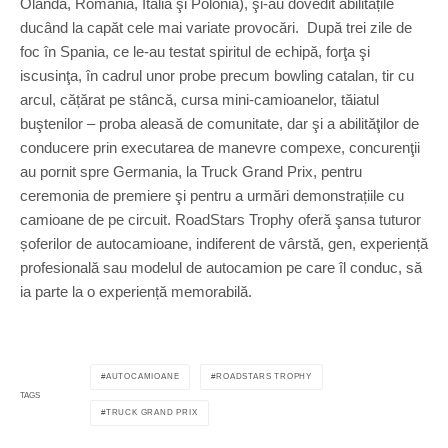
Olanda, România, Italia şi Polonia), şi-au dovedit abilitățile
ducând la capăt cele mai variate provocări. După trei zile de
foc în Spania, ce le-au testat spiritul de echipă, forţa şi
iscusinţa, în cadrul unor probe precum bowling catalan, tir cu
arcul, cățărat pe stâncă, cursa mini-camioanelor, tăiatul
buştenilor – proba aleasă de comunitate, dar şi a abilităţilor de
conducere prin executarea de manevre compexe, concurenţii
au pornit spre Germania, la Truck Grand Prix, pentru
ceremonia de premiere şi pentru a urmări demonstrațiile cu
camioane de pe circuit. RoadStars Trophy oferă şansa tuturor
șoferilor de autocamioane, indiferent de vârstă, gen, experiență
profesională sau modelul de autocamion pe care îl conduc, să
ia parte la o experiență memorabilă.
AUTOCAMIOANE
ROADSTARS TROPHY
TAGS
TRUCK GRAND PRIX