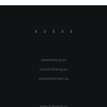
www.fineeng.eu
www.tv.fineeng.eu
www.techs-tock.eu
www.tv.fineeng.ro