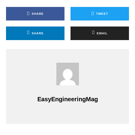
SHARE
TWEET
SHARE
EMAIL
EasyEngineeringMag