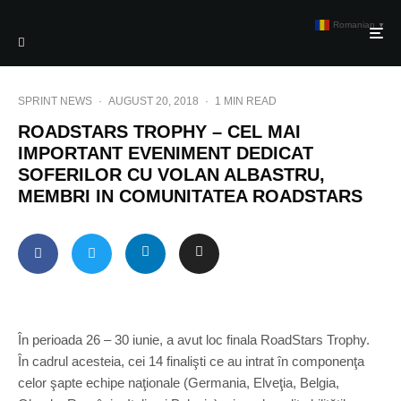
Romanian
▼
SPRINT NEWS
·
AUGUST 20, 2018
·
1 MIN READ
ROADSTARS TROPHY – CEL MAI
IMPORTANT EVENIMENT DEDICAT
SOFERILOR CU VOLAN ALBASTRU,
MEMBRI IN COMUNITATEA ROADSTARS
În perioada 26 – 30 iunie, a avut loc finala RoadStars Trophy.
În cadrul acesteia, cei 14 finalişti ce au intrat în componenţa
celor şapte echipe naţionale (Germania, Elveţia, Belgia,