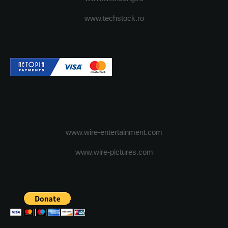
www.techstock.ro
www.wire-entertainment.com
www.wire-pictures.com