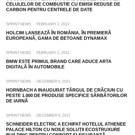
CELULELOR DE COMBUSTIE CU EMISII REDUSE DE
CARBON PENTRU CENTRELE DE DATE
SPRINT NEWS
·
FEBRUARY 2, 2022
HOLCIM LANSEAZÃ ÎN ROMÂNIA, ÎN PREMIERÃ
EUROPEANÃ, GAMA DE BETOANE DYNAMAX
SPRINT NEWS
·
FEBRUARY 2, 2022
BMW ESTE PRIMUL BRAND CARE ADUCE ARTA
DIGITALÃ ÎN AUTOMOBILE
SPRINT NEWS
·
DECEMBER 6, 2021
HORNBACH A INAUGURAT TÂRGUL DE CRÃCIUN CU
PESTE 1.000 DE PRODUSE SPECIFICE SÃRBÃTORILOR
DE IARNÃ
SPRINT NEWS
·
DECEMBER 6, 2021
SCHNEIDER ELECTRIC A ECHIPAT HOTELUL ATHENEE
PALACE HILTON CU NOILE SOLUȚII ECOSTRUXURE
BUILDING PENTRU CONFORT ȘI SIGURANȚÃ