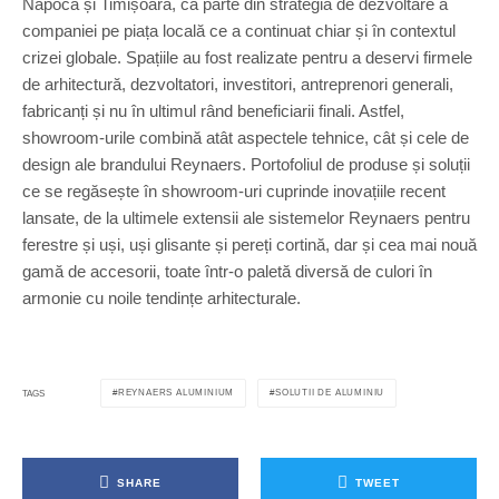
Napoca și Timișoara, ca parte din strategia de dezvoltare a
companiei pe piața locală ce a continuat chiar și în contextul
crizei globale. Spațiile au fost realizate pentru a deservi firmele
de arhitectură, dezvoltatori, investitori, antreprenori generali,
fabricanți și nu în ultimul rând beneficiarii finali. Astfel,
showroom-urile combină atât aspectele tehnice, cât și cele de
design ale brandului Reynaers. Portofoliul de produse și soluții
ce se regăsește în showroom-uri cuprinde inovațiile recent
lansate, de la ultimele extensii ale sistemelor Reynaers pentru
ferestre și uși, uși glisante și pereți cortină, dar și cea mai nouă
gamă de accesorii, toate într-o paletă diversă de culori în
armonie cu noile tendințe arhitecturale.
REYNAERS ALUMINIUM
SOLUTII DE ALUMINIU
TAGS
SHARE
TWEET