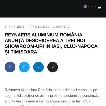
Romanian
▼
SPRINT NEWS
·
APRIL 13, 2021
·
1 MIN READ
REYNAERS ALUMINIUM ROMÂNIA
ANUNȚÃ DESCHIDEREA A TREI NOI
SHOWROOM-URI ÎN IAȘI, CLUJ-NAPOCA
ȘI TIMIȘOARA
Reynaers Aluminium România, parte a liderului european pe
segmentul soluțiilor de aluminiu pentru sectorul de construcții,
anunță deschiderea a trei noi showroom-uri în Iași, Cluj-