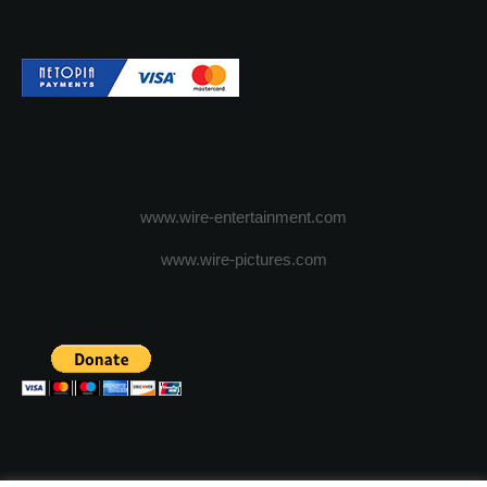
www.wire-entertainment.com
www.wire-pictures.com