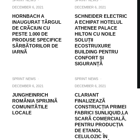
SPRINT NEWS
·
SPRINT NEWS
·
DECEMBER 6, 2021
DECEMBER 6, 2021
HORNBACH A
SCHNEIDER ELECTRIC
INAUGURAT TÂRGUL
A ECHIPAT HOTELUL
DE CRÃCIUN CU
ATHENEE PALACE
PESTE 1.000 DE
HILTON CU NOILE
PRODUSE SPECIFICE
SOLUȚII
SÃRBÃTORILOR DE
ECOSTRUXURE
IARNÃ
BUILDING PENTRU
CONFORT ȘI
SIGURANȚÃ
SPRINT NEWS
·
SPRINT NEWS
·
DECEMBER 6, 2021
DECEMBER 6, 2021
JUNGHEINRICH
CLARIANT
ROMÂNIA SPRIJINÃ
FINALIZEAZÃ
COMUNITÃTILE
CONSTRUCȚIA PRIMEI
LOCALE
FABRICI SUNLIQUID,LA
SCARÃ COMERCIALÃ,
PENTRU PRODUCȚIA
DE ETANOL
CELULOZIC ÎN