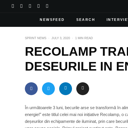
NEWSFEED
SEARCH
INTERVI
SPRINT NEWS
·
JULY 3, 2020
·
1 MIN READ
RECOLAMP TR
DESEURILE IN 
În următoarele 3 luni, becurile arse se transformă în al
energie!” este titlul celei mai noi inițiative Recolamp, o
deșeurilor din echipamente de iluminat, prin care becuri