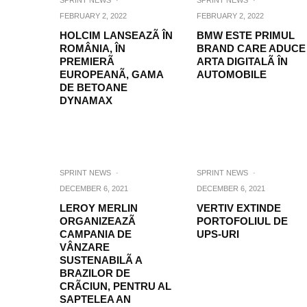
SPRINT NEWS
·
SPRINT NEWS
·
FEBRUARY 2, 2022
FEBRUARY 2, 2022
HOLCIM LANSEAZÃ ÎN
BMW ESTE PRIMUL
ROMÂNIA, ÎN
BRAND CARE ADUCE
PREMIERÃ
ARTA DIGITALÃ ÎN
EUROPEANÃ, GAMA
AUTOMOBILE
DE BETOANE
DYNAMAX
SPRINT NEWS
·
SPRINT NEWS
·
DECEMBER 6, 2021
DECEMBER 6, 2021
LEROY MERLIN
VERTIV EXTINDE
ORGANIZEAZÃ
PORTOFOLIUL DE
CAMPANIA DE
UPS-URI
VÂNZARE
SUSTENABILÃ A
BRAZILOR DE
CRÃCIUN, PENTRU AL
SAPTELEA AN