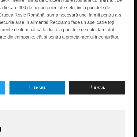
a de Alimente”, inițiat de Crucea Roșie Română cu mai mult de
la fiecare 300 de becuri colectate selectiv la punctele de
 Crucea Roșie Română, suma necesară unei familii pentru a-și
ecurile arse în alimente! Recolamp face un apel către toți
ente de iluminat să le ducă la punctele de colectare atât
arte din campanie, cât și pentru a proteja mediul înconjurător.
SHARE
EMAIL
g