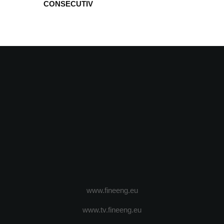
CONSECUTIV
www.fineeng.eu
www.tv.fineeng.eu