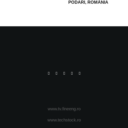
PODARI, ROMÂNIA
www.tv.fineeng.ro
www.techstock.ro