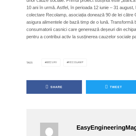
unor cauze sociale. Primul proiect susținut este „Banc
10 ani în urmă. Astfel, în perioada 12 iunie – 31 august, 
colectare Recolamp, asociația donează 90 de lei către
asigura alimentele de bază timp de o lună. Transformă b
consumatorii casnici care generează deșeuri din echipam
pentru a contribui activ la susținerea cauzelor sociale p
BECURI
RECOLAMP
TAGS
SHARE
TWEET
EasyEngineeringMa