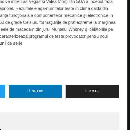
tensive între Las Vegas şi Valea Morţii din SUA a început faza
briolet. Rezultatele aşa-numitelor teste în climă caldă din
uranţa funcţională a componentelor mecanice şi electronice în
50 de grade Celsius, formaţiunile de praf extreme la marginea
aseele de macadam din jurul Muntelui Whitney şi călătoriile pe
şi caracterizează programul de teste provocator pentru noul
nii de serie.
SHARE
EMAIL