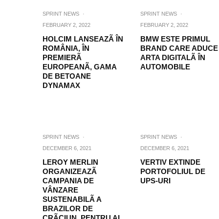
SPRINT NEWS
·
SPRINT NEWS
·
FEBRUARY 2, 2022
FEBRUARY 2, 2022
HOLCIM LANSEAZÃ ÎN
BMW ESTE PRIMUL
ROMÂNIA, ÎN
BRAND CARE ADUCE
PREMIERÃ
ARTA DIGITALÃ ÎN
EUROPEANÃ, GAMA
AUTOMOBILE
DE BETOANE
DYNAMAX
SPRINT NEWS
·
SPRINT NEWS
·
DECEMBER 6, 2021
DECEMBER 6, 2021
LEROY MERLIN
VERTIV EXTINDE
ORGANIZEAZÃ
PORTOFOLIUL DE
CAMPANIA DE
UPS-URI
VÂNZARE
SUSTENABILÃ A
BRAZILOR DE
CRÃCIUN, PENTRU AL