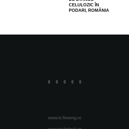
CELULOZIC ÎN
PODARI, ROMÂNIA
www.tv.fineeng.ro
www.techstock.ro