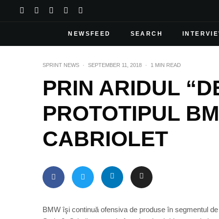
NEWSFEED
SEARCH
INTERVI
SPRINT NEWS
·
SEPTEMBER 11, 2018
·
1 MIN READ
PRIN ARIDUL “D
PROTOTIPUL BM
CABRIOLET
BMW îşi continuă ofensiva de produse în segmentul de