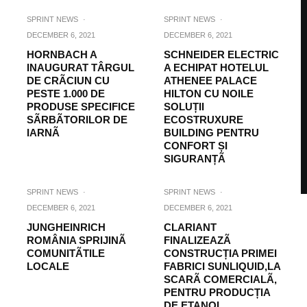
SPRINT NEWS
·
SPRINT NEWS
·
DECEMBER 6, 2021
DECEMBER 6, 2021
HORNBACH A
SCHNEIDER ELECTRIC
INAUGURAT TÂRGUL
A ECHIPAT HOTELUL
DE CRÃCIUN CU
ATHENEE PALACE
PESTE 1.000 DE
HILTON CU NOILE
PRODUSE SPECIFICE
SOLUȚII
SÃRBÃTORILOR DE
ECOSTRUXURE
IARNÃ
BUILDING PENTRU
CONFORT ȘI
SIGURANȚÃ
SPRINT NEWS
·
SPRINT NEWS
·
DECEMBER 6, 2021
DECEMBER 6, 2021
JUNGHEINRICH
CLARIANT
ROMÂNIA SPRIJINÃ
FINALIZEAZÃ
COMUNITÃTILE
CONSTRUCȚIA PRIMEI
LOCALE
FABRICI SUNLIQUID,LA
SCARÃ COMERCIALÃ,
PENTRU PRODUCȚIA
DE ETANOL