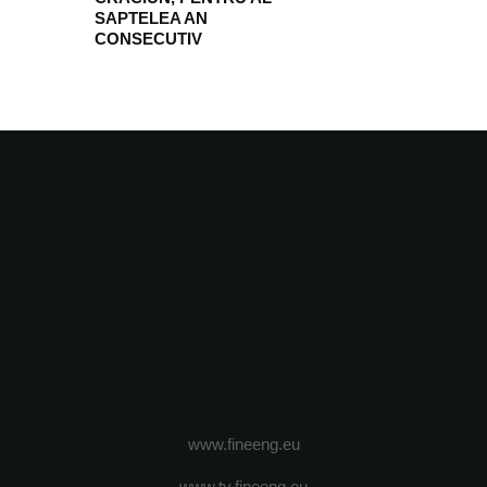
SAPTELEA AN
CONSECUTIV
www.fineeng.eu
www.tv.fineeng.eu