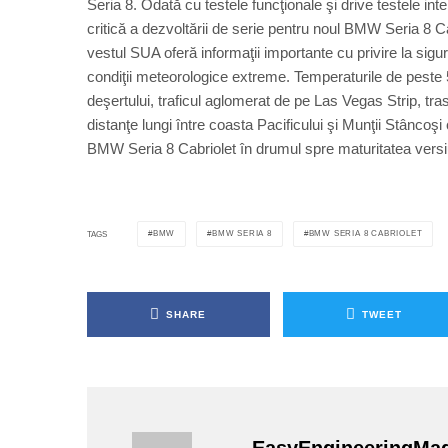
Seria 8. Odată cu testele funcţionale şi drive testele in
critică a dezvoltării de serie pentru noul BMW Seria 8 Ca
vestul SUA oferă informaţii importante cu privire la sig
condiţii meteorologice extreme. Temperaturile de peste 
deşertului, traficul aglomerat de pe Las Vegas Strip, tr
distanţe lungi între coasta Pacificului şi Munţii Stânco
BMW Seria 8 Cabriolet în drumul spre maturitatea versiu
BMW
BMW SERIA 8
BMW SERIA 8 CABRIOLET
TAGS
SHARE
TWEET