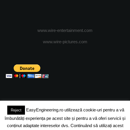
www.wire-entertainment.com
www.wire-pictures.com
EasyEngineering.ro utilizează cookie-uri pentru a vă
Reject
(c) 2024 - FineEngineeringMagazine. All rights reserved.
îmbunătăți experiența pe acest site și pentru a vă oferi servicii și
DESPRE NOI
ADVERTISING
JOBS
DESPRE COOKIES
conținut adaptate intereselor dvs. Continuând să utilizați acest