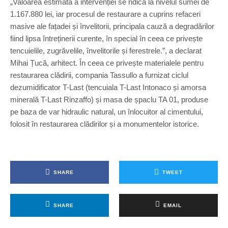
„Valoarea estimată a intervenției se ridică la nivelul sumei de
1.167.880 lei, iar procesul de restaurare a cuprins refaceri
masive ale fațadei și învelitorii, principala cauză a degradărilor
fiind lipsa întreținerii curente, în special în ceea ce privește
tencuielile, zugrăvelile, învelitorile și ferestrele.”, a declarat
Mihai Țucă, arhitect. În ceea ce privește materialele pentru
restaurarea clădirii, compania Tassullo a furnizat ciclul
dezumidificator T-Last (tencuiala T-Last Intonaco și amorsa
minerală T-Last Rinzaffo) și masa de șpaclu TA 01, produse
pe baza de var hidraulic natural, un înlocuitor al cimentului,
folosit în restaurarea clădirilor și a monumentelor istorice.
SHARE
TWEET
SHARE
EMAIL