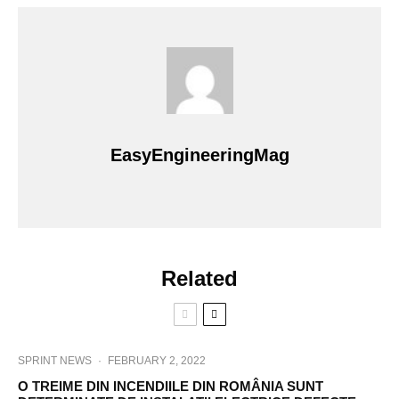
EasyEngineeringMag
Related
SPRINT NEWS
·
FEBRUARY 2, 2022
O TREIME DIN INCENDIILE DIN ROMÂNIA SUNT