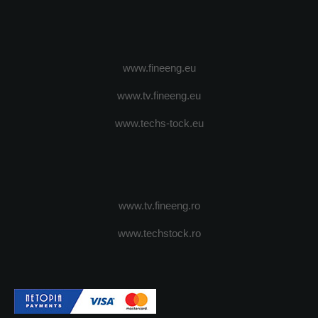
www.fineeng.eu
www.tv.fineeng.eu
www.techs-tock.eu
www.tv.fineeng.ro
www.techstock.ro