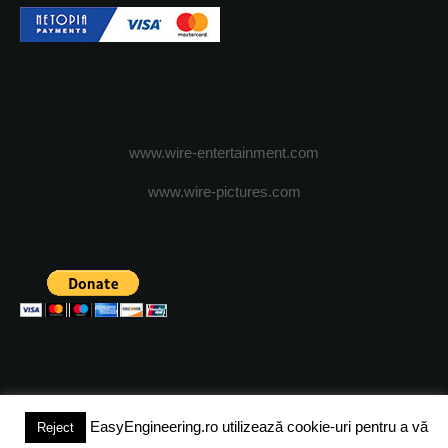
www.wire-entertainment.com
www.wire-pictures.com
EasyEngineering.ro utilizează cookie-uri pentru a vă
Reject
(c) 2024 - FineEngineeringMagazine. All rights reserved.