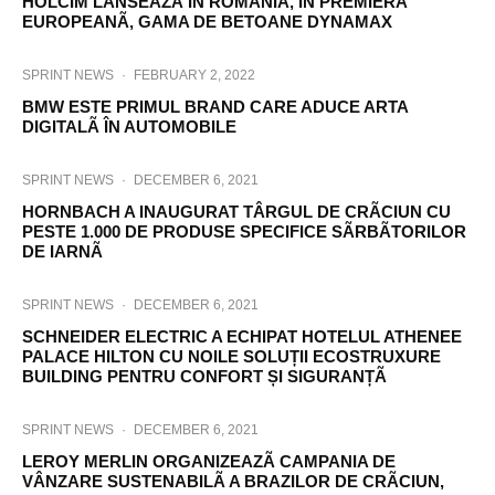
HOLCIM LANSEAZÃ ÎN ROMÂNIA, ÎN PREMIERÃ
EUROPEANÃ, GAMA DE BETOANE DYNAMAX
SPRINT NEWS
·
FEBRUARY 2, 2022
BMW ESTE PRIMUL BRAND CARE ADUCE ARTA
DIGITALÃ ÎN AUTOMOBILE
SPRINT NEWS
·
DECEMBER 6, 2021
HORNBACH A INAUGURAT TÂRGUL DE CRÃCIUN CU
PESTE 1.000 DE PRODUSE SPECIFICE SÃRBÃTORILOR
DE IARNÃ
SPRINT NEWS
·
DECEMBER 6, 2021
SCHNEIDER ELECTRIC A ECHIPAT HOTELUL ATHENEE
PALACE HILTON CU NOILE SOLUȚII ECOSTRUXURE
BUILDING PENTRU CONFORT ȘI SIGURANȚÃ
SPRINT NEWS
·
DECEMBER 6, 2021
LEROY MERLIN ORGANIZEAZÃ CAMPANIA DE
VÂNZARE SUSTENABILÃ A BRAZILOR DE CRÃCIUN,