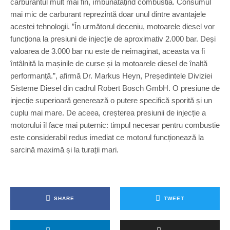
carburantul mult mai fin, îmbunătățind combustia. Consumul
mai mic de carburant reprezintă doar unul dintre avantajele
acestei tehnologii. ”În următorul deceniu, motoarele diesel vor
funcționa la presiuni de injecție de aproximativ 2.000 bar. Deși
valoarea de 3.000 bar nu este de neimaginat, aceasta va fi
întâlnită la mașinile de curse și la motoarele diesel de înaltă
performanță.”, afirmă Dr. Markus Heyn, Președintele Diviziei
Sisteme Diesel din cadrul Robert Bosch GmbH. O presiune de
injecție superioară generează o putere specifică sporită și un
cuplu mai mare. De aceea, creșterea presiunii de injecție a
motorului îl face mai puternic: timpul necesar pentru combustie
este considerabil redus imediat ce motorul funcționează la
sarcină maximă și la turații mari.
SHARE
TWEET