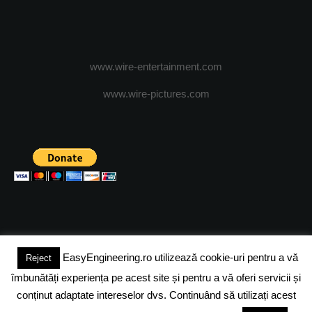
www.wire-entertainment.com
www.wire-pictures.com
EasyEngineering.ro utilizează cookie-uri pentru a vă
Reject
(c) 2024 - FineEngineeringMagazine. All rights reserved.
îmbunătăți experiența pe acest site și pentru a vă oferi servicii și
DESPRE NOI
ADVERTISING
JOBS
DESPRE COOKIES
conținut adaptate intereselor dvs. Continuând să utilizați acest