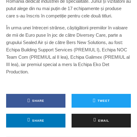
România dedicat industriei de specialitate. Juriul și vizitatorii au
putut alege din nu mai puțin de 17 echipamente și produse
care s-au înscris în competiție pentru cele două titluri.
În urma unei întreceri strânse, câștigătorii premiilor în valoare
de mii de Euro puse în joc de către Diversey Care, parte a
grupului Sealed Air și de către Bers New Solutions, au fost:
Echipa Building Support Services (PREMIUL I), Echipa NOC
Team Com (PREMIUL al II lea), Echipa Galimex (PREMIUL al
III lea), iar premiul special a mers la Echipa Eko Det
Production.
SHARE
TWEET
SHARE
EMAIL