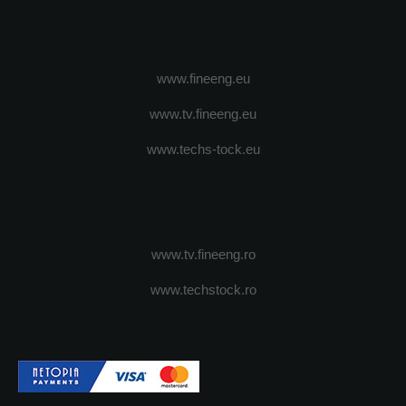
www.fineeng.eu
www.tv.fineeng.eu
www.techs-tock.eu
www.tv.fineeng.ro
www.techstock.ro