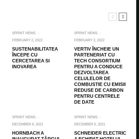
SPRINT NEWS
·
SPRINT NEWS
·
FEBRUARY 2, 2022
FEBRUARY 2, 2022
SUSTENABILITATEA
VERTIV ÎNCHEIE UN
ÎNCEPE CU
PARTENERIAT CU
CERCETAREA SI
TECH CONSORTIUM
INOVAREA
PENTRU A CONDUCE
DEZVOLTAREA
CELULELOR DE
COMBUSTIE CU EMISII
REDUSE DE CARBON
PENTRU CENTRELE
DE DATE
SPRINT NEWS
·
SPRINT NEWS
·
DECEMBER 6, 2021
DECEMBER 6, 2021
HORNBACH A
SCHNEIDER ELECTRIC
INAUGURAT TÂRGUL
A ECHIPAT HOTELUL