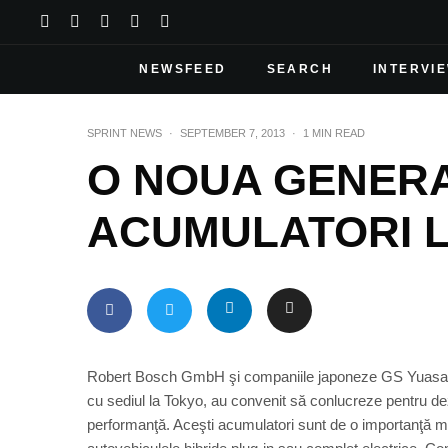
NEWSFEED
SEARCH
INTERVI
SPRINT NEWS
·
SEPTEMBER 7, 2013
·
1 MIN READ
O NOUA GENERA
ACUMULATORI LI
Robert Bosch GmbH şi companiile japoneze GS Yuasa Inte
cu sediul la Tokyo, au convenit să conlucreze pentru dez
performanţă. Aceşti acumulatori sunt de o importanţă majo