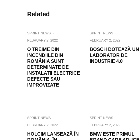
Related
SPRINT NEWS
·
SPRINT NEWS
·
FEBRUARY 2, 2022
FEBRUARY 2, 2022
O TREIME DIN
BOSCH DOTEAZÃ UN
INCENDIILE DIN
LABORATOR DE
ROMÂNIA SUNT
INDUSTRIE 4.0
DETERMINATE DE
INSTALATII ELECTRICE
DEFECTE SAU
IMPROVIZATE
SPRINT NEWS
·
SPRINT NEWS
·
FEBRUARY 2, 2022
FEBRUARY 2, 2022
HOLCIM LANSEAZÃ ÎN
BMW ESTE PRIMUL
ROMÂNIA, ÎN
BRAND CARE ADUCE