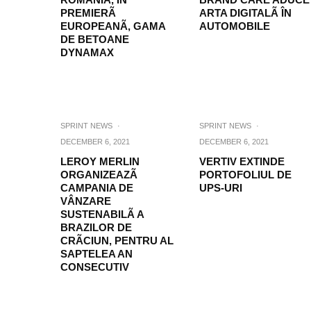
PREMIERÃ
ARTA DIGITALÃ ÎN
EUROPEANÃ, GAMA
AUTOMOBILE
DE BETOANE
DYNAMAX
SPRINT NEWS
·
SPRINT NEWS
·
DECEMBER 6, 2021
DECEMBER 6, 2021
LEROY MERLIN
VERTIV EXTINDE
ORGANIZEAZÃ
PORTOFOLIUL DE
CAMPANIA DE
UPS-URI
VÂNZARE
SUSTENABILÃ A
BRAZILOR DE
CRÃCIUN, PENTRU AL
SAPTELEA AN
CONSECUTIV