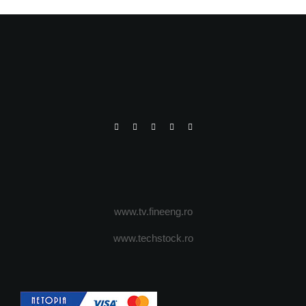
www.tv.fineeng.ro
www.techstock.ro