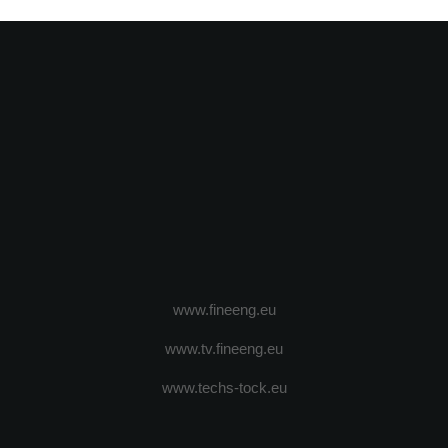
www.fineeng.eu
www.tv.fineeng.eu
www.techs-tock.eu