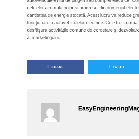
autovehiculele hibride plug-in sau complet electrice. C
celulelor acumulatorilor şi progresul din domeniul electr
cantitatea de energie stocată. Acest lucru va reduce gre
funcţionare a autovehiculelor electrice. Cele trei compan
desfăşura activităţile comune de cercetare şi dezvoltar
al marketingului.
SHARE
TWEET
EasyEngineeringMa