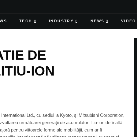
EWS
TECH
INDUSTRY
NEWS
VIDEO
TIE DE
TIU-ION
rnational Ltd., cu sediul la Kyoto, şi Mitsubishi Corporation,
voltarea următoarei generaţii de acumulatori litiu-ion de înaltă
ră pentru viitoarele forme ale mobilităţii, cum ar fi