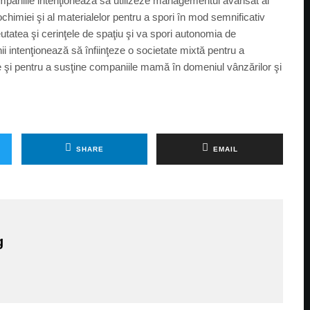
ompaniile intenţionează să utilizeze managementul avansat al
ochimiei şi al materialelor pentru a spori în mod semnificativ
utatea şi cerinţele de spaţiu şi va spori autonomia de
ii intenţionează să înfiinţeze o societate mixtă pentru a
e şi pentru a susţine companiile mamă în domeniul vânzărilor şi
SHARE
EMAIL
g