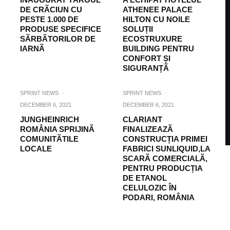
DE CRÃCIUN CU
ATHENEE PALACE
PESTE 1.000 DE
HILTON CU NOILE
PRODUSE SPECIFICE
SOLUȚII
SÃRBÃTORILOR DE
ECOSTRUXURE
IARNÃ
BUILDING PENTRU
CONFORT ȘI
SIGURANȚÃ
SPRINT NEWS
·
SPRINT NEWS
·
DECEMBER 6, 2021
DECEMBER 6, 2021
JUNGHEINRICH
CLARIANT
ROMÂNIA SPRIJINÃ
FINALIZEAZÃ
COMUNITÃTILE
CONSTRUCȚIA PRIMEI
LOCALE
FABRICI SUNLIQUID,LA
SCARÃ COMERCIALÃ,
PENTRU PRODUCȚIA
DE ETANOL
CELULOZIC ÎN
PODARI, ROMÂNIA