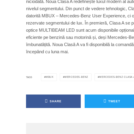
niciodată. Noua Clasa A redefinește luxul modern al aut
nivelul segmentului. Din punct de vedere tehnologic, Cla
datorită MBUX – Mercedes-Benz User Experience, ci ofe
rezervate segmentului de lux. În premieră, Clasa A se p
optice MULTIBEAM LED sunt acum disponibile opțional.
eficiente pe benzină sau motorină și, deși Mercedes-Benz
îmbunatățită. Noua Clasă A va fi disponibilă la comandă 
începând cu luna mai.
MBUX
MERCEDES-BENZ
MERCEDES-BENZ CLASA 
TAGS
SHARE
TWEET