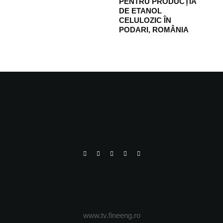
PENTRU PRODUCȚIA
DE ETANOL
CELULOZIC ÎN
PODARI, ROMÂNIA
www.tv.fineeng.ro