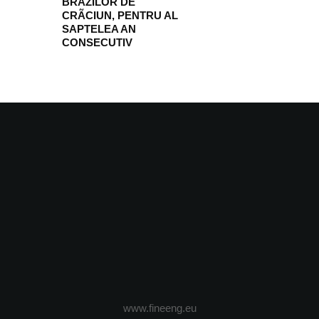
BRAZILOR DE
CRÃCIUN, PENTRU AL
SAPTELEA AN
CONSECUTIV
www.fineeng.eu