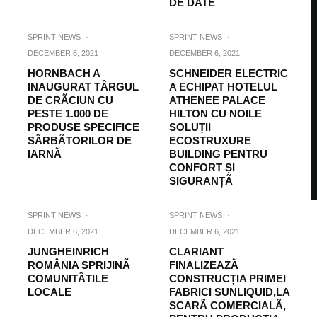
DE DATE
SPRINT NEWS
·
SPRINT NEWS
·
DECEMBER 6, 2021
DECEMBER 6, 2021
HORNBACH A
SCHNEIDER ELECTRIC
INAUGURAT TÂRGUL
A ECHIPAT HOTELUL
DE CRÃCIUN CU
ATHENEE PALACE
PESTE 1.000 DE
HILTON CU NOILE
PRODUSE SPECIFICE
SOLUȚII
SÃRBÃTORILOR DE
ECOSTRUXURE
IARNÃ
BUILDING PENTRU
CONFORT ȘI
SIGURANȚÃ
SPRINT NEWS
·
SPRINT NEWS
·
DECEMBER 6, 2021
DECEMBER 6, 2021
JUNGHEINRICH
CLARIANT
ROMÂNIA SPRIJINÃ
FINALIZEAZÃ
COMUNITÃTILE
CONSTRUCȚIA PRIMEI
LOCALE
FABRICI SUNLIQUID,LA
SCARÃ COMERCIALÃ,