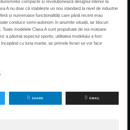
oturismelor compacte și revoluționează designul interior la
sa A nu doar că stabilește un nou standard la nivel de industrie
ră și numeroase funcționalități care până recent erau
oate conduce semi-autonom în anumite situații, iar blocuri
 Toate modelele Clasa A sunt propulsate de noi motoare
 a păstrat aspectul sportiv, utilitatea modelului a fost
începând cu luna martie, iar primele livrari se vor face
A
SHARE
EMAIL