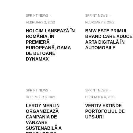
SPRINT NEWS
·
SPRINT NEWS
·
FEBRUARY 2, 2022
FEBRUARY 2, 2022
HOLCIM LANSEAZÃ ÎN
BMW ESTE PRIMUL
ROMÂNIA, ÎN
BRAND CARE ADUCE
PREMIERÃ
ARTA DIGITALÃ ÎN
EUROPEANÃ, GAMA
AUTOMOBILE
DE BETOANE
DYNAMAX
SPRINT NEWS
·
SPRINT NEWS
·
DECEMBER 6, 2021
DECEMBER 6, 2021
LEROY MERLIN
VERTIV EXTINDE
ORGANIZEAZÃ
PORTOFOLIUL DE
CAMPANIA DE
UPS-URI
VÂNZARE
SUSTENABILÃ A