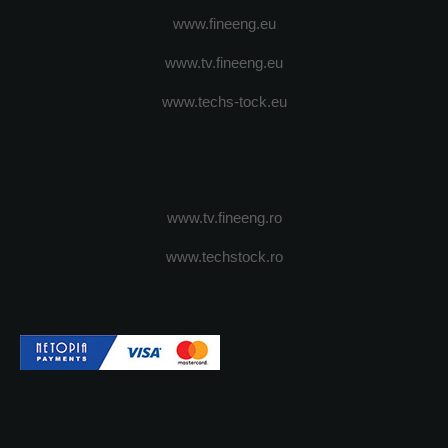
www.fineeng.eu
www.tv.fineeng.eu
www.techs-tock.eu
www.tv.fineeng.ro
www.techstock.ro