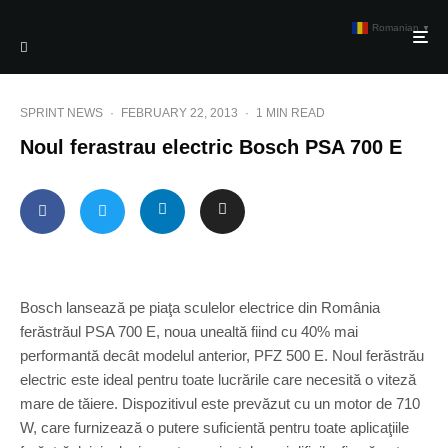
Romanian
▼
SPRINT NEWS
·
FEBRUARY 22, 2013
·
1 MIN READ
Noul ferastrau electric Bosch PSA 700 E
Bosch lansează pe piaţa sculelor electrice din România
ferăstrăul PSA 700 E, noua unealtă fiind cu 40% mai
performantă decât modelul anterior, PFZ 500 E. Noul ferăstrău
electric este ideal pentru toate lucrările care necesită o viteză
mare de tăiere. Dispozitivul este prevăzut cu un motor de 710
W, care furnizează o putere suficientă pentru toate aplicaţiile