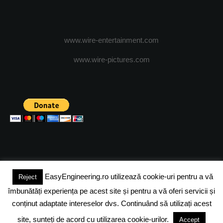
www.wire-entertainment.com
www.wire-pictures.com
EasyEngineering.ro utilizează cookie-uri pentru a vă
Reject
(c) 2024 - FineEngineeringMagazine. All rights reserved.
îmbunătăți experiența pe acest site și pentru a vă oferi servicii și
DESPRE NOI
ADVERTISING
JOBS
DESPRE COOKIES
conținut adaptate intereselor dvs. Continuând să utilizați acest
site, sunteți de acord cu utilizarea cookie-urilor.
Accept
POLITICA DE CONFIDENTIALITATE
TERMENI SI CONDITII