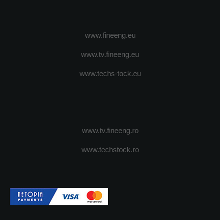
www.fineeng.eu
www.tv.fineeng.eu
www.techs-tock.eu
www.tv.fineeng.ro
www.techstock.ro