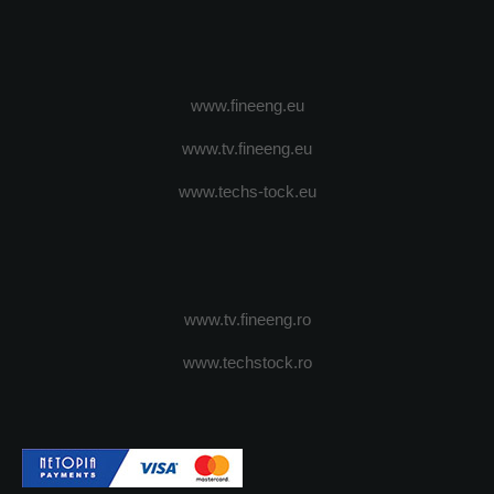
www.fineeng.eu
www.tv.fineeng.eu
www.techs-tock.eu
www.tv.fineeng.ro
www.techstock.ro