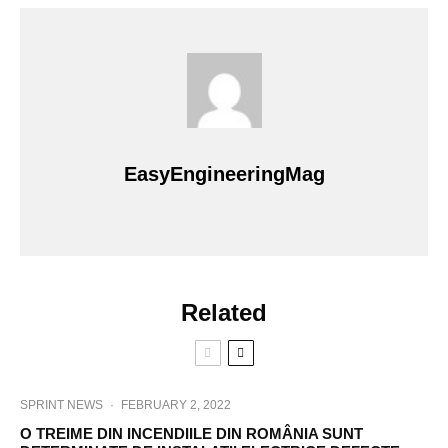
EasyEngineeringMag
Related
SPRINT NEWS
·
FEBRUARY 2, 2022
O TREIME DIN INCENDIILE DIN ROMÂNIA SUNT