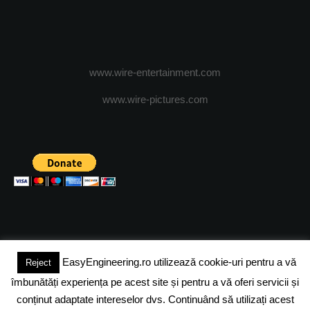
www.wire-entertainment.com
www.wire-pictures.com
EasyEngineering.ro utilizează cookie-uri pentru a vă
Reject
(c) 2024 - FineEngineeringMagazine. All rights reserved.
îmbunătăți experiența pe acest site și pentru a vă oferi servicii și
DESPRE NOI
ADVERTISING
JOBS
DESPRE COOKIES
conținut adaptate intereselor dvs. Continuând să utilizați acest