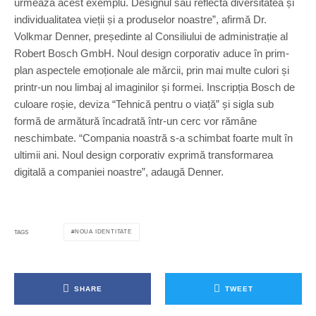
urmează acest exemplu. Designul său reflectă diversitatea și
individualitatea vieții și a produselor noastre”, afirmă Dr.
Volkmar Denner, președinte al Consiliului de administrație al
Robert Bosch GmbH. Noul design corporativ aduce în prim-
plan aspectele emoționale ale mărcii, prin mai multe culori și
printr-un nou limbaj al imaginilor și formei. Inscripția Bosch de
culoare roșie, deviza “Tehnică pentru o viață” și sigla sub
formă de armătură încadrată într-un cerc vor rămâne
neschimbate. “Compania noastră s-a schimbat foarte mult în
ultimii ani. Noul design corporativ exprimă transformarea
digitală a companiei noastre”, adaugă Denner.
NOUA IDENTITATE
TAGS
SHARE
TWEET