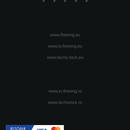
www.fineeng.eu
www.tv.fineeng.eu
www.techs-tock.eu
www.tv.fineeng.ro
www.techstock.ro