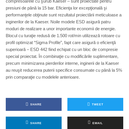
compresoarele cu şurub Kaeser – sunt proiectate pentru
presiuni de până la 15 bar. Eficienţa lor excepţională şi
performanţele obţinute sunt rezultatul proiectării meticuloase a
inginerilor de la Kaeser. Noile modele ESD asigură patru
moduri de realizare a unor importante economii de energie.
Blocul cu turaţie redusă de 1.500 rot/min utilizează rotoare cu
profil optimizat “Sigma Profile”, fapt care asigură o eficienţă
superioară – ESD 442 fiind echipat cu un bloc de compresie
special proiectat. În combinaţie cu modificările suplimentare,
precum minimizarea pierderilor interne, inginerii de la Kaeser
au reuşit reducerea puterii specifice consumate cu până la 5%
prin comparaţie cu modelele anterioare.
SHARE
TWEET
SHARE
EMAIL