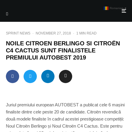
Romanian
▼
SPRINT NEWS
·
NOVEMBER 27, 2018
·
1 MIN READ
NOILE CITROEN BERLINGO SI CITROËN
C4 CACTUS SUNT FINALISTELE
PREMIULUI AUTOBEST 2019
Juriul premiului european AUTOBEST a publicat cele 6 mașini
finaliste dintre cele peste 20 de candidate. Citroën revendică
două modele finaliste în cadrul acestei prestigioase competiții:
Noul Citroën Berlingo și Noul Citroën C4 Cactus. Este pentru