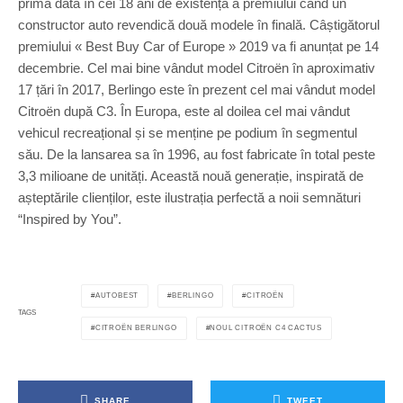
prima data în cei 18 ani de existență a premiului când un
constructor auto revendică două modele în finală. Câștigătorul
premiului « Best Buy Car of Europe » 2019 va fi anunțat pe 14
decembrie. Cel mai bine vândut model Citroën în aproximativ
17 țări în 2017, Berlingo este în prezent cel mai vândut model
Citroën după C3. În Europa, este al doilea cel mai vândut
vehicul recreațional și se menține pe podium în segmentul
său. De la lansarea sa în 1996, au fost fabricate în total peste
3,3 milioane de unități. Această nouă generație, inspirată de
așteptările clienților, este ilustrația perfectă a noii semnături
“Inspired by You”.
AUTOBEST
BERLINGO
CITROËN
TAGS
CITROËN BERLINGO
NOUL CITROËN C4 CACTUS
SHARE
TWEET