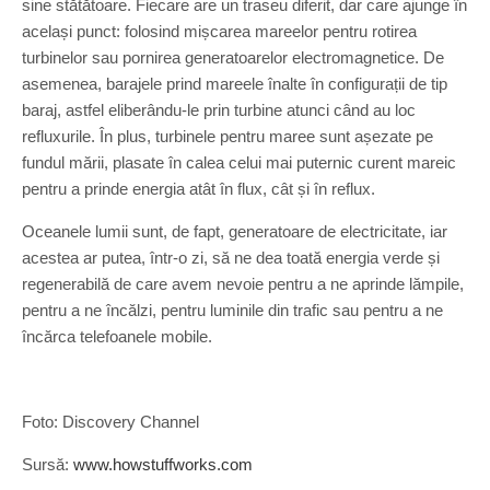
sine stătătoare. Fiecare are un traseu diferit, dar care ajunge în
același punct: folosind mișcarea mareelor pentru rotirea
turbinelor sau pornirea generatoarelor electromagnetice. De
asemenea, barajele prind mareele înalte în configurații de tip
baraj, astfel eliberându-le prin turbine atunci când au loc
refluxurile. În plus, turbinele pentru maree sunt așezate pe
fundul mării, plasate în calea celui mai puternic curent mareic
pentru a prinde energia atât în flux, cât și în reflux.
Oceanele lumii sunt, de fapt, generatoare de electricitate, iar
acestea ar putea, într-o zi, să ne dea toată energia verde și
regenerabilă de care avem nevoie pentru a ne aprinde lămpile,
pentru a ne încălzi, pentru luminile din trafic sau pentru a ne
încărca telefoanele mobile.
Foto: Discovery Channel
Sursă:
www.howstuffworks.com