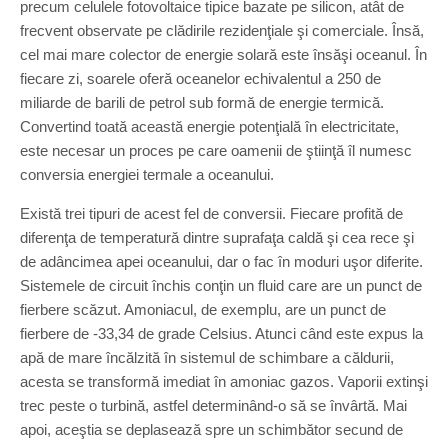
precum celulele fotovoltaice tipice bazate pe silicon, atât de
frecvent observate pe clădirile rezidenţiale şi comerciale. Însă,
cel mai mare colector de energie solară este însăşi oceanul. În
fiecare zi, soarele oferă oceanelor echivalentul a 250 de
miliarde de barili de petrol sub formă de energie termică.
Convertind toată această energie potenţială în electricitate,
este necesar un proces pe care oamenii de ştiinţă îl numesc
conversia energiei termale a oceanului.
Există trei tipuri de acest fel de conversii. Fiecare profită de
diferenţa de temperatură dintre suprafaţa caldă şi cea rece şi
de adâncimea apei oceanului, dar o fac în moduri uşor diferite.
Sistemele de circuit închis conţin un fluid care are un punct de
fierbere scăzut. Amoniacul, de exemplu, are un punct de
fierbere de -33,34 de grade Celsius. Atunci când este expus la
apă de mare încălzită în sistemul de schimbare a căldurii,
acesta se transformă imediat în amoniac gazos. Vaporii extinşi
trec peste o turbină, astfel determinând-o să se învârtă. Mai
apoi, aceştia se deplasează spre un schimbător secund de