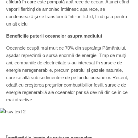
căldură în care este pompată apă rece de ocean. Atunci când
vaporii fierbinţi de amoniac întâlnesc apa rece, se
condensează şi se transformă într-un lichid, fiind gata pentru
un alt ciclu.
Beneficiile puterii oceanelor asupra mediului
Oceanele ocupă mai mult de 70% din suprafaţa Pământului,
aşadar reprezintă o sursă enormă de energie. Timp de mulţi
ani, companiile de electricitate s-au interesat în sursele de
energie neregenerabile, precum petrolul şi gazele naturale,
care se află sub sedimentele de pe fundul oceanelor. Recent,
odată cu creşterea preţurilor combustibililor fosili, sursele de
energie regenerabilă ale oceanelor par să devină din ce în ce
mai atractive.
Îngrijorările legate de puterea oceanelor