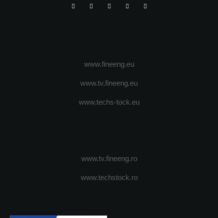
www.fineeng.eu
www.tv.fineeng.eu
www.techs-tock.eu
www.tv.fineeng.ro
www.techstock.ro