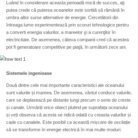
Luând în considerare aceasta perioadă mică de succes, aţi
putea crede că puterea oceanelor este sortită să rămână în
umbra altor surse alternative de energie. Cercetătorii din
întreaga lume experimentează prin scoruri tehnologice pentru
a converti energia valurilor, a mareelor şi a curenţilor în
electricitate. De asemenea, câteva companii cred că acestea
pot fi generatoare competitive pe piaţă, în următorii zece ani.
Sistemele ingenioase
Două dintre cele mai importante caracteristici ale oceanului
sunt valurile și mareea. De asemenea, vântul conduce valurile,
care se deplasează pe distanțe lungi precum o serie de creste
și canale. Urmăriți orice obiect plutind pe suprafața oceanului
și veți observa că acesta se ridică odată cu creasta valurilor și
cade cu canalele. Este posibil ca această mișcare de oscilație
să se transforme în energie electrică în mai multe moduri.