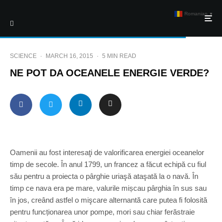
Romanian
▼
SCIENCE
·
MARCH 16, 2015
·
5 MIN READ
NE POT DA OCEANELE ENERGIE VERDE?
Oamenii au fost interesaţi de valorificarea energiei oceanelor
timp de secole. În anul 1799, un francez a făcut echipă cu fiul
său pentru a proiecta o pârghie uriaşă ataşată la o navă. În
timp ce nava era pe mare, valurile mișcau pârghia în sus sau
în jos, creând astfel o mişcare alternantă care putea fi folosită
pentru funcționarea unor pompe, mori sau chiar ferăstraie