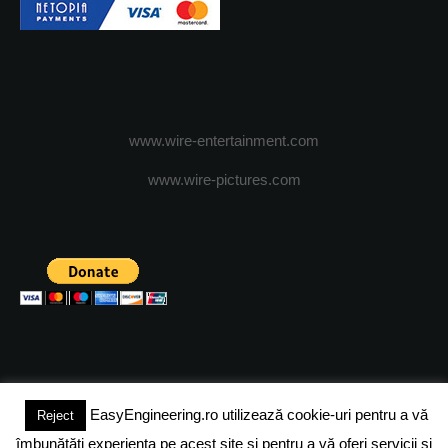
www.wire-entertainment.com
www.wire-pictures.com
EasyEngineering.ro utilizează cookie-uri pentru a vă
Reject
(c) 2024 - FineEngineeringMagazine. All rights reserved.
îmbunătăți experiența pe acest site și pentru a vă oferi servicii și