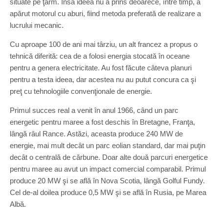
situate pe ţărm. Însă ideea nu a prins deoarece, între timp, a
apărut motorul cu aburi, fiind metoda preferată de realizare a
lucrului mecanic.
Cu aproape 100 de ani mai târziu, un alt francez a propus o
tehnică diferită: cea de a folosi energia stocată în oceane
pentru a genera electricitate. Au fost făcute câteva planuri
pentru a testa ideea, dar acestea nu au putut concura ca şi
preţ cu tehnologiile convenţionale de energie.
Primul succes real a venit în anul 1966, când un parc
energetic pentru maree a fost deschis în Bretagne, Franţa,
lângă râul Rance. Astăzi, aceasta produce 240 MW de
energie, mai mult decât un parc eolian standard, dar mai puţin
decât o centrală de cărbune. Doar alte două parcuri energetice
pentru maree au avut un impact comercial comparabil. Primul
produce 20 MW şi se află în Nova Scotia, lângă Golful Fundy.
Cel de-al doilea produce 0,5 MW şi se află în Rusia, pe Marea
Albă.