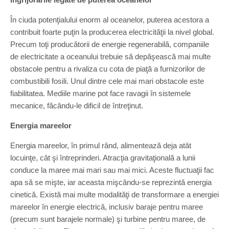
În ciuda potenţialului enorm al oceanelor, puterea acestora a
contribuit foarte puţin la producerea electricităţii la nivel global.
Precum toţi producătorii de energie regenerabilă, companiile
de electricitate a oceanului trebuie să depăşească mai multe
obstacole pentru a rivaliza cu cota de piaţă a furnizorilor de
combustibili fosili. Unul dintre cele mai mari obstacole este
fiabilitatea. Mediile marine pot face ravagii în sistemele
mecanice, făcându-le dificil de întreţinut.
Energia mareelor
Energia mareelor, în primul rând, alimentează deja atât
locuinţe, cât şi întreprinderi. Atracţia gravitaţională a lunii
conduce la maree mai mari sau mai mici. Aceste fluctuaţii fac
apa să se mişte, iar aceasta mişcându-se reprezintă energia
cinetică. Există mai multe modalităţi de transformare a energiei
mareelor în energie electrică, inclusiv baraje pentru maree
(precum sunt barajele normale) şi turbine pentru maree, de