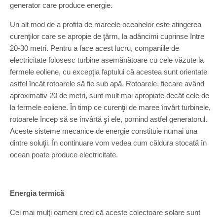
generator care produce energie.
Un alt mod de a profita de mareele oceanelor este atingerea
curenţilor care se apropie de ţărm, la adâncimi cuprinse între
20-30 metri. Pentru a face acest lucru, companiile de
electricitate folosesc turbine asemănătoare cu cele văzute la
fermele eoliene, cu excepţia faptului că acestea sunt orientate
astfel încât rotoarele să fie sub apă. Rotoarele, fiecare având
aproximativ 20 de metri, sunt mult mai apropiate decât cele de
la fermele eoliene. În timp ce curenţii de maree învârt turbinele,
rotoarele încep să se învârtă şi ele, pornind astfel generatorul.
Aceste sisteme mecanice de energie constituie numai una
dintre soluţii. În continuare vom vedea cum căldura stocată în
ocean poate produce electricitate.
Energia termică
Cei mai mulţi oameni cred că aceste colectoare solare sunt