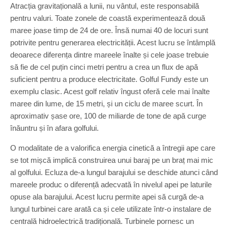
Atracția gravitațională a lunii, nu vântul, este responsabilă
pentru valuri. Toate zonele de coastă experimentează două
maree joase timp de 24 de ore. Însă numai 40 de locuri sunt
potrivite pentru generarea electricității. Acest lucru se întâmplă
deoarece diferența dintre mareele înalte și cele joase trebuie
să fie de cel puțin cinci metri pentru a crea un flux de apă
suficient pentru a produce electricitate. Golful Fundy este un
exemplu clasic. Acest golf relativ îngust oferă cele mai înalte
maree din lume, de 15 metri, și un ciclu de maree scurt. În
aproximativ șase ore, 100 de miliarde de tone de apă curge
înăuntru și în afara golfului.
O modalitate de a valorifica energia cinetică a întregii ape care
se tot mișcă implică construirea unui baraj pe un braț mai mic
al golfului. Ecluza de-a lungul barajului se deschide atunci când
mareele produc o diferență adecvată în nivelul apei pe laturile
opuse ala barajului. Acest lucru permite apei să curgă de-a
lungul turbinei care arată ca și cele utilizate într-o instalare de
centrală hidroelectrică tradițională. Turbinele pornesc un