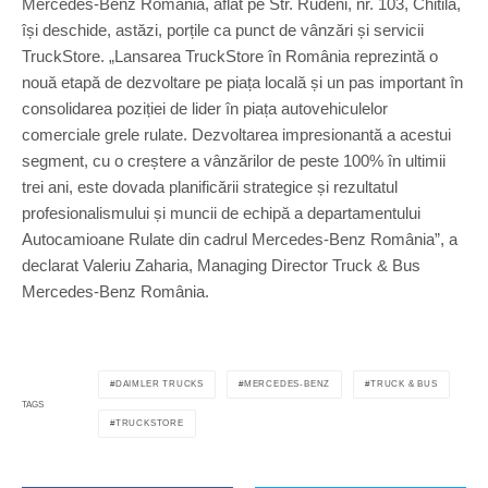
Mercedes-Benz România, aflat pe Str. Rudeni, nr. 103, Chitila,
își deschide, astăzi, porțile ca punct de vânzări și servicii
TruckStore. „Lansarea TruckStore în România reprezintă o
nouă etapă de dezvoltare pe piața locală și un pas important în
consolidarea poziției de lider în piața autovehiculelor
comerciale grele rulate. Dezvoltarea impresionantă a acestui
segment, cu o creștere a vânzărilor de peste 100% în ultimii
trei ani, este dovada planificării strategice și rezultatul
profesionalismului și muncii de echipă a departamentului
Autocamioane Rulate din cadrul Mercedes-Benz România”, a
declarat Valeriu Zaharia, Managing Director Truck & Bus
Mercedes-Benz România.
DAIMLER TRUCKS
MERCEDES-BENZ
TRUCK & BUS
TAGS
TRUCKSTORE