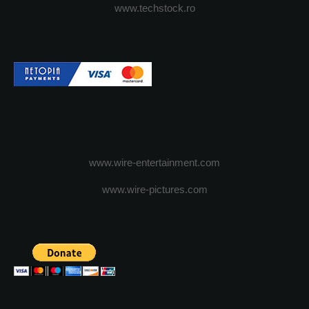
www.techstock.ro
www.wire-entertainment.com
www.wire-pictures.com