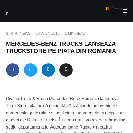
Romanian
▼
SPRINT NEWS
·
JULY 24, 2019
·
1 MIN READ
MERCEDES-BENZ TRUCKS LANSEAZA
TRUCKSTORE PE PIATA DIN ROMANIA
Divizia Truck & Bus a Mercedes-Benz România lansează
TruckStore, platformă dedicată vânzărilor de autovehicule
comerciale grele rulate și unul dintre segmentele principale de
afaceri ale Daimler Trucks. În urma unui proces de rebranding,
sediul departamentului Autocamioane Rulate din cadrul