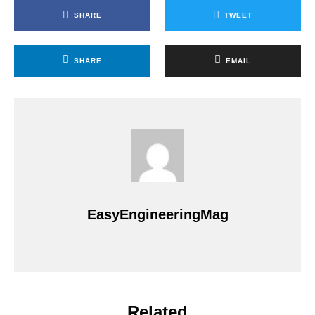
SHARE
TWEET
SHARE
EMAIL
EasyEngineeringMag
Related