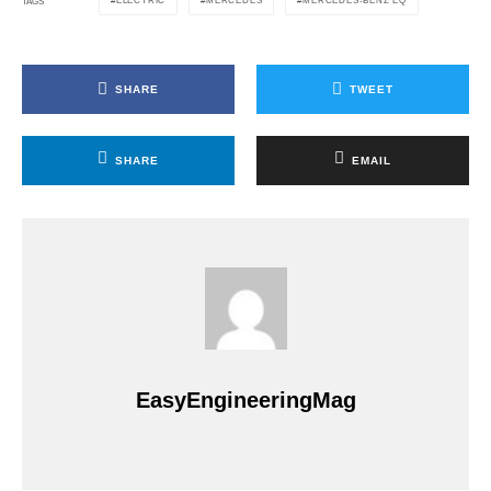
ELECTRIC
MERCEDES
MERCEDES-BENZ EQ
TAGS
SHARE
TWEET
SHARE
EMAIL
EasyEngineeringMag