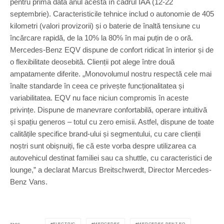
pentru prima dată anul acesta în cadrul IAA (12-22
septembrie). Caracteristicile tehnice includ o autonomie de 405
kilometri (valori provizorii) și o baterie de înaltă tensiune cu
încărcare rapidă, de la 10% la 80% în mai puțin de o oră.
Mercedes-Benz EQV dispune de confort ridicat în interior și de
o flexibilitate deosebită. Clienții pot alege între două
ampatamente diferite. „Monovolumul nostru respectă cele mai
înalte standarde în ceea ce privește funcționalitatea și
variabilitatea. EQV nu face niciun compromis în aceste
privințe. Dispune de manevrare confortabilă, operare intuitivă
și spațiu generos – totul cu zero emisii. Astfel, dispune de toate
calitățile specifice brand-ului și segmentului, cu care clienții
noștri sunt obișnuiți, fie că este vorba despre utilizarea ca
autovehicul destinat familiei sau ca shuttle, cu caracteristici de
lounge,” a declarat Marcus Breitschwerdt, Director Mercedes-
Benz Vans.