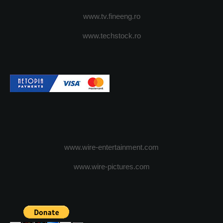
www.tv.fineeng.ro
www.techstock.ro
www.wire-entertainment.com
www.wire-pictures.com