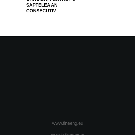
SAPTELEA AN
CONSECUTIV
www.fineeng.eu
www.tv.fineeng.eu