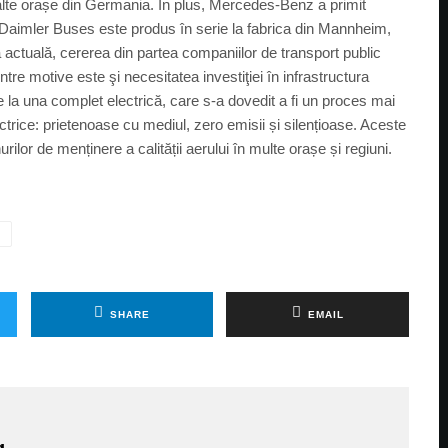
 alte orașe din Germania. În plus, Mercedes-Benz a primit
a Daimler Buses este produs în serie la fabrica din Mannheim,
 actuală, cererea din partea companiilor de transport public
ntre motive este şi necesitatea investiţiei în infrastructura
e la una complet electrică, care s-a dovedit a fi un proces mai
ctrice: prietenoase cu mediul, zero emisii și silențioase. Aceste
lor de menținere a calității aerului în multe orașe și regiuni.
Z
SHARE
EMAIL