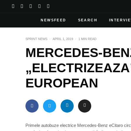
NEWSFEED
SEARCH
INTERVI
SPRINT NEWS
·
APRIL 1, 2019
·
1 MIN READ
MERCEDES-BEN
„ELECTRIZEAZ
EUROPEAN
Primele autobuze electrice Mercedes-Benz eCitaro circu