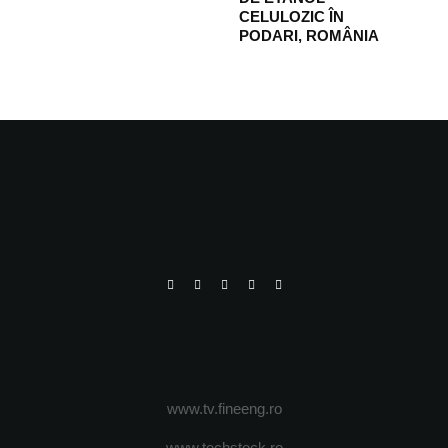
CELULOZIC ÎN
PODARI, ROMÂNIA
www.tv.fineeng.ro
www.techstock.ro