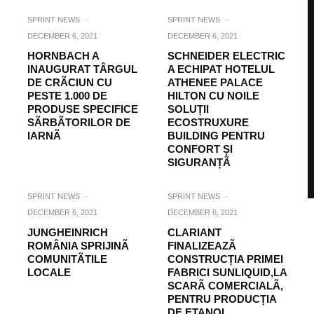
SPRINT NEWS
·
SPRINT NEWS
·
DECEMBER 6, 2021
DECEMBER 6, 2021
HORNBACH A
SCHNEIDER ELECTRIC
INAUGURAT TÂRGUL
A ECHIPAT HOTELUL
DE CRÃCIUN CU
ATHENEE PALACE
PESTE 1.000 DE
HILTON CU NOILE
PRODUSE SPECIFICE
SOLUȚII
SÃRBÃTORILOR DE
ECOSTRUXURE
IARNÃ
BUILDING PENTRU
CONFORT ȘI
SIGURANȚÃ
SPRINT NEWS
·
SPRINT NEWS
·
DECEMBER 6, 2021
DECEMBER 6, 2021
JUNGHEINRICH
CLARIANT
ROMÂNIA SPRIJINÃ
FINALIZEAZÃ
COMUNITÃTILE
CONSTRUCȚIA PRIMEI
LOCALE
FABRICI SUNLIQUID,LA
SCARÃ COMERCIALÃ,
PENTRU PRODUCȚIA
DE ETANOL