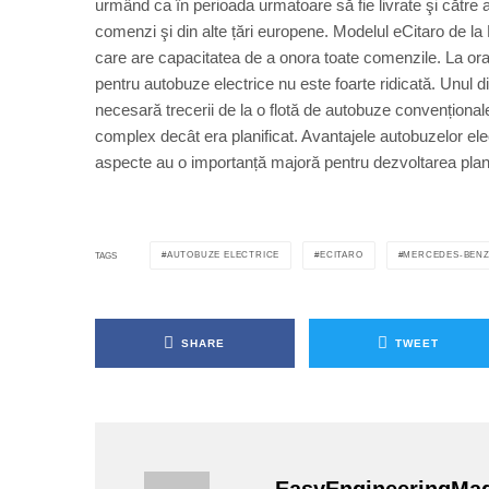
urmând ca în perioada urmatoare să fie livrate şi către
comenzi şi din alte țări europene. Modelul eCitaro de l
care are capacitatea de a onora toate comenzile. La ora
pentru autobuze electrice nu este foarte ridicată. Unul di
necesară trecerii de la o flotă de autobuze convențional
complex decât era planificat. Avantajele autobuzelor ele
aspecte au o importanță majoră pentru dezvoltarea planuri
AUTOBUZE ELECTRICE
ECITARO
MERCEDES-BEN
TAGS
SHARE
TWEET