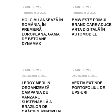
SPRINT NEWS
·
SPRINT NEWS
·
FEBRUARY 2, 2022
FEBRUARY 2, 2022
HOLCIM LANSEAZÃ ÎN
BMW ESTE PRIMUL
ROMÂNIA, ÎN
BRAND CARE ADUCE
PREMIERÃ
ARTA DIGITALÃ ÎN
EUROPEANÃ, GAMA
AUTOMOBILE
DE BETOANE
DYNAMAX
SPRINT NEWS
·
SPRINT NEWS
·
DECEMBER 6, 2021
DECEMBER 6, 2021
LEROY MERLIN
VERTIV EXTINDE
ORGANIZEAZÃ
PORTOFOLIUL DE
CAMPANIA DE
UPS-URI
VÂNZARE
SUSTENABILÃ A
BRAZILOR DE
CRÃCIUN, PENTRU AL