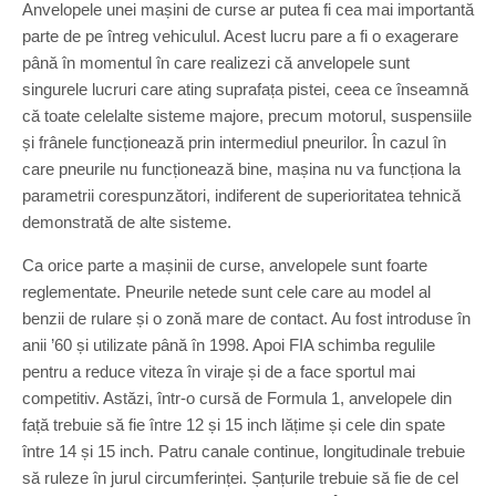
Anvelopele unei mașini de curse ar putea fi cea mai importantă
parte de pe întreg vehiculul. Acest lucru pare a fi o exagerare
până în momentul în care realizezi că anvelopele sunt
singurele lucruri care ating suprafața pistei, ceea ce înseamnă
că toate celelalte sisteme majore, precum motorul, suspensiile
și frânele funcționează prin intermediul pneurilor. În cazul în
care pneurile nu funcționează bine, mașina nu va funcționa la
parametrii corespunzători, indiferent de superioritatea tehnică
demonstrată de alte sisteme.
Ca orice parte a mașinii de curse, anvelopele sunt foarte
reglementate. Pneurile netede sunt cele care au model al
benzii de rulare și o zonă mare de contact. Au fost introduse în
anii ’60 și utilizate până în 1998. Apoi FIA schimba regulile
pentru a reduce viteza în viraje și de a face sportul mai
competitiv. Astăzi, într-o cursă de Formula 1, anvelopele din
față trebuie să fie între 12 și 15 inch lățime și cele din spate
între 14 și 15 inch. Patru canale continue, longitudinale trebuie
să ruleze în jurul circumferinței. Șanțurile trebuie să fie de cel