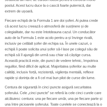
postul. Acest lucru duce la o cască foarte puternică, dar
extrem de ușoară.
Fiecare echipă de la Formula 1 are doi șoferi. Ai putea crede
că acest lucru creează o atmosferă de susținere și de
colegialitate, dar nu este întotdeauna cazul. Un conducător
auto de la Formula 1 este acolo pentru a-și învinge rivalii,
inclusiv pe celălalt șofer din echipa sa. În unele cazuri, o
echipă îi poate solicita unui șofer să-l lase pe colegul său de
echipă să îl ajungă din urmă sau chiar să câștige cursa.
Această practică este, din punct de vedere tehnic, împotriva
regulilor, fiind dificil de aplicat. Majoritatea șoferilor au multe
calități, inclusiv forță, rezistență, vigilența mentală, reflexe
rapide și dorința de a fi cel mai bun pilot de curse din lume.
Centura de siguranță în cinci puncte asigură securitatea
șoferului. Cele „cinci puncte” se referă la cele cinci curele care
alcătuiesc centura: una pe fiecare umăr, una pe fiecare parte și
una între picioarele șoferului. Toate curelele se conectează la o