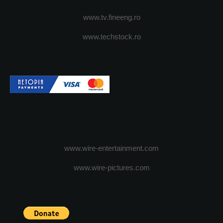
www.tv.fineeng.ro
www.techstock.ro
www.wire-entertainment.com
www.wire-pictures.com