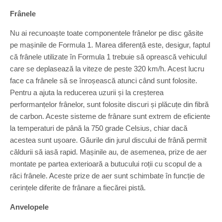
Frânele
Nu ai recunoaște toate componentele frânelor pe disc găsite
pe mașinile de Formula 1. Marea diferență este, desigur, faptul
că frânele utilizate în Formula 1 trebuie să oprească vehiculul
care se deplasează la viteze de peste 320 km/h. Acest lucru
face ca frânele să se înroșească atunci când sunt folosite.
Pentru a ajuta la reducerea uzurii și la creșterea
performanțelor frânelor, sunt folosite discuri și plăcuțe din fibră
de carbon. Aceste sisteme de frânare sunt extrem de eficiente
la temperaturi de până la 750 grade Celsius, chiar dacă
acestea sunt ușoare. Găurile din jurul discului de frână permit
căldurii să iasă rapid. Mașinile au, de asemenea, prize de aer
montate pe partea exterioară a butucului roții cu scopul de a
răci frânele. Aceste prize de aer sunt schimbate în funcție de
cerințele diferite de frânare a fiecărei pistă.
Anvelopele