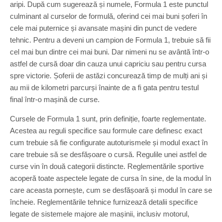
aripi. După cum sugerează și numele, Formula 1 este punctul
culminant al curselor de formulă, oferind cei mai buni șoferi în
cele mai puternice și avansate mașini din punct de vedere
tehnic. Pentru a deveni un campion de Formula 1, trebuie să fii
cel mai bun dintre cei mai buni. Dar nimeni nu se avântă într-o
astfel de cursă doar din cauza unui capriciu sau pentru cursa
spre victorie. Șoferii de astăzi concurează timp de mulți ani și
au mii de kilometri parcurși înainte de a fi gata pentru testul
final într-o mașină de curse.
Cursele de Formula 1 sunt, prin definiție, foarte reglementate.
Acestea au reguli specifice sau formule care definesc exact
cum trebuie să fie configurate autoturismele și modul exact în
care trebuie să se desfășoare o cursă. Regulile unei astfel de
curse vin în două categorii distincte. Reglementările sportive
acoperă toate aspectele legate de cursa în sine, de la modul în
care aceasta pornește, cum se desfășoară și modul în care se
încheie. Reglementările tehnice furnizează detalii specifice
legate de sistemele majore ale mașinii, inclusiv motorul,