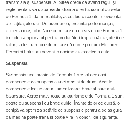
transmisia și suspensia. Ai putea crede că având reguli și
reglementări, va dispărea din dramă și entuziasmul curselor
de Formula 1, dar în realitate, acest lucru scoate în evidență
abilitățile șoferului. De asemenea, prezintă performanța și
eficiența mașinilor. Nu e de mirare că un sezon de Formula 1
include campionatul pentru producători împreună cu șoferii de
raliuri, la fel cum nu e de mirare că nume precum McLaren
Ferrari și Lotus au devenit sinonime cu excelența auto.
Suspensia
Suspensia unei mașini de Formula 1 are tot aceleași
componente ca suspensia unei mașini de drum. Aceste
componente includ arcuri, amortizoare, brațe și bare anti-
balansare. Aproximativ toate autoturismele de Formula 1 sunt
dotate cu suspensii cu brațe duble. Înainte de orice cursă, o
echipă va optimiza setările de suspensie pentru a se asigura
că mașina poate frâna și poate vira în condiții de siguranță.