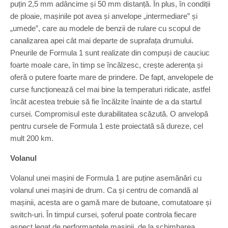
puțin 2,5 mm adâncime și 50 mm distanță. În plus, în condiții
de ploaie, mașinile pot avea și anvelope „intermediare” și
„umede”, care au modele de benzii de rulare cu scopul de
canalizarea apei cât mai departe de suprafața drumului.
Pneurile de Formula 1 sunt realizate din compuși de cauciuc
foarte moale care, în timp se încălzesc, crește aderența și
oferă o putere foarte mare de prindere. De fapt, anvelopele de
curse funcționează cel mai bine la temperaturi ridicate, astfel
încât acestea trebuie să fie încălzite înainte de a da startul
cursei. Compromisul este durabilitatea scăzută. O anvelopă
pentru cursele de Formula 1 este proiectată să dureze, cel
mult 200 km.
Volanul
Volanul unei mașini de Formula 1 are puține asemănări cu
volanul unei mașini de drum. Ca și centru de comandă al
mașinii, acesta are o gamă mare de butoane, comutatoare și
switch-uri. În timpul cursei, șoferul poate controla fiecare
aspect legat de performanțele mașinii, de la schimbarea