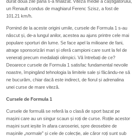
durat două zile până s-a finalizat. Viteza medie a câștigătorului,
un Renault condus de maghiarul Ferenc Szisz, a fost de
101.21 km/h.
Pornind de la aceste origini umile, cursele de Formula 1 s-au
născut și, de-a lungul anilor, acestea au ajuns printre cele mai
populare sporturi din lume. Se face apel la milioane de fani,
atrage sponsorizări mari și oferă campioni care sunt la fel de
venerați precum medaliații olimpici. Vă întrebați de ce?
Deoarece cursele de Formula 1 satisfac fundamental nevoile
noastre, împingând tehnologia la limitele sale și făcându-ne să
ne bucurăm, chiar dacă este indirect, de fiorul și adrenalina
unei curse de mare viteză.
Cursele de Formula 1
Cursele de formulă se referă la o clasă de sport bazat pe
mașini care au un singur scaun și roți de curse. Roțile acestor
mașini sunt ieșite în afara caroseriei, spre deosebire de
mașinile „normale” și cele de colecție, ale căror roți sunt sub