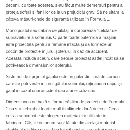
decenii, cu toate acestea, s-au făcut multe demersuri pentru a
proteja șoferii și fanii lor de la un prejudiciu grav. Să ne uităm la
câteva măsuri-cheie de siguranță utilizate în Formula 1.
Mono postul sau cabina de pilotaj, încorporează “celula” de
supraviețuire a șoferului. O parte foarte puternică a mașinii
este proiectată pentru a rămâne intactă și să formeze un
cocon de protecție în jurul șoferului în caz de accident.
Aceasta include scaun, care trebuie proiectat astfel încât să se
potrivească dimensiunilor șoferului.
Sistemul de sprijin al gâtului este un guler din fibră de carbon
care se potrivește în jurul gâtului șoferului, reținându-i capul și
gâtul în cazul unui accident sau a unei coliziuni.
Dimensiunea de bază și forma căștilor de protecție de Formula
1 nu s-a schimbat foarte mult în ultimele două decenii. Ceea
ce s-a schimbat este alegerea materialelor utilizate în
fabricare. Căștile de acum sunt făcute din același material
stratificat din fibre de carbon folosit pentru a construi mono