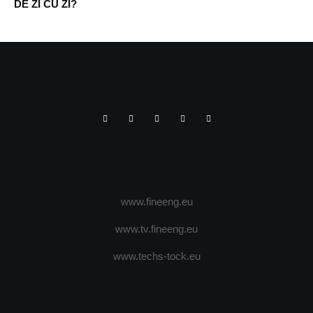
DE ZI CU ZI?
www.fineeng.eu
www.tv.fineeng.eu
www.techs-tock.eu