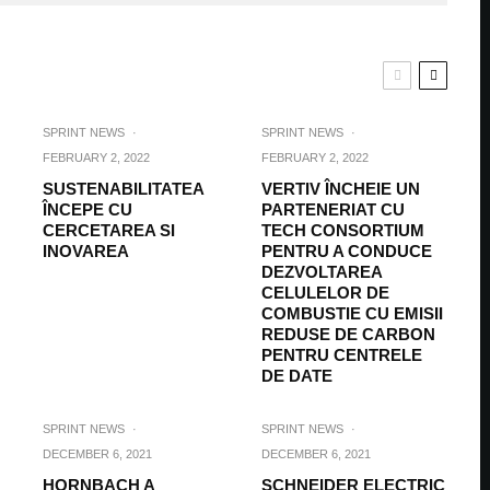
SPRINT NEWS
·
SPRINT NEWS
·
FEBRUARY 2, 2022
FEBRUARY 2, 2022
SUSTENABILITATEA
VERTIV ÎNCHEIE UN
ÎNCEPE CU
PARTENERIAT CU
CERCETAREA SI
TECH CONSORTIUM
INOVAREA
PENTRU A CONDUCE
DEZVOLTAREA
CELULELOR DE
COMBUSTIE CU EMISII
REDUSE DE CARBON
PENTRU CENTRELE
DE DATE
SPRINT NEWS
·
SPRINT NEWS
·
DECEMBER 6, 2021
DECEMBER 6, 2021
HORNBACH A
SCHNEIDER ELECTRIC