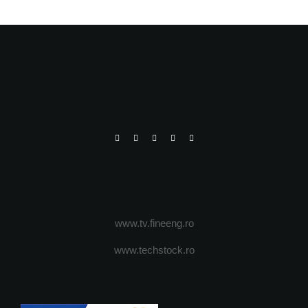
www.tv.fineeng.ro
www.techstock.ro