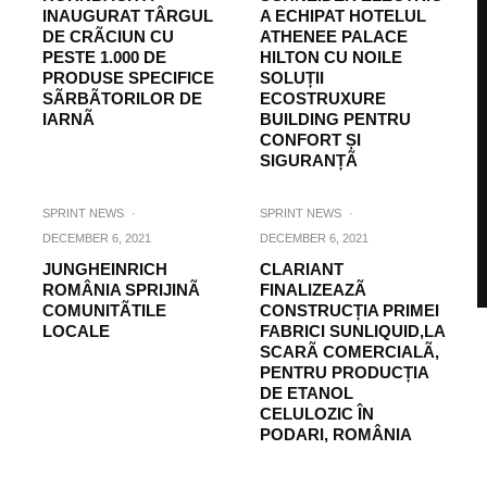
INAUGURAT TÂRGUL
A ECHIPAT HOTELUL
DE CRÃCIUN CU
ATHENEE PALACE
PESTE 1.000 DE
HILTON CU NOILE
PRODUSE SPECIFICE
SOLUȚII
SÃRBÃTORILOR DE
ECOSTRUXURE
IARNÃ
BUILDING PENTRU
CONFORT ȘI
SIGURANȚÃ
SPRINT NEWS
·
SPRINT NEWS
·
DECEMBER 6, 2021
DECEMBER 6, 2021
JUNGHEINRICH
CLARIANT
ROMÂNIA SPRIJINÃ
FINALIZEAZÃ
COMUNITÃTILE
CONSTRUCȚIA PRIMEI
LOCALE
FABRICI SUNLIQUID,LA
SCARÃ COMERCIALÃ,
PENTRU PRODUCȚIA
DE ETANOL
CELULOZIC ÎN
PODARI, ROMÂNIA