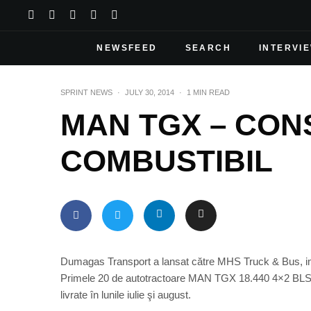
NEWSFEED
SEARCH
INTERVI
SPRINT NEWS
·
JULY 30, 2014
·
1 MIN READ
MAN TGX – CON
COMBUSTIBIL
Dumagas Transport a lansat către MHS Truck & Bus, 
Primele 20 de autotractoare MAN TGX 18.440 4×2 BLS au f
livrate în lunile iulie şi august.