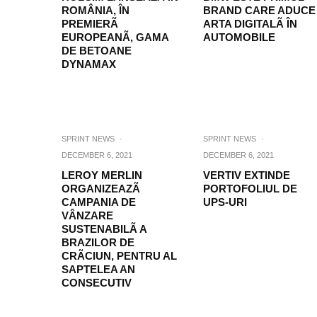
ROMÂNIA, ÎN
BRAND CARE ADUCE
PREMIERÃ
ARTA DIGITALÃ ÎN
EUROPEANÃ, GAMA
AUTOMOBILE
DE BETOANE
DYNAMAX
SPRINT NEWS
·
SPRINT NEWS
·
DECEMBER 6, 2021
DECEMBER 6, 2021
LEROY MERLIN
VERTIV EXTINDE
ORGANIZEAZÃ
PORTOFOLIUL DE
CAMPANIA DE
UPS-URI
VÂNZARE
SUSTENABILÃ A
BRAZILOR DE
CRÃCIUN, PENTRU AL
SAPTELEA AN
CONSECUTIV