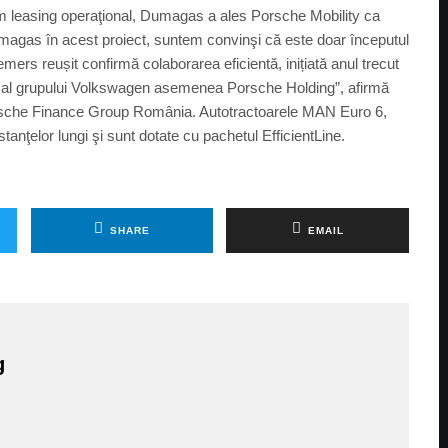
em leasing operaţional, Dumagas a ales Porsche Mobility ca
umagas în acest proiect, suntem convinşi că este doar începutul
rs reușit confirmă colaborarea eficientă, inițiată anul trecut
 al grupului Volkswagen asemenea Porsche Holding”, afirmă
sche Finance Group România. Autotractoarele MAN Euro 6,
tanţelor lungi şi sunt dotate cu pachetul EfficientLine.
SHARE
EMAIL
g