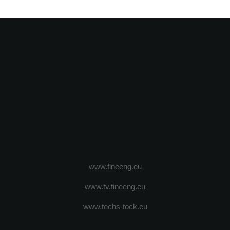
www.fineeng.eu
www.tv.fineeng.eu
www.techs-tock.eu