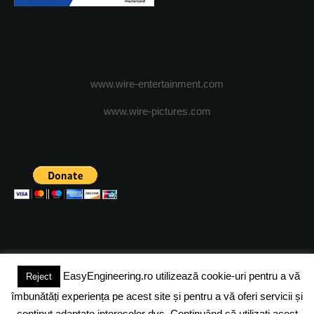
www.wire-entertainment.com
www.wire-pictures.com
EasyEngineering.ro utilizează cookie-uri pentru a vă
Reject
(c) 2024 - FineEngineeringMagazine. All rights reserved.
îmbunătăți experiența pe acest site și pentru a vă oferi servicii și
DESPRE NOI
ADVERTISING
JOBS
DESPRE COOKIES
conținut adaptate intereselor dvs. Continuând să utilizați acest