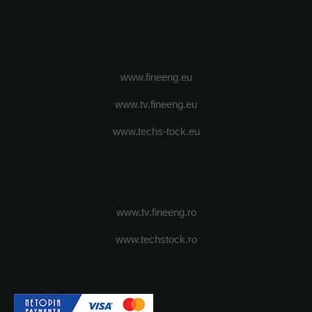
www.fineeng.eu
www.tv.fineeng.eu
www.techs-tock.eu
www.tv.fineeng.ro
www.techstock.ro