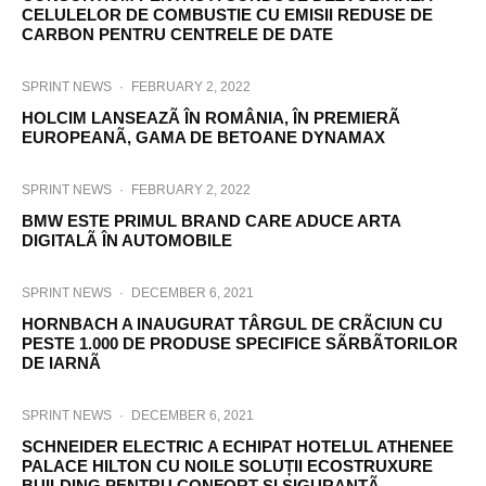
CELULELOR DE COMBUSTIE CU EMISII REDUSE DE
CARBON PENTRU CENTRELE DE DATE
SPRINT NEWS
·
FEBRUARY 2, 2022
HOLCIM LANSEAZÃ ÎN ROMÂNIA, ÎN PREMIERÃ
EUROPEANÃ, GAMA DE BETOANE DYNAMAX
SPRINT NEWS
·
FEBRUARY 2, 2022
BMW ESTE PRIMUL BRAND CARE ADUCE ARTA
DIGITALÃ ÎN AUTOMOBILE
SPRINT NEWS
·
DECEMBER 6, 2021
HORNBACH A INAUGURAT TÂRGUL DE CRÃCIUN CU
PESTE 1.000 DE PRODUSE SPECIFICE SÃRBÃTORILOR
DE IARNÃ
SPRINT NEWS
·
DECEMBER 6, 2021
SCHNEIDER ELECTRIC A ECHIPAT HOTELUL ATHENEE
PALACE HILTON CU NOILE SOLUȚII ECOSTRUXURE
BUILDING PENTRU CONFORT ȘI SIGURANȚÃ