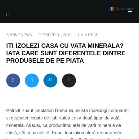
Romanian
▼
SPRINT NEWS
·
OCTOBER 31, 2019
·
1 MIN READ
ITI IZOLEZI CASA CU VATA MINERALA?
IATA CARE SUNT DIFERENTELE DINTRE
PRODUSELE DE PE PIATA
Potrivit Knauf Insulation România, există îndelungi comparații
și dezbateri legate de fiabilitatea celor două tipuri de vată
minerală. Așadar, ca producător, atât de vată minerală de
sticlă, cât și bazaltică, Knauf Insulation oferă recomandări