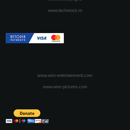
www.techstock.ro
www.wire-entertainment.com
www.wire-pictures.com