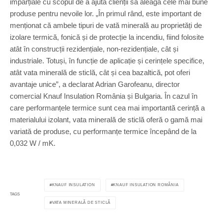
imparțiale cu scopul de a ajuta clienții să aleagă cele mai bune
produse pentru nevoile lor. „În primul rând, este important de
menționat că ambele tipuri de vată minerală au proprietăți de
izolare termică, fonică și de protecție la incendiu, fiind folosite
atât în construcții rezidențiale, non-rezidențiale, cât și
industriale. Totuși, în funcție de aplicație și cerințele specifice,
atât vata minerală de sticlă, cât și cea bazaltică, pot oferi
avantaje unice”, a declarat Adrian Garofeanu, director
comercial Knauf Insulation România și Bulgaria. În cazul în
care performanțele termice sunt cea mai importantă cerință a
materialului izolant, vata minerală de sticlă oferă o gamă mai
variată de produse, cu performanțe termice începând de la
0,032 W / mK.
KNAUF INSULATION
KNAUF INSULATION ROMÂNIA
TAGS
VATA MINERALĂ DE STICLĂ