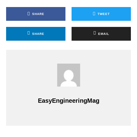
SHARE
TWEET
SHARE
EMAIL
EasyEngineeringMag