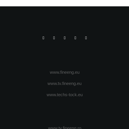
www.fineeng.eu
www.tv.fineeng.eu
www.techs-tock.eu
www.tv.fineeng.ro