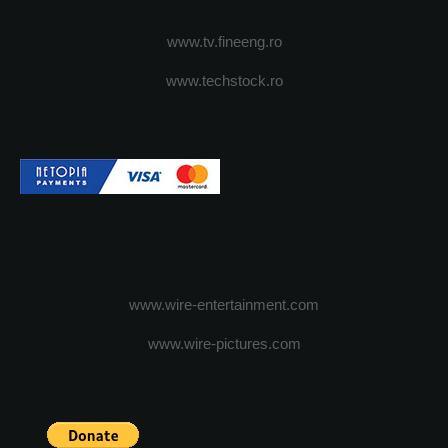
www.tv.fineeng.ro
www.techstock.ro
www.wire-entertainment.com
www.wire-pictures.com