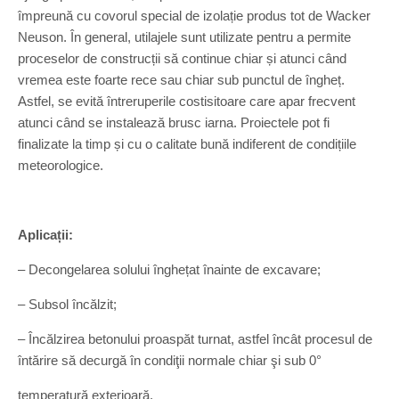
împreună cu covorul special de izolație produs tot de Wacker
Neuson. În general, utilajele sunt utilizate pentru a permite
proceselor de construcții să continue chiar și atunci când
vremea este foarte rece sau chiar sub punctul de îngheț.
Astfel, se evită întreruperile costisitoare care apar frecvent
atunci când se instalează brusc iarna. Proiectele pot fi
finalizate la timp și cu o calitate bună indiferent de condițiile
meteorologice.
Aplicații:
– Decongelarea solului înghețat înainte de excavare;
– Subsol încălzit;
– Încălzirea betonului proaspăt turnat, astfel încât procesul de
întărire să decurgă în condiţii normale chiar şi sub 0°
temperatură exterioară.