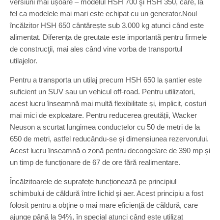
versiuni mai ușoare – modelul HSH 700 şi HSH 350, care, la
fel ca modelele mai mari este echipat cu un generator.Noul
încălzitor HSH 650 cântărește sub 3.000 kg atunci când este
alimentat. Diferența de greutate este importantă pentru firmele
de construcţii, mai ales când vine vorba de transportul
utilajelor.
Pentru a transporta un utilaj precum HSH 650 la șantier este
suficient un SUV sau un vehicul off-road. Pentru utilizatori,
acest lucru înseamnă mai multă flexibilitate și, implicit, costuri
mai mici de exploatare. Pentru reducerea greutății, Wacker
Neuson a scurtat lungimea conductelor cu 50 de metri de la
650 de metri, astfel reducându-se și dimensiunea rezervorului.
Acest lucru înseamnă o zonă pentru decongelare de 390 mp și
un timp de funcționare de 67 de ore fără realimentare.
Încălzitoarele de suprafețe funcționează pe principiul
schimbului de căldură între lichid și aer. Acest principiu a fost
folosit pentru a obţine o mai mare eficiență de căldură, care
ajunge până la 94%, în special atunci când este utilizat