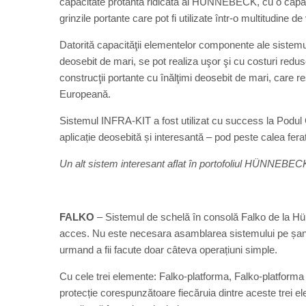
capacitate protantă ridicată ai HÜNNEBECK, cu o capaci
grinzile portante care pot fi utilizate într-o multitudine de
Datorită capacităţii elementelor componente ale sistemulu
deosebit de mari, se pot realiza uşor şi cu costuri redus
construcţii portante cu înălţimi deosebit de mari, care 
Europeană.
Sistemul INFRA-KIT a fost utilizat cu success la Podul 
aplicație deosebită și interesantă – pod peste calea ferată
Un alt sistem interesant aflat în portofoliul HÜNNEBE
FALKO
– Sistemul de schelă în consolă Falko de la Hü
acces. Nu este necesara asamblarea sistemului pe șantier,
urmand a fii facute doar câteva operațiuni simple.
Cu cele trei elemente: Falko-platforma, Falko-platforma
protecție corespunzătoare fiecăruia dintre aceste trei 