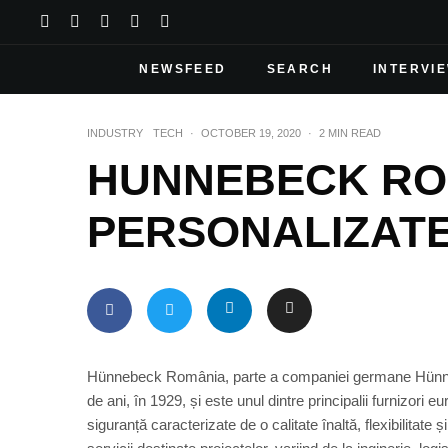
NEWSFEED
SEARCH
INTERVI
INDUSTRY
TECH
·
OCTOBER 19, 2020
·
2 MIN READ
HUNNEBECK ROM
PERSONALIZAT
Hünnebeck România, parte a companiei germane Hünnebe
de ani, în 1929, și este unul dintre principalii furnizori
siguranță caracterizate de o calitate înaltă, flexibilita