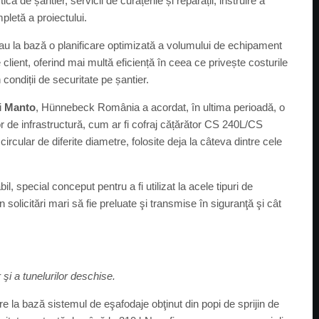
tică de șantier, servicii de curățenie și reparații, instruire a
mpletă a proiectului.
e au la bază o planificare optimizată a volumului de echipament
client, oferind mai multă eficiență în ceea ce privește costurile
 condiții de securitate pe șantier.
i
Manto
, Hünnebeck România a acordat, în ultima perioadă, o
or de infrastructură, cum ar fi cofraj cățărător CS 240L/CS
circular de diferite diametre, folosite deja la câteva dintre cele
l, special conceput pentru a fi utilizat la acele tipuri de
 solicitări mari să fie preluate şi transmise în siguranţă şi cât
 şi a tunelurilor deschise.
re la bază sistemul de eşafodaje obţinut din popi de sprijin de