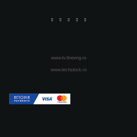
www.tv.fineeng.ro
www.techstock.ro