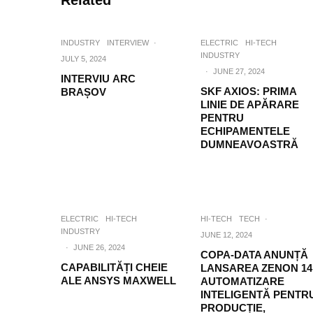
Related
INDUSTRY
INTERVIEW
·
ELECTRIC
HI-TECH
INDUSTRY
JULY 5, 2024
·
JUNE 27, 2024
INTERVIU ARC
SKF AXIOS: PRIMA
BRAȘOV
LINIE DE APĂRARE
PENTRU
ECHIPAMENTELE
DUMNEAVOASTRĂ
ELECTRIC
HI-TECH
HI-TECH
TECH
·
INDUSTRY
JUNE 12, 2024
·
JUNE 26, 2024
COPA-DATA ANUNȚĂ
CAPABILITĂȚI CHEIE
LANSAREA ZENON 14
ALE ANSYS MAXWELL
AUTOMATIZARE
INTELIGENTĂ PENTR
PRODUCȚIE,