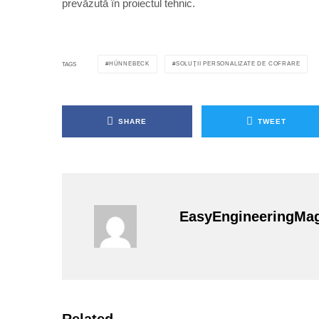
prevăzută în proiectul tehnic.
HÜNNEBECK
SOLUȚII PERSONALIZATE DE COFRARE
TAGS
SHARE
TWEET
EasyEngineeringMa