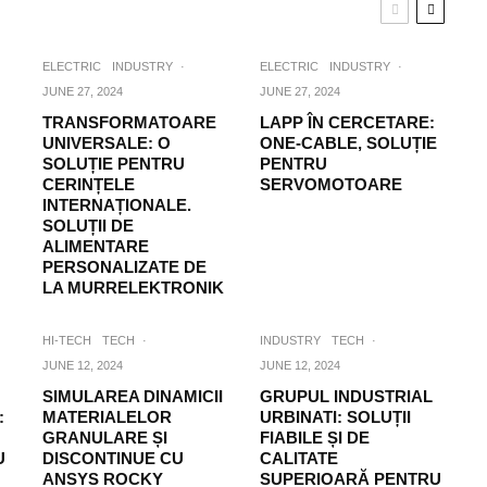
ELECTRIC
INDUSTRY
·
ELECTRIC
INDUSTRY
·
JUNE 27, 2024
JUNE 27, 2024
TRANSFORMATOARE
LAPP ÎN CERCETARE:
UNIVERSALE: O
ONE-CABLE, SOLUȚIE
SOLUȚIE PENTRU
PENTRU
CERINȚELE
SERVOMOTOARE
INTERNAȚIONALE.
SOLUȚII DE
ALIMENTARE
PERSONALIZATE DE
LA MURRELEKTRONIK
HI-TECH
TECH
·
INDUSTRY
TECH
·
JUNE 12, 2024
JUNE 12, 2024
SIMULAREA DINAMICII
GRUPUL INDUSTRIAL
:
MATERIALELOR
URBINATI: SOLUȚII
GRANULARE ȘI
FIABILE ȘI DE
U
DISCONTINUE CU
CALITATE
ANSYS ROCKY
SUPERIOARĂ PENTRU