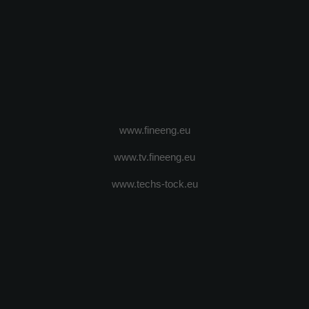
www.fineeng.eu
www.tv.fineeng.eu
www.techs-tock.eu