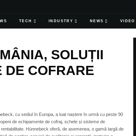
EWS
TECH
INDUSTRY
NEWS
VIDEO
ÂNIA, SOLUȚII
E DE COFRARE
ck, cu sediul în Europa, a luat naștere în urmă cu peste 90
 europeni de echipamente de cofraj, schele și sisteme de
te și rentabilitate. Hünnebeck oferă, de asemenea, o gamă largă de