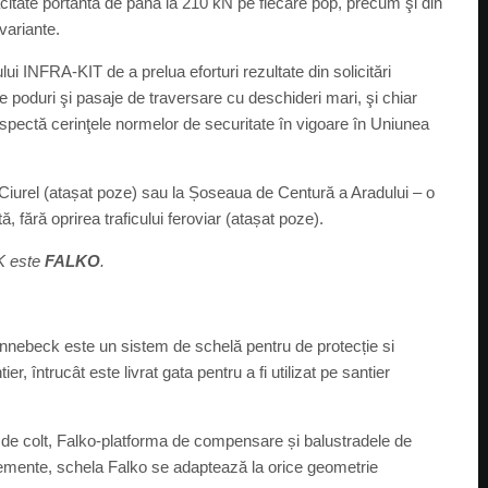
tate portantă de până la 210 kN pe fiecare pop, precum şi din
 variante.
i INFRA-KIT de a prelua eforturi rezultate din solicitări
e poduri şi pasaje de traversare cu deschideri mari, şi chiar
respectă cerinţele normelor de securitate în vigoare în Uniunea
Ciurel (atașat poze) sau la Șoseaua de Centură a Aradului – o
, fără oprirea traficului feroviar (atașat poze).
CK este
FALKO
.
nnebeck este un sistem de schelă pentru de protecție si
 întrucât este livrat gata pentru a fi utilizat pe santier
 de colt, Falko-platforma de compensare și balustradele de
elemente, schela Falko se adaptează la orice geometrie