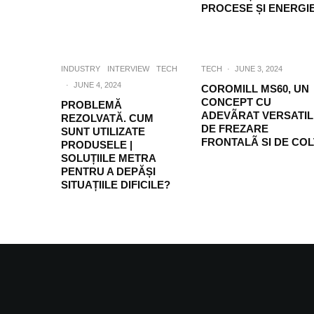
PROCESE ȘI ENERGI
INDUSTRY
INTERVIEW
TECH
TECH
·
JUNE 3, 2024
·
JUNE 4, 2024
COROMILL MS60, UN
CONCEPT CU
PROBLEMĂ
ADEVÃRAT VERSATIL
REZOLVATĂ. CUM
DE FREZARE
SUNT UTILIZATE
FRONTALÃ SI DE COL
PRODUSELE |
SOLUȚIILE METRA
PENTRU A DEPĂȘI
SITUAȚIILE DIFICILE?