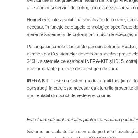
servicii destinate proiectelor, variind de la inginerie, logis
utilizatorilor și servicii de cofraj, până la dezvoltarea co
Hünnebeck
oferă
soluții personalizate de cofrare, car
necesar, în funcție de etapele tehnologice specificate de 
aferente sistemelor de cofraj și a timpilor de execuție, în
Pe lângă sistemele clasice de panouri cofrante
Rasto
ș
atenție sporită sistemelor de cofrare specifice proiectel
240H, sistemele de eșafodaj
INFRA-KIT
și ID15, cofraj 
mai importante proiecte de acest gen din țară.
INFRA KIT
– este un sistem modular multifuncţional, fiabi
construcţii în care este necesar ca eforurile provenite din
mai rentabil din punct de vedere economic.
Este foarte eficient mai ales pentru construirea podurilor
Sistemul este alcătuit din elemente portante tipizate şi a