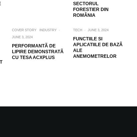
E
SECTORUL
FORESTIER DIN
ROMÂNIA
COVER STORY
INDUSTRY
·
TECH
·
JUNE 3, 2024
JUNE 3, 2024
FUNCTIILE SI
APLICATIILE DE BAZÃ
PERFORMANTÃ DE
ALE
LIPIRE DEMONSTRATÃ
ANEMOMETRELOR
CU TESA ACXPLUS
T