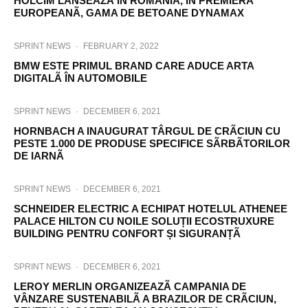
HOLCIM LANSEAZÃ ÎN ROMÂNIA, ÎN PREMIERÃ
EUROPEANÃ, GAMA DE BETOANE DYNAMAX
SPRINT NEWS
·
FEBRUARY 2, 2022
BMW ESTE PRIMUL BRAND CARE ADUCE ARTA
DIGITALÃ ÎN AUTOMOBILE
SPRINT NEWS
·
DECEMBER 6, 2021
HORNBACH A INAUGURAT TÂRGUL DE CRÃCIUN CU
PESTE 1.000 DE PRODUSE SPECIFICE SÃRBÃTORILOR
DE IARNÃ
SPRINT NEWS
·
DECEMBER 6, 2021
SCHNEIDER ELECTRIC A ECHIPAT HOTELUL ATHENEE
PALACE HILTON CU NOILE SOLUȚII ECOSTRUXURE
BUILDING PENTRU CONFORT ȘI SIGURANȚÃ
SPRINT NEWS
·
DECEMBER 6, 2021
LEROY MERLIN ORGANIZEAZÃ CAMPANIA DE
VÂNZARE SUSTENABILÃ A BRAZILOR DE CRÃCIUN,