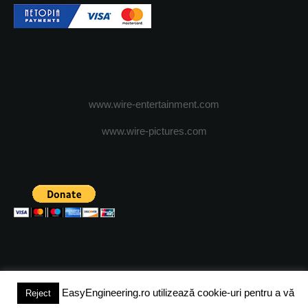
www.wire-entertainment.com
www.wire-pictures.com
EasyEngineering.ro utilizează cookie-uri pentru a vă
Reject
(c) 2024 - FineEngineeringMagazine. All rights reserved.