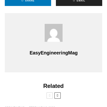
SHARE
EMAIL
EasyEngineeringMag
Related