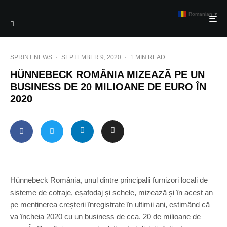
Romanian
▼
SPRINT NEWS
·
SEPTEMBER 9, 2020
·
1 MIN READ
HÜNNEBECK ROMÂNIA MIZEAZÃ PE UN
BUSINESS DE 20 MILIOANE DE EURO ÎN
2020
Hünnebeck România, unul dintre principalii furnizori locali de
sisteme de cofraje, eșafodaj și schele, mizează și în acest an
pe menținerea creșterii înregistrate în ultimii ani, estimând că
va încheia 2020 cu un business de cca. 20 de milioane de