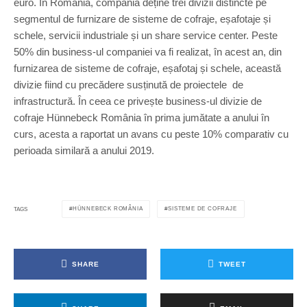
euro. În România, compania deține trei divizii distincte pe
segmentul de furnizare de sisteme de cofraje, eșafotaje și
schele, servicii industriale și un share service center. Peste
50% din business-ul companiei va fi realizat, în acest an, din
furnizarea de sisteme de cofraje, eșafotaj și schele, această
divizie fiind cu precădere susținută de proiectele de
infrastructură. În ceea ce privește business-ul divizie de
cofraje Hünnebeck România în prima jumătate a anului în
curs, acesta a raportat un avans cu peste 10% comparativ cu
perioada similară a anului 2019.
HÜNNEBECK ROMÂNIA
SISTEME DE COFRAJE
TAGS
SHARE
TWEET