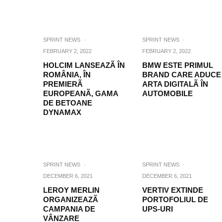
SPRINT NEWS
·
SPRINT NEWS
·
FEBRUARY 2, 2022
FEBRUARY 2, 2022
HOLCIM LANSEAZÃ ÎN
BMW ESTE PRIMUL
ROMÂNIA, ÎN
BRAND CARE ADUCE
PREMIERÃ
ARTA DIGITALÃ ÎN
EUROPEANÃ, GAMA
AUTOMOBILE
DE BETOANE
DYNAMAX
SPRINT NEWS
·
SPRINT NEWS
·
DECEMBER 6, 2021
DECEMBER 6, 2021
LEROY MERLIN
VERTIV EXTINDE
ORGANIZEAZÃ
PORTOFOLIUL DE
CAMPANIA DE
UPS-URI
VÂNZARE