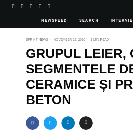
NEWSFEED
SEARCH
INTERVI
SPRINT NEWS
·
NOVEMBER 23, 2020
·
1 MIN READ
GRUPUL LEIER, 
SEGMENTELE DE
CERAMICE ȘI P
BETON