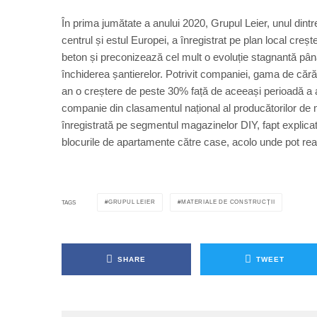
În prima jumătate a anului 2020, Grupul Leier, unul dintr
centrul și estul Europei, a înregistrat pe plan local creșt
beton și preconizează cel mult o evoluție stagnantă până 
închiderea șantierelor. Potrivit companiei, gama de cără
an o creștere de peste 30% față de aceeași perioadă a anu
companie din clasamentul național al producătorilor de 
înregistrată pe segmentul magazinelor DIY, fapt explicat
blocurile de apartamente către case, acolo unde pot real
GRUPUL LEIER
MATERIALE DE CONSTRUCȚII
TAGS
SHARE
TWEET