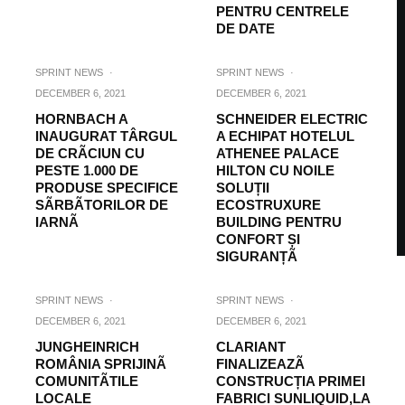
PENTRU CENTRELE
DE DATE
SPRINT NEWS
·
SPRINT NEWS
·
DECEMBER 6, 2021
DECEMBER 6, 2021
HORNBACH A
SCHNEIDER ELECTRIC
INAUGURAT TÂRGUL
A ECHIPAT HOTELUL
DE CRÃCIUN CU
ATHENEE PALACE
PESTE 1.000 DE
HILTON CU NOILE
PRODUSE SPECIFICE
SOLUȚII
SÃRBÃTORILOR DE
ECOSTRUXURE
IARNÃ
BUILDING PENTRU
CONFORT ȘI
SIGURANȚÃ
SPRINT NEWS
·
SPRINT NEWS
·
DECEMBER 6, 2021
DECEMBER 6, 2021
JUNGHEINRICH
CLARIANT
ROMÂNIA SPRIJINÃ
FINALIZEAZÃ
COMUNITÃTILE
CONSTRUCȚIA PRIMEI
LOCALE
FABRICI SUNLIQUID,LA