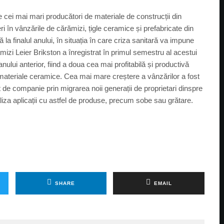
e cei mai mari producători de materiale de construcții din
eri în vânzările de cărămizi, țigle ceramice și prefabricate din
la finalul anului, în situația în care criza sanitară va impune
mizi Leier Brikston a înregistrat în primul semestru al acestui
lui anterior, fiind a doua cea mai profitabilă și productivă
materiale ceramice. Cea mai mare creștere a vânzărilor a fost
 de companie prin migrarea noii generații de proprietari dinspre
iza aplicații cu astfel de produse, precum sobe sau grătare.
SHARE
EMAIL