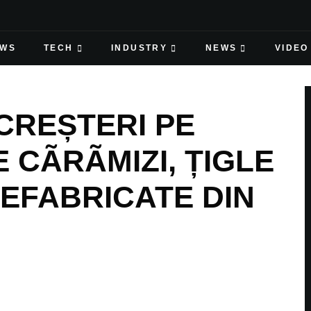
EWS
TECH
INDUSTRY
NEWS
VIDEO
CREȘTERI PE
 CÃRÃMIZI, ȚIGLE
REFABRICATE DIN