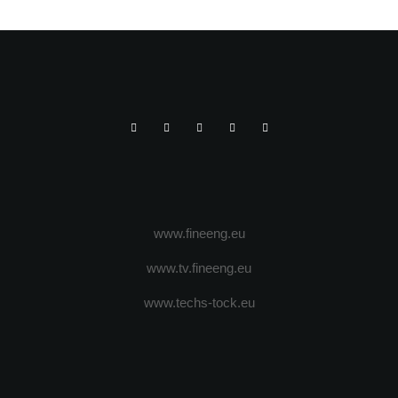
www.fineeng.eu
www.tv.fineeng.eu
www.techs-tock.eu