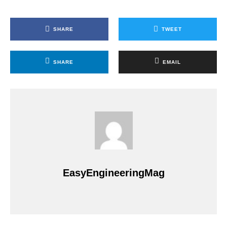
SHARE
TWEET
SHARE
EMAIL
EasyEngineeringMag