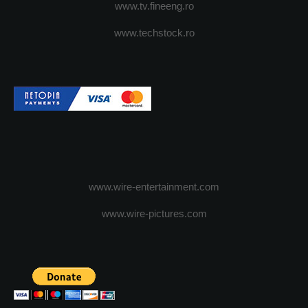
www.tv.fineeng.ro
www.techstock.ro
www.wire-entertainment.com
www.wire-pictures.com