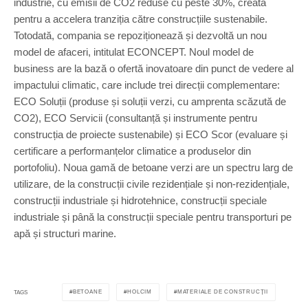
industrie, cu emisii de CO2 reduse cu peste 30%, creată
pentru a accelera tranziția către construcțiile sustenabile.
Totodată, compania se repoziționează și dezvoltă un nou
model de afaceri, intitulat ECONCEPT. Noul model de
business are la bază o ofertă inovatoare din punct de vedere al
impactului climatic, care include trei direcții complementare:
ECO Soluții (produse și soluții verzi, cu amprenta scăzută de
CO2), ECO Servicii (consultanță și instrumente pentru
construcția de proiecte sustenabile) și ECO Scor (evaluare și
certificare a performanțelor climatice a produselor din
portofoliu). Noua gamă de betoane verzi are un spectru larg de
utilizare, de la construcții civile rezidențiale și non-rezidențiale,
construcții industriale și hidrotehnice, construcții speciale
industriale și până la construcții speciale pentru transporturi pe
apă și structuri marine.
BETOANE
HOLCIM
MATERIALE DE CONSTRUCȚII
TAGS