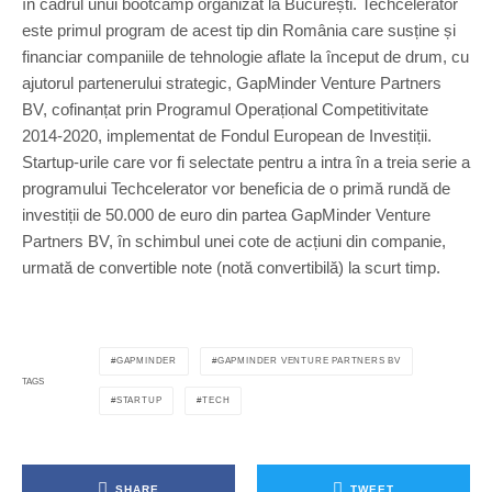
în cadrul unui bootcamp organizat la București. Techcelerator
este primul program de acest tip din România care susține și
financiar companiile de tehnologie aflate la început de drum, cu
ajutorul partenerului strategic, GapMinder Venture Partners
BV, cofinanțat prin Programul Operațional Competitivitate
2014-2020, implementat de Fondul European de Investiții.
Startup-urile care vor fi selectate pentru a intra în a treia serie a
programului Techcelerator vor beneficia de o primă rundă de
investiții de 50.000 de euro din partea GapMinder Venture
Partners BV, în schimbul unei cote de acțiuni din companie,
urmată de convertible note (notă convertibilă) la scurt timp.
GAPMINDER
GAPMINDER VENTURE PARTNERS BV
TAGS
STARTUP
TECH
SHARE
TWEET