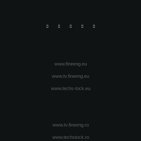
www.fineeng.eu
www.tv.fineeng.eu
www.techs-tock.eu
www.tv.fineeng.ro
www.techstock.ro