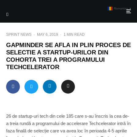
Romanian
▼
SPRINT NEWS
·
MAY 6, 2019
·
1 MIN READ
GAPMINDER SE AFLA IN PLIN PROCES DE
SELECTIE A STARTUP-URILOR DIN
COHORTA TREI A PROGRAMULUI
TECHCELERATOR
26 de startup-uri tech din cele 185 care s-au înscris la cea de-
a treia rundă a programului de accelerare Techcelerator intră în
faza finală de selecție care va avea loc în perioada 4-5 aprilie