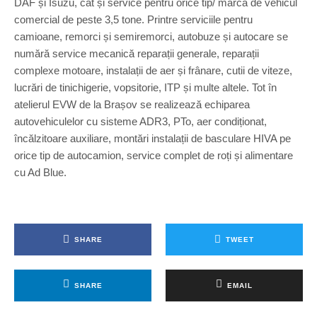
DAF și Isuzu, cât și service pentru orice tip/ marcă de vehicul
comercial de peste 3,5 tone. Printre serviciile pentru
camioane, remorci și semiremorci, autobuze și autocare se
numără service mecanică reparații generale, reparații
complexe motoare, instalații de aer și frânare, cutii de viteze,
lucrări de tinichigerie, vopsitorie, ITP și multe altele. Tot în
atelierul EVW de la Brașov se realizează echiparea
autovehiculelor cu sisteme ADR3, PTo, aer condiționat,
încălzitoare auxiliare, montări instalații de basculare HIVA pe
orice tip de autocamion, service complet de roți și alimentare
cu Ad Blue.
SHARE
TWEET
SHARE
EMAIL