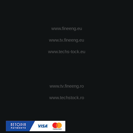
www.fineeng.eu
www.tv.fineeng.eu
www.techs-tock.eu
www.tv.fineeng.ro
www.techstock.ro