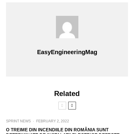
EasyEngineeringMag
Related
SPRINT NEWS
·
FEBRUARY 2, 2022
O TREIME DIN INCENDIILE DIN ROMÂNIA SUNT