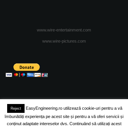
www.wire-entertainment.com
www.wire-pictures.com
EasyEngineering.ro utilizează cookie-uri pentru a vă
Reject
(c) 2024 - FineEngineeringMagazine. All rights reserved.
îmbunătăți experiența pe acest site și pentru a vă oferi servicii și
DESPRE NOI
ADVERTISING
JOBS
DESPRE COOKIES
conținut adaptate intereselor dvs. Continuând să utilizați acest