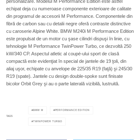
personalizare. Modelul M Performance Edition este astfel
echipat deja cu numeroase componente exterioare de calitate
din programul de accesorii M Performance. Componentele din
fibră de carbon sau cu detalii negre oferă contraste distinctive
cu caroserie Alpine White. BMW M240i M Performance Edition
este propulsat de un motor cu şase cilindri dispuşi în linie, cu
tehnologie M Performance TwinPower Turbo, ce dezvoltă 250
kW/340 CP. Aspectul atletic al coupé-ului sport de clasă
compactă este evidenţiat în special de jantele de 19 ţoli, din
aliaj uşor, echipate cu anvelope de 225/35 R19 (faţă) şi 245/30
R19 (spate). Jantele cu design double-spoke sunt finisate
bicolor Orbit Grey şi au o parte laterală vizibilă, lustruită.
BMW M
PERFORMANCE EDITION
TAGS
TWINPOWER TURBO