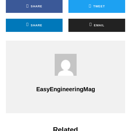
SHARE
TWEET
SHARE
EMAIL
EasyEngineeringMag
Related