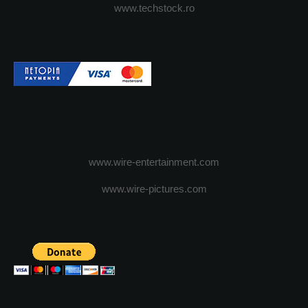
www.techstock.ro
www.wire-entertainment.com
www.wire-pictures.com