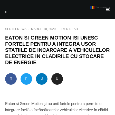
Romanian
▼
SPRINT NEWS
·
MARCH 10, 2020
·
1 MIN READ
EATON SI GREEN MOTION ISI UNESC
FORTELE PENTRU A INTEGRA USOR
STATIILE DE INCARCARE A VEHICULELOR
ELECTRICE IN CLADIRILE CU STOCARE
DE ENERGIE
Eaton și Green Motion și-au unit forțele pentru a permite o
integrare facilă a încărcătoarelor vehiculelor electrice în clădiri