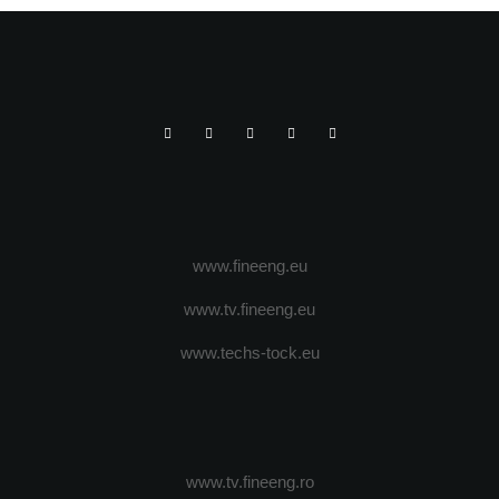
www.fineeng.eu
www.tv.fineeng.eu
www.techs-tock.eu
www.tv.fineeng.ro