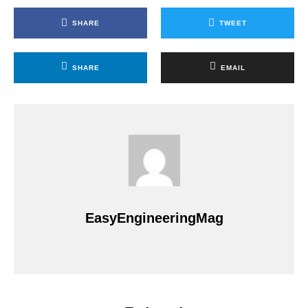
SHARE
TWEET
SHARE
EMAIL
EasyEngineeringMag