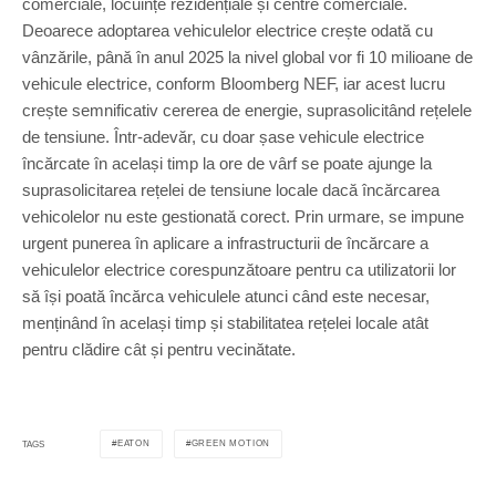
comerciale, locuințe rezidențiale și centre comerciale.
Deoarece adoptarea vehiculelor electrice crește odată cu
vânzările, până în anul 2025 la nivel global vor fi 10 milioane de
vehicule electrice, conform Bloomberg NEF, iar acest lucru
crește semnificativ cererea de energie, suprasolicitând rețelele
de tensiune. Într-adevăr, cu doar șase vehicule electrice
încărcate în același timp la ore de vârf se poate ajunge la
suprasolicitarea rețelei de tensiune locale dacă încărcarea
vehicolelor nu este gestionată corect. Prin urmare, se impune
urgent punerea în aplicare a infrastructurii de încărcare a
vehiculelor electrice corespunzătoare pentru ca utilizatorii lor
să își poată încărca vehiculele atunci când este necesar,
menținând în același timp și stabilitatea rețelei locale atât
pentru clădire cât și pentru vecinătate.
EATON
GREEN MOTION
TAGS