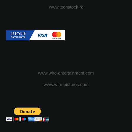
www.techstock.ro
www.wire-entertainment.com
www.wire-pictures.com