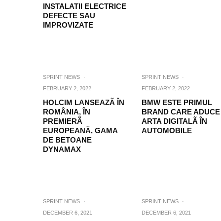
INSTALATII ELECTRICE
DEFECTE SAU
IMPROVIZATE
SPRINT NEWS
·
SPRINT NEWS
·
FEBRUARY 2, 2022
FEBRUARY 2, 2022
HOLCIM LANSEAZÃ ÎN
BMW ESTE PRIMUL
ROMÂNIA, ÎN
BRAND CARE ADUCE
PREMIERÃ
ARTA DIGITALÃ ÎN
EUROPEANÃ, GAMA
AUTOMOBILE
DE BETOANE
DYNAMAX
SPRINT NEWS
·
SPRINT NEWS
·
DECEMBER 6, 2021
DECEMBER 6, 2021