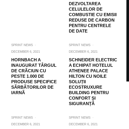
DEZVOLTAREA
CELULELOR DE
COMBUSTIE CU EMISII
REDUSE DE CARBON
PENTRU CENTRELE
DE DATE
SPRINT NEWS
·
SPRINT NEWS
·
DECEMBER 6, 2021
DECEMBER 6, 2021
HORNBACH A
SCHNEIDER ELECTRIC
INAUGURAT TÂRGUL
A ECHIPAT HOTELUL
DE CRÃCIUN CU
ATHENEE PALACE
PESTE 1.000 DE
HILTON CU NOILE
PRODUSE SPECIFICE
SOLUȚII
SÃRBÃTORILOR DE
ECOSTRUXURE
IARNÃ
BUILDING PENTRU
CONFORT ȘI
SIGURANȚÃ
SPRINT NEWS
·
SPRINT NEWS
·
DECEMBER 6, 2021
DECEMBER 6, 2021