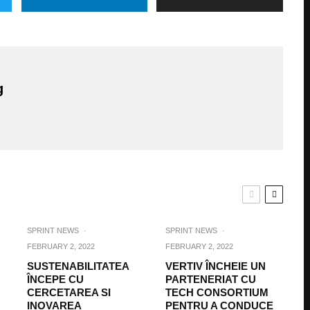
g
SPRINT NEWS
·
SPRINT NEWS
·
FEBRUARY 2, 2022
FEBRUARY 2, 2022
SUSTENABILITATEA
VERTIV ÎNCHEIE UN
ÎNCEPE CU
PARTENERIAT CU
CERCETAREA SI
TECH CONSORTIUM
INOVAREA
PENTRU A CONDUCE