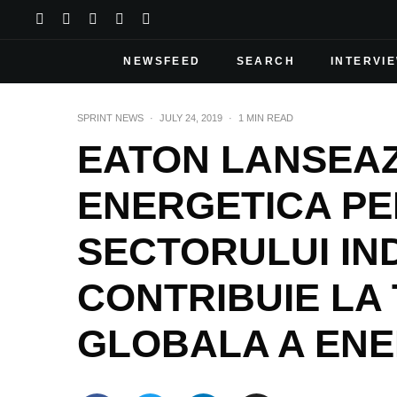
NEWSFEED
SEARCH
INTERVI
SPRINT NEWS
·
JULY 24, 2019
·
1 MIN READ
EATON LANSEAZ
ENERGETICA PE
SECTORULUI IN
CONTRIBUIE L
GLOBALA A ENE