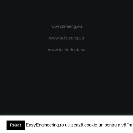
www.fineeng.eu
www.tv.fineeng.eu
www.techs-tock.eu
(c) 2024 - FineEngineeringMagazine. All rights reserved.
DESPRE N
EasyEngineering.ro utilizează cookie-uri pentru a vă îmbun
Reject