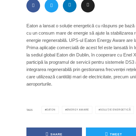
Eaton a lansat o soluție energetică cu răspuns pe bază 
cu un consum mare de energie să ajute la stabilizarea rețe
energie regenerabilă. UPS-ul Eaton Energy Aware are la
Prima aplicație comercială de acest fel este lansată în Ir
la sediul global Eaton din Dublin, în cooperare cu Enel
participă la programul de servicii pentru sistemele DS3 a
integrarea regenerabilă prin gestionarea frecvenței rețel
care utilizează cantități mari de electricitate, precum unit
aeroporturile.
EATON
ENERGY AWARE
SOLUȚIE ENERGETICĂ
TAGS
SHARE
TWEET