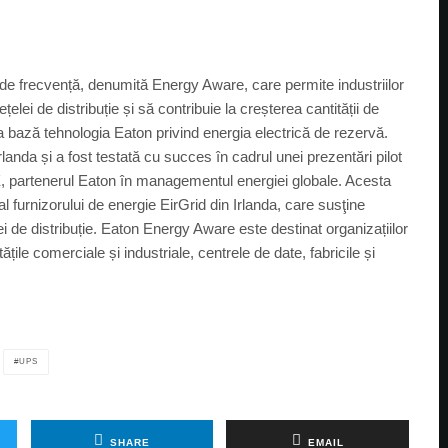
de frecvență, denumită Energy Aware, care permite industriilor
lei de distribuție și să contribuie la creșterea cantității de
 bază tehnologia Eaton privind energia electrică de rezervă.
landa și a fost testată cu succes în cadrul unei prezentări pilot
 X, partenerul Eaton în managementul energiei globale. Acesta
l furnizorului de energie EirGrid din Irlanda, care susţine
ei de distribuție. Eaton Energy Aware este destinat organizațiilor
ățile comerciale și industriale, centrele de date, fabricile și
UPS
SHARE
EMAIL