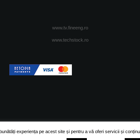
www.tv.fineeng.ro
www.techstock.ro
OI
ADVERTISING
JOBS
DESPRE COOKIES
POLIT
ătăți experiența pe acest site și pentru a vă oferi servicii și conținut