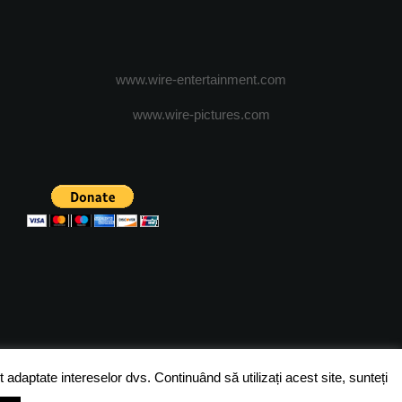
www.wire-entertainment.com
www.wire-pictures.com
ICA DE CONFIDENTIALITATE
TERMENI SI CONDITII
 adaptate intereselor dvs. Continuând să utilizați acest site, sunteți