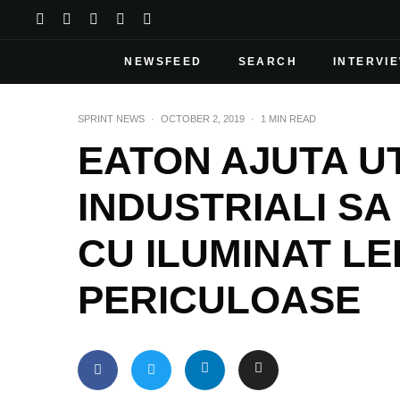
NEWSFEED
SEARCH
INTERVI
SPRINT NEWS
·
OCTOBER 2, 2019
·
1 MIN READ
EATON AJUTA UT
INDUSTRIALI SA
CU ILUMINAT L
PERICULOASE