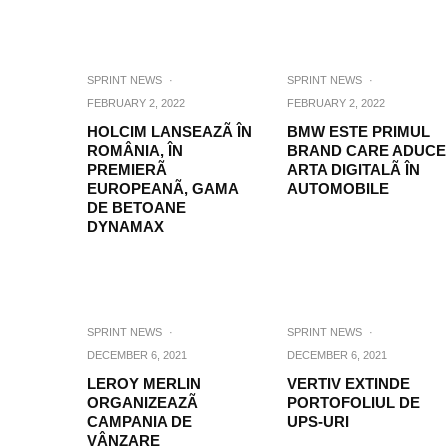
SPRINT NEWS
·
SPRINT NEWS
·
FEBRUARY 2, 2022
FEBRUARY 2, 2022
HOLCIM LANSEAZÃ ÎN
BMW ESTE PRIMUL
ROMÂNIA, ÎN
BRAND CARE ADUCE
PREMIERÃ
ARTA DIGITALÃ ÎN
EUROPEANÃ, GAMA
AUTOMOBILE
DE BETOANE
DYNAMAX
SPRINT NEWS
·
SPRINT NEWS
·
DECEMBER 6, 2021
DECEMBER 6, 2021
LEROY MERLIN
VERTIV EXTINDE
ORGANIZEAZÃ
PORTOFOLIUL DE
CAMPANIA DE
UPS-URI
VÂNZARE