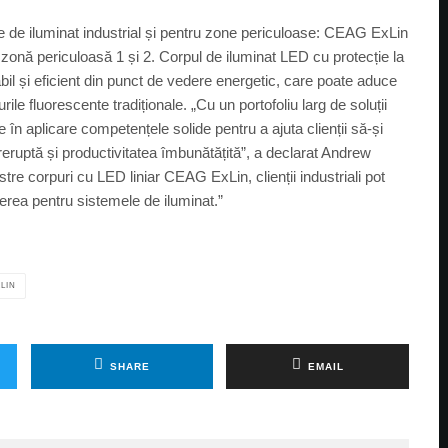
e de iluminat industrial și pentru zone periculoase: CEAG ExLin
zonă periculoasă 1 și 2. Corpul de iluminat LED cu protecție la
fiabil și eficient din punct de vedere energetic, care poate aduce
le fluorescente tradiționale. „Cu un portofoliu larg de soluții
 în aplicare competențele solide pentru a ajuta clienții să-și
reruptă și productivitatea îmbunătățită”, a declarat Andrew
re corpuri cu LED liniar CEAG ExLin, clienții industriali pot
nerea pentru sistemele de iluminat.”
XLIN
SHARE
EMAIL