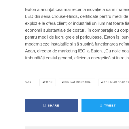
Eaton a anunțat cea mai recentă inovație a sa în materi
LED din seria Crouse-Hinds, certificate pentru medii de 
explozie le oferă clienților industriali un iluminat foarte 
economii substanțiale de costuri, în comparație cu corpuri
pentru medii de lucru grele și periculoase, Eaton își pune
modernizeze instalațiile și să susțină funcționarea neînt
Agan, director de marketing IEC la Eaton. „Cu noile noast
îmbunătăți costul general, eficiența energetică și întreți
EATON
ILUMINAT INDUSTRIAL
LED LINIAR CEAG E
TAGS
SHARE
TWEET