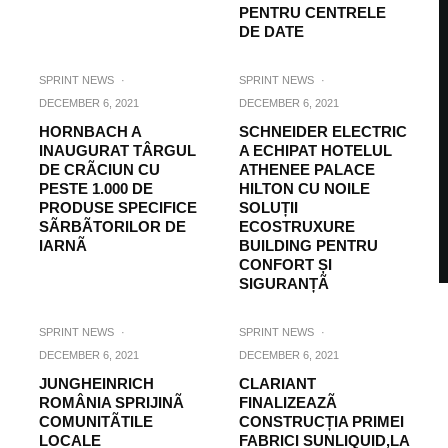
PENTRU CENTRELE
DE DATE
SPRINT NEWS
·
SPRINT NEWS
·
DECEMBER 6, 2021
DECEMBER 6, 2021
HORNBACH A
SCHNEIDER ELECTRIC
INAUGURAT TÂRGUL
A ECHIPAT HOTELUL
DE CRÃCIUN CU
ATHENEE PALACE
PESTE 1.000 DE
HILTON CU NOILE
PRODUSE SPECIFICE
SOLUȚII
SÃRBÃTORILOR DE
ECOSTRUXURE
IARNÃ
BUILDING PENTRU
CONFORT ȘI
SIGURANȚÃ
SPRINT NEWS
·
SPRINT NEWS
·
DECEMBER 6, 2021
DECEMBER 6, 2021
JUNGHEINRICH
CLARIANT
ROMÂNIA SPRIJINÃ
FINALIZEAZÃ
COMUNITÃTILE
CONSTRUCȚIA PRIMEI
LOCALE
FABRICI SUNLIQUID,LA