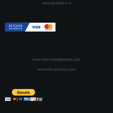
www.techstock.ro
www.wire-entertainment.com
www.wire-pictures.com