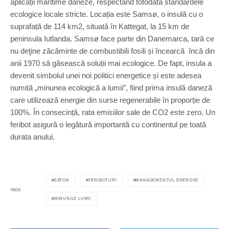
aplicații maritime daneze, respectând totodată standardele
ecologice locale stricte. Locația este Samsø, o insulă cu o
suprafață de 114 km2, situată în Kattegat, la 15 km de
peninsula Iutlanda. Samsø face parte din Danemarca, tară ce
nu deţine zăcăminte de combustibili fosili și încearcă încă din
anii 1970 să găsească soluții mai ecologice. De fapt, insula a
devenit simbolul unei noi politici energetice și este adesea
numită „minunea ecologică a lumii”, fiind prima insulă daneză
care utilizează energie din surse regenerabile în proporție de
100%. În consecință, rata emisiilor sale de CO2 este zero. Un
feribot asigură o legătură importantă cu continentul pe toată
durata anului.
EATON
FERIBOTURI
MANAGEMENTUL ENERGIEI
TAGS
MINUNILE LUMII