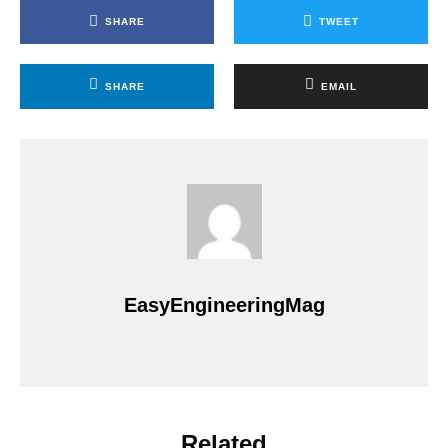
SHARE
TWEET
SHARE
EMAIL
EasyEngineeringMag
Related