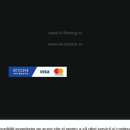
www.tv.fineeng.ro
www.techstock.ro
OI
ADVERTISING
JOBS
DESPRE COOKIES
POLIT
ătăți experiența pe acest site și pentru a vă oferi servicii și conținut