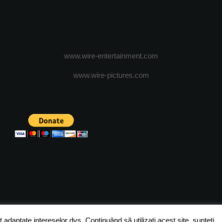
www.wire-entertainment.com
www.wire-pictures.com
ICA DE CONFIDENTIALITATE
TERMENI SI CONDITII
 adaptate intereselor dvs. Continuând să utilizați acest site, sunteți