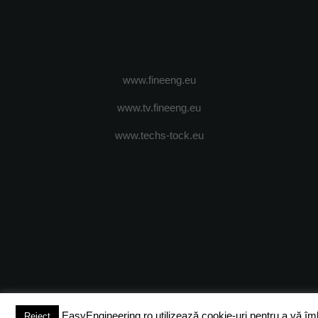
www.fineeng.eu
www.tv.fineeng.eu
www.techs-tock.eu
(c) 2024 - FineEngineeringMagazine. All rights reserved.
DESPRE N
EasyEngineering.ro utilizează cookie-uri pentru a vă îmbun
Reject