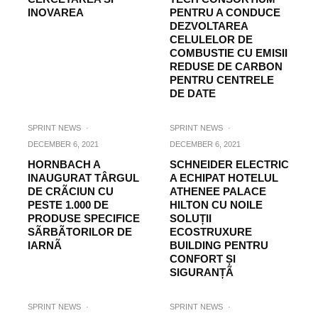
INOVAREA
PENTRU A CONDUCE
DEZVOLTAREA
CELULELOR DE
COMBUSTIE CU EMISII
REDUSE DE CARBON
PENTRU CENTRELE
DE DATE
SPRINT NEWS
·
SPRINT NEWS
·
DECEMBER 6, 2021
DECEMBER 6, 2021
HORNBACH A
SCHNEIDER ELECTRIC
INAUGURAT TÂRGUL
A ECHIPAT HOTELUL
DE CRÃCIUN CU
ATHENEE PALACE
PESTE 1.000 DE
HILTON CU NOILE
PRODUSE SPECIFICE
SOLUȚII
SÃRBÃTORILOR DE
ECOSTRUXURE
IARNÃ
BUILDING PENTRU
CONFORT ȘI
SIGURANȚÃ
SPRINT NEWS
·
SPRINT NEWS
·