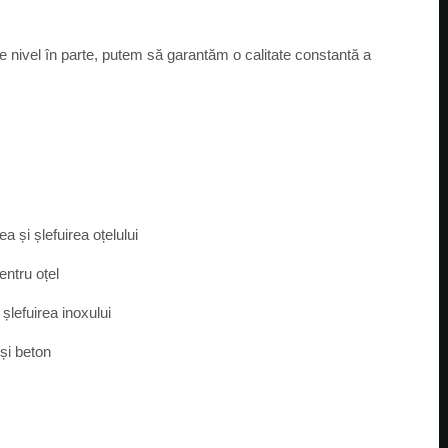
re nivel în parte, putem să garantăm o calitate constantă a
a și șlefuirea oțelului
entru oțel
șlefuirea inoxului
 și beton