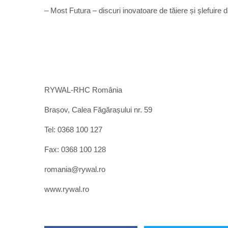
– Most Futura – discuri inovatoare de tăiere și șlefuire d
RYWAL-RHC România
Brașov, Calea Făgărașului nr. 59
Tel: 0368 100 127
Fax: 0368 100 128
romania@rywal.ro
www.rywal.ro