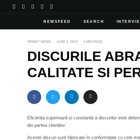
NEWSFEED
SEARCH
INTERVI
SPRINT NEWS
·
JUNE 3, 2014
·
1 MIN READ
DISCURILE ABRA
CALITATE SI P
Eficiența superioară și constantă a discurilor este deter
din partea clienților.
Aceste discuri sunt fabricate în conformitate cu cele m