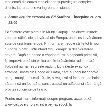
tensionată din cauza tehnicilor de supravieţuire complet
diferite, lucru care le va îngreuna misiunea.
Supravieţuire extremă cu Ed Stafford
– începând cu ora
23:00
Ed Stafford este pierdut în Munții Carpați, una dintre ultimele
zone de sălbăticie adevărată din Europa, unde ies la vânătoare
sute de urși bruni feroce. Prin urmare, trebuie să fie tot timpul
cu ochii în patru, înfruntând frigul cumplit și deshidratarea
severă. După ce prinde o căprioară într-o capcană primitivă,
își improvizează din pielea ei o îmbrăcăminte rudimentară.
Folosind numai resursele pădurii, Ed trăiește exact ca
strămoșii noștri din Epoca de Piatră, care au populat cândva
acești munți. În numai 10 zile, a reușit să-și facă rost de haine,
să aprindă un foc, să-și construiască un adăpost și să strângă
provizii suficiente de hrană.
Pentru mai multe informaţii despre program, accesează
www.discovery.ro
sau intră pe Facebook la