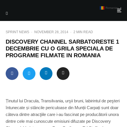
Romanian
▼
SPRINT NEWS
·
NOVEMBER 28, 2014
·
2 MIN READ
DISCOVERY CHANNEL SARBATORESTE 1
DECEMBRIE CU O GRILA SPECIALA DE
PROGRAME FILMATE IN ROMANIA
Ținutul lui Dracula, Transilvania, urşii bruni, labirintul de peşteri
întunecate și stâncile periculoase din Munții Carpați sunt doar
câteva dintre atracţiile care i-au fascinat pe producătorii unora
dintre cele mai cunoscute emisiuni difuzate pe Discovery