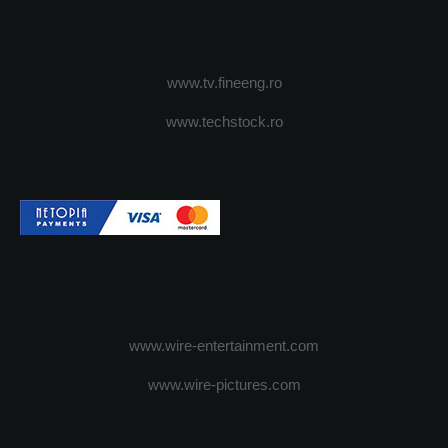
www.tv.fineeng.ro
www.techstock.ro
www.wire-entertainment.com
www.wire-pictures.com