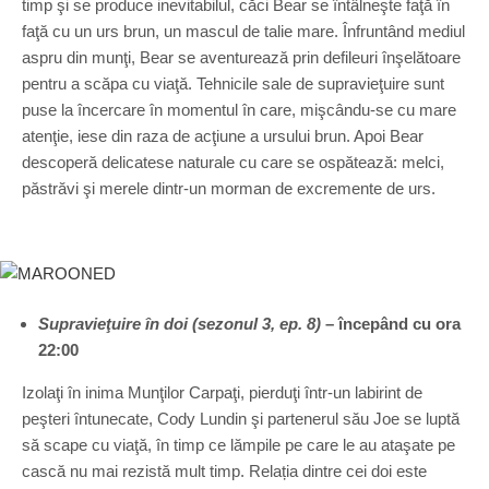
timp şi se produce inevitabilul, căci Bear se întâlneşte faţă în
faţă cu un urs brun, un mascul de talie mare. Înfruntând mediul
aspru din munţi, Bear se aventurează prin defileuri înşelătoare
pentru a scăpa cu viaţă. Tehnicile sale de supravieţuire sunt
puse la încercare în momentul în care, mişcându-se cu mare
atenţie, iese din raza de acţiune a ursului brun. Apoi Bear
descoperă delicatese naturale cu care se ospătează: melci,
păstrăvi şi merele dintr-un morman de excremente de urs.
Supravieţuire în doi (sezonul 3, ep. 8)
– începând cu ora
22:00
Izolaţi în inima Munţilor Carpaţi, pierduţi într-un labirint de
peşteri întunecate, Cody Lundin şi partenerul său Joe se luptă
să scape cu viaţă, în timp ce lămpile pe care le au ataşate pe
cască nu mai rezistă mult timp. Relația dintre cei doi este