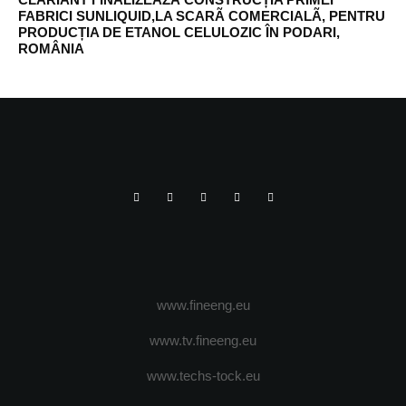
FABRICI SUNLIQUID,LA SCARÃ COMERCIALÃ, PENTRU
PRODUCȚIA DE ETANOL CELULOZIC ÎN PODARI,
ROMÂNIA
www.fineeng.eu
www.tv.fineeng.eu
www.techs-tock.eu