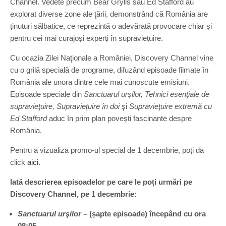
Channel. Vedete precum Bear Grylls sau Ed Stafford au
explorat diverse zone ale ţării, demonstrând că România are
ținuturi sălbatice, ce reprezintă o adevărată provocare chiar și
pentru cei mai curajoși experți în supraviețuire.
Cu ocazia Zilei Naţionale a României, Discovery Channel vine
cu o grilă specială de programe, difuzând episoade filmate în
România ale unora dintre cele mai cunoscute emisiuni.
Episoade speciale din
Sanctuarul urşilor, Tehnici esenţiale de
supravieţuire, Supravieţuire în doi
şi
Supravieţuire extremă cu
Ed Stafford
aduc în prim plan povești fascinante despre
România.
Pentru a vizualiza promo-ul special de 1 decembrie, poți da
click
aici
.
Iată descrierea episoadelor pe care le poți urmări pe
Discovery Channel, pe 1 decembrie:
Sanctuarul urşilor
– (șapte episoade) începând cu ora
08:05