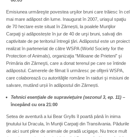
Emisiunea urmăreşte povestea urşilor bruni care trăiesc în cel
mai mare adăpost din lume. Inaugurat în 2007, uriaşul spaţiu
de 70 hectare este situat în Zărnești, la poalele Munţilor
Carpaţi şi adăpostește în jur de 40 de urşi bruni, salvaţi din
captivitate de pe teritoriul întregii ţări. Adăpostul este un proiect
realizat în parteneriat de către WSPA (World Society for the
Protection of Animals), organizaţia “Milioane de Prieteni” şi
Primăria din Zărneşti, care a donat terenul pe care se întinde
adăpostul. Camerele de filmat îi urmăresc pe ofiţerii WSPA,
care colaborează cu autorităţile române în raiduri şi misiuni de
salvare, mutând urșii în adăpostul din Zărnești.
Tehnici esenţiale de supravieţuire (sezonul 3, ep. 11)
–
începând cu ora
21:00
Setea de aventură a lui Bear Grylls îl poartă până în inima
ţinutului lui Dracula, în Munţii Carpaţi din Transilvania. Pădurile
de aici sunt pline de animale de pradă ucigaşe. Nu trece mult