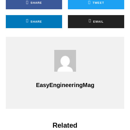
SHARE
TWEET
SHARE
EMAIL
EasyEngineeringMag
Related