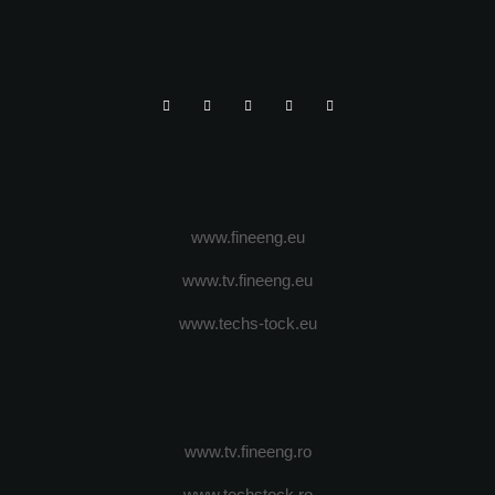
www.fineeng.eu
www.tv.fineeng.eu
www.techs-tock.eu
www.tv.fineeng.ro
www.techstock.ro