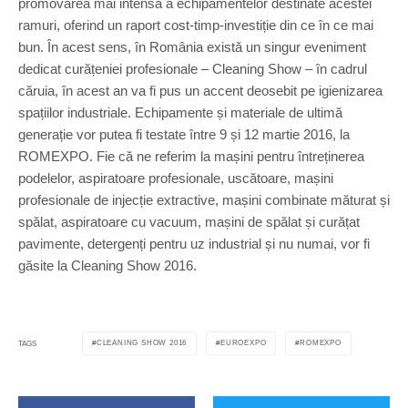
promovarea mai intensă a echipamentelor destinate acestei
ramuri, oferind un raport cost-timp-investiție din ce în ce mai
bun. În acest sens, în România există un singur eveniment
dedicat curățeniei profesionale – Cleaning Show – în cadrul
căruia, în acest an va fi pus un accent deosebit pe igienizarea
spațiilor industriale. Echipamente și materiale de ultimă
generație vor putea fi testate între 9 și 12 martie 2016, la
ROMEXPO. Fie că ne referim la mașini pentru întreținerea
podelelor, aspiratoare profesionale, uscătoare, mașini
profesionale de injecție extractive, mașini combinate măturat și
spălat, aspiratoare cu vacuum, mașini de spălat și curățat
pavimente, detergenți pentru uz industrial și nu numai, vor fi
găsite la Cleaning Show 2016.
CLEANING SHOW 2016
EUROEXPO
ROMEXPO
TAGS