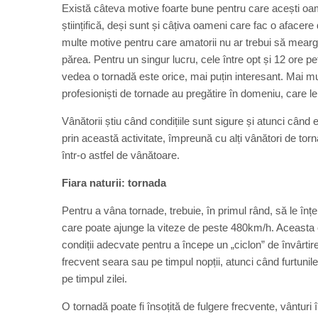
Există câteva motive foarte bune pentru care acești oam
științifică, deși sunt și câțiva oameni care fac o aface
multe motive pentru care amatorii nu ar trebui să meargă î
părea. Pentru un singur lucru, cele între opt și 12 ore p
vedea o tornadă este orice, mai puțin interesant. Mai mu
profesioniști de tornade au pregătire în domeniu, care l
Vânătorii știu când condițiile sunt sigure și atunci cân
prin această activitate, împreună cu alți vânători de to
într-o astfel de vânătoare.
Fiara naturii: tornada
Pentru a vâna tornade, trebuie, în primul rând, să le în
care poate ajunge la viteze de peste 480km/h. Aceasta e
condiții adecvate pentru a începe un „ciclon” de învârtir
frecvent seara sau pe timpul nopții, atunci când furtunile
pe timpul zilei.
O tornadă poate fi însoțită de fulgere frecvente, vânturi î