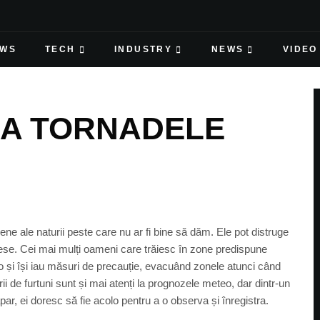
EWS
TECH
INDUSTRY
NEWS
VIDEO
ZA TORNADELE
e ale naturii peste care nu ar fi bine să dăm. Ele pot distruge
ecese. Cei mai mulți oameni care trăiesc în zone predispune
 și își iau măsuri de precauție, evacuând zonele atunci când
de furtuni sunt și mai atenți la prognozele meteo, dar dintr-un
par, ei doresc să fie acolo pentru a o observa și înregistra.