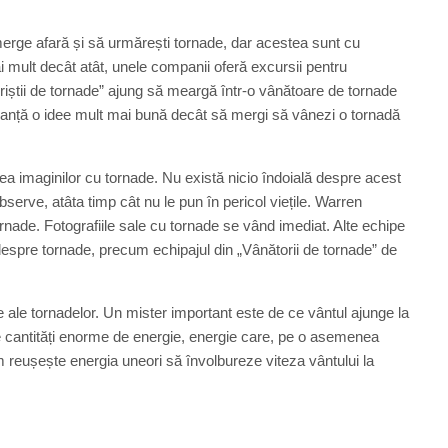
 merge afară și să urmărești tornade, dar acestea sunt cu
i mult decât atât, unele companii oferă excursii pentru
uriștii de tornade” ajung să meargă într-o vânătoare de tornade
guranță o idee mult mai bună decât să mergi să vânezi o tornadă
rea imaginilor cu tornade. Nu există nicio îndoială despre acest
bserve, atâta timp cât nu le pun în pericol viețile. Warren
rnade. Fotografiile sale cu tornade se vând imediat. Alte echipe
espre tornade, precum echipajul din „Vânătorii de tornade” de
 ale tornadelor. Un mister important este de ce vântul ajunge la
ne cantități enorme de energie, energie care, pe o asemenea
reușește energia uneori să învolbureze viteza vântului la