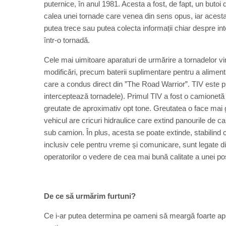
puternice, în anul 1981. Acesta a fost, de fapt, un butoi d
calea unei tornade care venea din sens opus, iar acesta p
putea trece sau putea colecta informații chiar despre inte
într-o tornadă.
Cele mai uimitoare aparaturi de urmărire a tornadelor v
modificări, precum baterii suplimentare pentru a alimenta
care a condus direct din ”The Road Warrior”. TIV este p
interceptează tornadele). Primul TIV a fost o camionetă 
greutate de aproximativ opt tone. Greutatea o face mai gr
vehicul are cricuri hidraulice care extind panourile de c
sub camion. În plus, acesta se poate extinde, stabilind c
inclusiv cele pentru vreme și comunicare, sunt legate di
operatorilor o vedere de cea mai bună calitate a unei posi
De ce să urmărim furtuni?
Ce i-ar putea determina pe oameni să meargă foarte apr