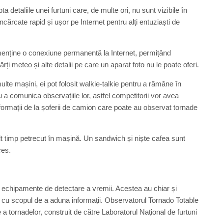
 detaliile unei furtuni care, de multe ori, nu sunt vizibile în
încărcate rapid și ușor pe Internet pentru alți entuziaști de
 menține o conexiune permanentă la Internet, permițând
rți meteo și alte detalii pe care un aparat foto nu le poate oferi.
lte mașini, ei pot folosit walkie-talkie pentru a rămâne în
a comunica observațiile lor, astfel competitorii vor avea
formații de la șoferii de camion care poate au observat tornade
t timp petrecut în mașină. Un sandwich și niște cafea sunt
ces.
u echipamente de detectare a vremii. Acestea au chiar și
ă, cu scopul de a aduna informații. Observatorul Tornado Totable
 a tornadelor, construit de către Laboratorul Național de furtuni