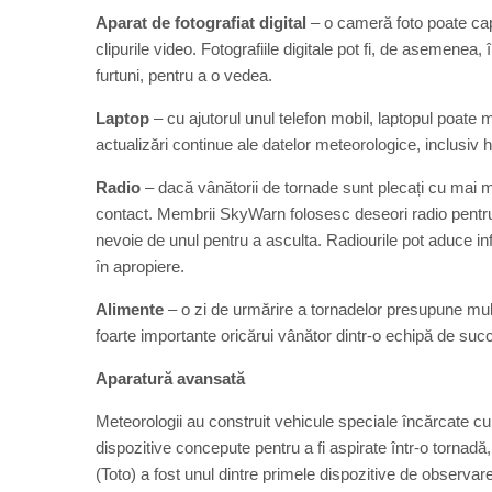
Aparat de fotografiat digital
– o cameră foto poate capta
clipurile video. Fotografiile digitale pot fi, de asemenea, 
furtuni, pentru a o vedea.
Laptop
– cu ajutorul unul telefon mobil, laptopul poate
actualizări continue ale datelor meteorologice, inclusiv hă
Radio
– dacă vânătorii de tornade sunt plecați cu mai mu
contact. Membrii SkyWarn folosesc deseori radio pentru 
nevoie de unul pentru a asculta. Radiourile pot aduce in
în apropiere.
Alimente
– o zi de urmărire a tornadelor presupune mul
foarte importante oricărui vânător dintr-o echipă de suc
Aparatură avansată
Meteorologii au construit vehicule speciale încărcate c
dispozitive concepute pentru a fi aspirate într-o tornad
(Toto) a fost unul dintre primele dispozitive de observare