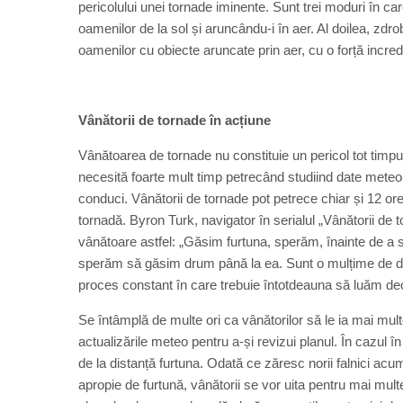
pericolului unei tornade iminente. Sunt trei moduri în c
oamenilor de la sol și aruncându-i în aer. Al doilea, zdr
oamenilor cu obiecte aruncate prin aer, cu o forță incred
Vânătorii de tornade în acțiune
Vânătoarea de tornade nu constituie un pericol tot timpul
necesită foarte mult timp petrecând studiind date meteor
conduci. Vânătorii de tornade pot petrece chiar și 12 o
tornadă. Byron Turk, navigator în serialul „Vânătorii d
vânătoare astfel: „Găsim furtuna, sperăm, înainte de a
sperăm să găsim drum până la ea. Sunt o mulțime de deci
proces constant în care trebuie întotdeauna să luăm deci
Se întâmplă de multe ori ca vânătorilor să le ia mai mult
actualizările meteo pentru a-și revizui planul. În cazul î
de la distanță furtuna. Odată ce zăresc norii falnici acu
apropie de furtună, vânătorii se vor uita pentru mai multe