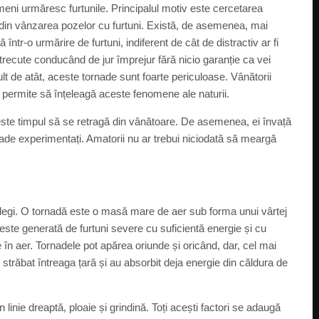
eni urmăresc furtunile. Principalul motiv este cercetarea
re din vânzarea pozelor cu furtuni. Există, de asemenea, mai
ntr-o urmărire de furtuni, indiferent de cât de distractiv ar fi
etrecute conducând de jur împrejur fără nicio garanție ca vei
lt de atât, aceste tornade sunt foarte periculoase. Vânătorii
e permite să înțeleagă aceste fenomene ale naturii.
d este timpul să se retragă din vânătoare. De asemenea, ei învață
rnade experimentați. Amatorii nu ar trebui niciodată să meargă
țelegi. O tornadă este o masă mare de aer sub forma unui vârtej
ste generată de furtuni severe cu suficientă energie și cu
e în aer. Tornadele pot apărea oriunde și oricând, dar, cel mai
 străbat întreaga țară și au absorbit deja energie din căldura de
n linie dreaptă, ploaie și grindină. Toți acești factori se adaugă