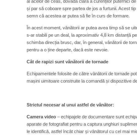
al acelor de ceas, dovadă clară a curenților puternici de
și par să coboare spre partea de jos a furtunii. Acest ti
semn că acestea ar putea să fie în curs de formare.
În acest moment, vânătorii ar putea avea timp să se uite
s-ar stabili pe un deal, la aproximativ 4,8 km distanță 
schimba direcția brusc, dar, în general, vânătorii de t
pentru a o ține departe, dacă este nevoie.
Cât de rapizi sunt vânătorii de tornade
Echipamentele folosite de către vânătorii de tornade pot 
mașini uimitoare construite la comandă și dispozitive de
Strictul necesar al unui astfel de vânător:
Camera video
– echipajele de documentare sunt echip
aparate de fotografiat pentru a captura unghiuri suplime
le identifică, astfel încât chiar și vânătorul cu cel mai 