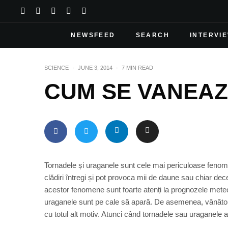
NEWSFEED
SEARCH
INTERVI
SCIENCE
·
JUNE 3, 2014
·
7 MIN READ
CUM SE VANEA
Tornadele și uraganele sunt cele mai periculoase fenomen
clădiri întregi și pot provoca mii de daune sau chiar d
acestor fenomene sunt foarte atenți la prognozele meteo
uraganele sunt pe cale să apară. De asemenea, vânătorii 
cu totul alt motiv. Atunci când tornadele sau uraganele a