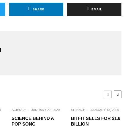
SHARE
EMAIL
g
0
SCIENCE
·
JANUARY 27, 2020
SCIENCE
·
JANUARY 18, 2020
SCIENCE BEHIND A
BITFIT SELLS FOR $1.6
POP SONG
BILLION