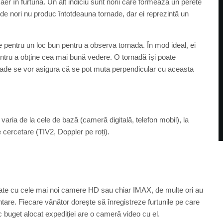
 aer în furtună. Un alt indiciu sunt norii care formează un perete
p de nori nu produc întotdeauna tornade, dar ei reprezintă un
 pentru un loc bun pentru a observa tornada. În mod ideal, ei
pentru a obține cea mai bună vedere. O tornadă își poate
ornade se vor asigura că se pot muta perpendicular cu aceasta
varia de la cele de bază (cameră digitală, telefon mobil), la
 cercetare (TIV2, Doppler pe roți).
ate cu cele mai noi camere HD sau chiar IMAX, de multe ori au
ntare. Fiecare vânător dorește să înregistreze furtunile pe care
mic buget alocat expediției are o cameră video cu el.