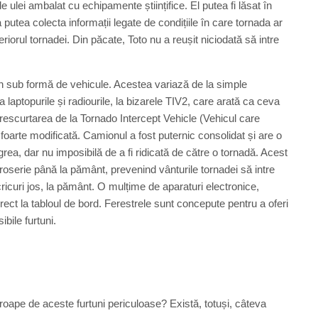
e ulei ambalat cu echipamente științifice. El putea fi lăsat în
utea colecta informații legate de condițiile în care tornada ar
riorul tornadei. Din păcate, Toto nu a reușit niciodată să intre
in sub formă de vehicule. Acestea variază de la simple
 laptopurile și radiourile, la bizarele TIV2, care arată ca ceva
rescurtarea de la Tornado Intercept Vehicle (Vehicul care
foarte modificată. Camionul a fost puternic consolidat și are o
ea, dar nu imposibilă de a fi ridicată de către o tornadă. Acest
aroserie până la pământ, prevenind vânturile tornadei să intre
ricuri jos, la pământ. O mulțime de aparaturi electronice,
rect la tabloul de bord. Ferestrele sunt concepute pentru a oferi
bile furtuni.
oape de aceste furtuni periculoase? Există, totuși, câteva