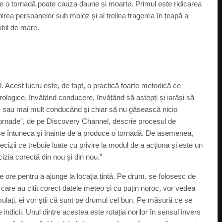
are o tornadă poate cauza daune și moarte. Primul este ridicarea
obirea persoanelor sub moloz și al treilea tragerea în țeapă a
ibil de mare.
. Acest lucru este, de fapt, o practică foarte metodică ce
ologice, învățând conducere, învățând să aștepți și iarăși să
re sau mai mult conducând și chiar să nu găsească nicio
e tornade”, de pe Discovery Channel, descrie procesul de
 se întuneca și înainte de a produce o tornadă. De asemenea,
zii ce trebuie luate cu privire la modul de a acționa și este un
zia corectă din nou și din nou.”
e ore pentru a ajunge la locația țintă. Pe drum, se folosesc de
n care au citit corect datele meteo și cu puțin noroc, vor vedea
mulați, ei vor știi că sunt pe drumul cel bun. Pe măsură ce se
 indicii. Unul dintre acestea este rotația norilor în sensul invers