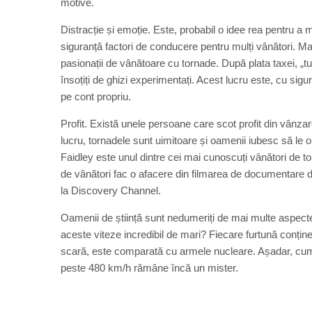
motive.
Distracție și emoție. Este, probabil o idee rea pentru a
siguranță factori de conducere pentru mulți vânători. Ma
pasionații de vânătoare cu tornade. După plata taxei, „t
însoțiți de ghizi experimentați. Acest lucru este, cu si
pe cont propriu.
Profit. Există unele persoane care scot profit din vânza
lucru, tornadele sunt uimitoare și oamenii iubesc să le o
Faidley este unul dintre cei mai cunoscuți vânători de to
de vânători fac o afacere din filmarea de documentare d
la Discovery Channel.
Oamenii de știință sunt nedumeriți de mai multe aspecte
aceste viteze incredibil de mari? Fiecare furtună conți
scară, este comparată cu armele nucleare. Așadar, cum 
peste 480 km/h rămâne încă un mister.