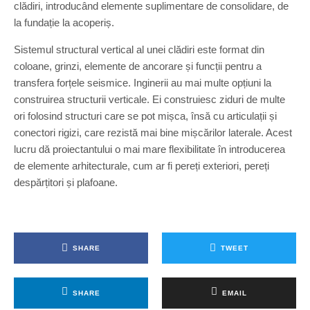
clădiri, introducând elemente suplimentare de consolidare, de
la fundație la acoperiș.
Sistemul structural vertical al unei clădiri este format din
coloane, grinzi, elemente de ancorare și funcții pentru a
transfera forțele seismice. Inginerii au mai multe opțiuni la
construirea structurii verticale. Ei construiesc ziduri de multe
ori folosind structuri care se pot mișca, însă cu articulații și
conectori rigizi, care rezistă mai bine mișcărilor laterale. Acest
lucru dă proiectantului o mai mare flexibilitate în introducerea
de elemente arhitecturale, cum ar fi pereți exteriori, pereți
despărțitori și plafoane.
SHARE
TWEET
SHARE
EMAIL