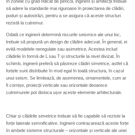
În zonele cu grad ridicat de pericol, inginerii și arhitecții trebuie
să adere la standarde mai riguroase în proiectarea de clădiri,
poduri și autostrăzi, pentru a se asigura că aceste structuri
rezistă la cutremur.
Odată ce inginerii determină riscurile seismice ale unui loc,
trebuie să propună un design de clădire adecvat. În general, ei
evită modelele neregulate sau asimetrice. Acestea includ
clădirile în formă de L sau T și structurile la nivel divizat. În
schimb, inginerii preferă să păstreze clădiri simetrice, astfel că
forțele sunt distribuite în mod egal în toată structura, în cazul
unui seism. Se limitează, de asemenea, ornamentele, cum ar
fi cornișe, proiecții verticale sau orizontale deoarece
cutremurele pot disloca ușor aceste elemente arhitecturale.
Chiar și clădirile simetrice trebuie să fie capabile să reziste la
forțe laterale semnificative. Inginerii contracarează aceste forțe
în ambele sisteme structurale – orizontale și verticale ale unei