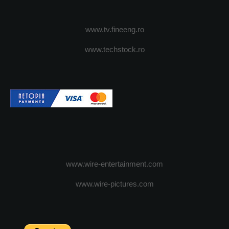
www.tv.fineeng.ro
www.techstock.ro
www.wire-entertainment.com
www.wire-pictures.com