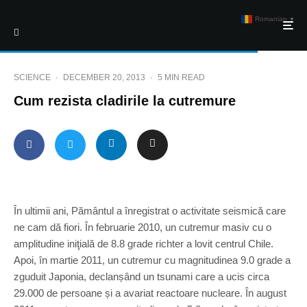
Romanian
▼
SCIENCE
·
DECEMBER 20, 2013
·
5 MIN READ
Cum rezista cladirile la cutremure
În ultimii ani, Pământul a înregistrat o activitate seismică care
ne cam dă fiori. În februarie 2010, un cutremur masiv cu o
amplitudine iniţială de 8.8 grade richter a lovit centrul Chile.
Apoi, în martie 2011, un cutremur cu magnitudinea 9.0 grade a
zguduit Japonia, declanșând un tsunami care a ucis circa
29.000 de persoane și a avariat reactoare nucleare. În august