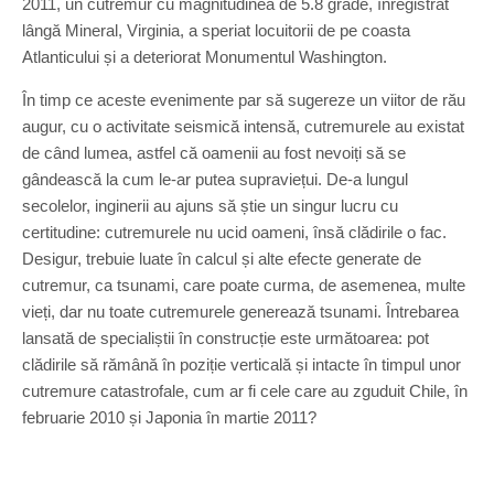
2011, un cutremur cu magnitudinea de 5.8 grade, înregistrat
lângă Mineral, Virginia, a speriat locuitorii de pe coasta
Atlanticului și a deteriorat Monumentul Washington.
În timp ce aceste evenimente par să sugereze un viitor de rău
augur, cu o activitate seismică intensă, cutremurele au existat
de când lumea, astfel că oamenii au fost nevoiți să se
gândească la cum le-ar putea supraviețui. De-a lungul
secolelor, inginerii au ajuns să știe un singur lucru cu
certitudine: cutremurele nu ucid oameni, însă clădirile o fac.
Desigur, trebuie luate în calcul și alte efecte generate de
cutremur, ca tsunami, care poate curma, de asemenea, multe
vieți, dar nu toate cutremurele generează tsunami. Întrebarea
lansată de specialiștii în construcție este următoarea: pot
clădirile să rămână în poziție verticală și intacte în timpul unor
cutremure catastrofale, cum ar fi cele care au zguduit Chile, în
februarie 2010 și Japonia în martie 2011?