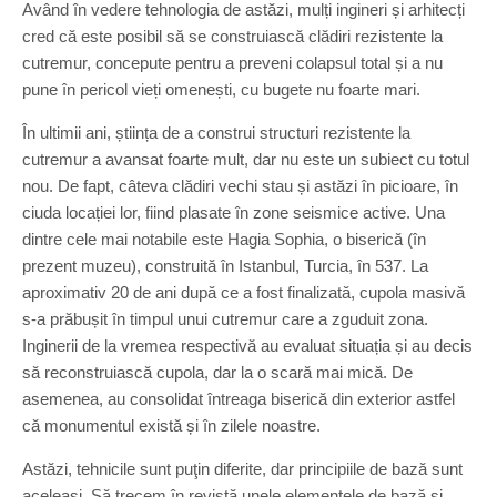
Având în vedere tehnologia de astăzi, mulți ingineri și arhitecți
cred că este posibil să se construiască clădiri rezistente la
cutremur, concepute pentru a preveni colapsul total și a nu
pune în pericol vieți omenești, cu bugete nu foarte mari.
În ultimii ani, știința de a construi structuri rezistente la
cutremur a avansat foarte mult, dar nu este un subiect cu totul
nou. De fapt, câteva clădiri vechi stau și astăzi în picioare, în
ciuda locației lor, fiind plasate în zone seismice active. Una
dintre cele mai notabile este Hagia Sophia, o biserică (în
prezent muzeu), construită în Istanbul, Turcia, în 537. La
aproximativ 20 de ani după ce a fost finalizată, cupola masivă
s-a prăbușit în timpul unui cutremur care a zguduit zona.
Inginerii de la vremea respectivă au evaluat situația și au decis
să reconstruiască cupola, dar la o scară mai mică. De
asemenea, au consolidat întreaga biserică din exterior astfel
că monumentul există și în zilele noastre.
Astăzi, tehnicile sunt puţin diferite, dar principiile de bază sunt
aceleași. Să trecem în revistă unele elementele de bază și