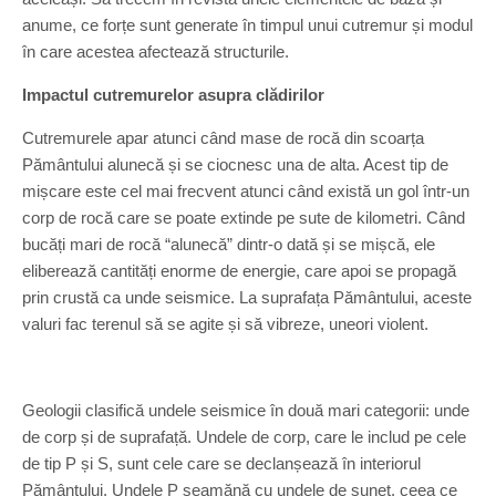
anume, ce forțe sunt generate în timpul unui cutremur și modul
în care acestea afectează structurile.
Impactul cutremurelor asupra clădirilor
Cutremurele apar atunci când mase de rocă din scoarța
Pământului alunecă și se ciocnesc una de alta. Acest tip de
mișcare este cel mai frecvent atunci când există un gol într-un
corp de rocă care se poate extinde pe sute de kilometri. Când
bucăți mari de rocă “alunecă” dintr-o dată și se mișcă, ele
eliberează cantități enorme de energie, care apoi se propagă
prin crustă ca unde seismice. La suprafața Pământului, aceste
valuri fac terenul să se agite și să vibreze, uneori violent.
Geologii clasifică undele seismice în două mari categorii: unde
de corp și de suprafață. Undele de corp, care le includ pe cele
de tip P și S, sunt cele care se declanșează în interiorul
Pământului. Undele P seamănă cu undele de sunet, ceea ce