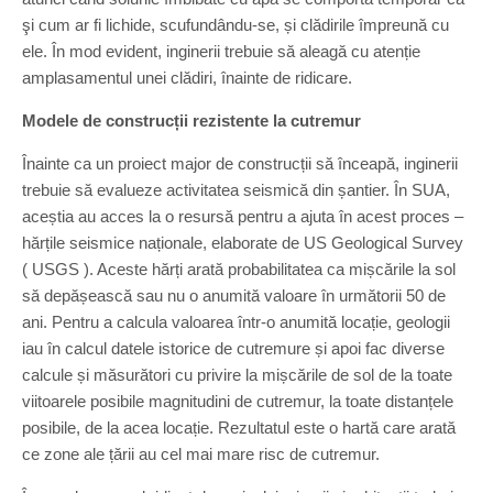
şi cum ar fi lichide, scufundându-se, și clădirile împreună cu
ele. În mod evident, inginerii trebuie să aleagă cu atenție
amplasamentul unei clădiri, înainte de ridicare.
Modele de construcții rezistente la cutremur
Înainte ca un proiect major de construcții să înceapă, inginerii
trebuie să evalueze activitatea seismică din șantier. În SUA,
aceștia au acces la o resursă pentru a ajuta în acest proces –
hărțile seismice naționale, elaborate de US Geological Survey
( USGS ). Aceste hărți arată probabilitatea ca mișcările la sol
să depășească sau nu o anumită valoare în următorii 50 de
ani. Pentru a calcula valoarea într-o anumită locație, geologii
iau în calcul datele istorice de cutremure și apoi fac diverse
calcule și măsurători cu privire la mișcările de sol de la toate
viitoarele posibile magnitudini de cutremur, la toate distanțele
posibile, de la acea locație. Rezultatul este o hartă care arată
ce zone ale țării au cel mai mare risc de cutremur.