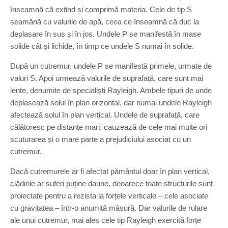
înseamnă că extind și comprimă materia. Cele de tip S
seamănă cu valurile de apă, ceea ce înseamnă că duc la
deplasare în sus și în jos. Undele P se manifestă în mase
solide cât și lichide, în timp ce undele S numai în solide.
După un cutremur, undele P se manifestă primele, urmate de
valuri S. Apoi urmează valurile de suprafață, care sunt mai
lente, denumite de specialiști Rayleigh. Ambele tipuri de unde
deplasează solul în plan orizontal, dar numai undele Rayleigh
afectează solul în plan vertical. Undele de suprafață, care
călătoresc pe distanțe mari, cauzează de cele mai multe ori
scuturarea și o mare parte a prejudiciului asociat cu un
cutremur.
Dacă cutremurele ar fi afectat pământul doar în plan vertical,
clădirile ar suferi puține daune, deoarece toate structurile sunt
proiectate pentru a rezista la forțele verticale – cele asociate
cu gravitatea – într-o anumită măsură. Dar valurile de rulare
ale unui cutremur, mai ales cele tip Rayleigh exercită forțe