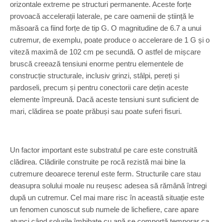
orizontale extreme pe structuri permanente. Aceste forțe
provoacă accelerații laterale, pe care oamenii de știință le
măsoară ca fiind forțe de tip G. O magnitudine de 6.7 a unui
cutremur, de exemplu, poate produce o accelerare de 1 G și o
viteză maximă de 102 cm pe secundă. O astfel de mișcare
bruscă creează tensiuni enorme pentru elementele de
construcție structurale, inclusiv grinzi, stâlpi, pereți și
pardoseli, precum și pentru conectorii care dețin aceste
elemente împreună. Dacă aceste tensiuni sunt suficient de
mari, clădirea se poate prăbuși sau poate suferi fisuri.
Un factor important este substratul pe care este construită
clădirea. Clădirile construite pe rocă rezistă mai bine la
cutremure deoarece terenul este ferm. Structurile care stau
deasupra solului moale nu reușesc adesea să rămână întregi
după un cutremur. Cel mai mare risc în această situație este
un fenomen cunoscut sub numele de lichefiere, care apare
atunci când solurile îmbibate cu apă se comportă temporar ca