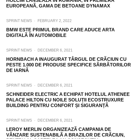
HOLCIM LANSEAZÃ ÎN ROMÂNIA, ÎN PREMIERÃ
EUROPEANÃ, GAMA DE BETOANE DYNAMAX
SPRINT NEWS
·
FEBRUARY 2, 2022
BMW ESTE PRIMUL BRAND CARE ADUCE ARTA
DIGITALÃ ÎN AUTOMOBILE
SPRINT NEWS
·
DECEMBER 6, 2021
HORNBACH A INAUGURAT TÂRGUL DE CRÃCIUN CU
PESTE 1.000 DE PRODUSE SPECIFICE SÃRBÃTORILOR
DE IARNÃ
SPRINT NEWS
·
DECEMBER 6, 2021
SCHNEIDER ELECTRIC A ECHIPAT HOTELUL ATHENEE
PALACE HILTON CU NOILE SOLUȚII ECOSTRUXURE
BUILDING PENTRU CONFORT ȘI SIGURANȚÃ
SPRINT NEWS
·
DECEMBER 6, 2021
LEROY MERLIN ORGANIZEAZÃ CAMPANIA DE
VÂNZARE SUSTENABILÃ A BRAZILOR DE CRÃCIUN,