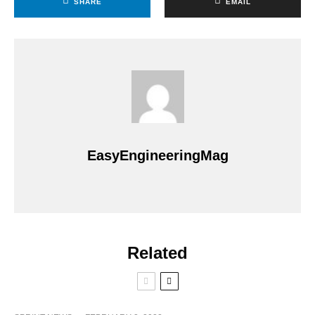
SHARE
EMAIL
EasyEngineeringMag
Related