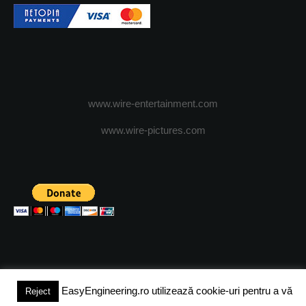
www.wire-entertainment.com
www.wire-pictures.com
EasyEngineering.ro utilizează cookie-uri pentru a vă
Reject
(c) 2024 - FineEngineeringMagazine. All rights reserved.