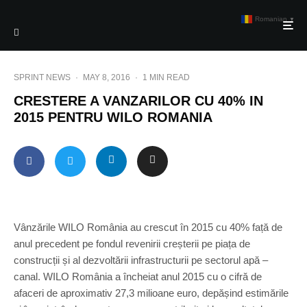
Romanian
▼
SPRINT NEWS
·
MAY 8, 2016
·
1 MIN READ
CRESTERE A VANZARILOR CU 40% IN
2015 PENTRU WILO ROMANIA
Vânzările WILO România au crescut în 2015 cu 40% față de
anul precedent pe fondul revenirii creșterii pe piața de
construcții și al dezvoltării infrastructurii pe sectorul apă –
canal. WILO România a încheiat anul 2015 cu o cifră de
afaceri de aproximativ 27,3 milioane euro, depășind estimările