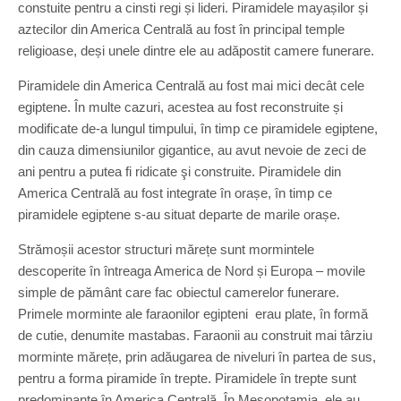
constuite pentru a cinsti regi și lideri. Piramidele mayașilor și
aztecilor din America Centrală au fost în principal temple
religioase, deși unele dintre ele au adăpostit camere funerare.
Piramidele din America Centrală au fost mai mici decât cele
egiptene. În multe cazuri, acestea au fost reconstruite și
modificate de-a lungul timpului, în timp ce piramidele egiptene,
din cauza dimensiunilor gigantice, au avut nevoie de zeci de
ani pentru a putea fi ridicate şi construite. Piramidele din
America Centrală au fost integrate în orașe, în timp ce
piramidele egiptene s-au situat departe de marile orașe.
Strămoșii acestor structuri mărețe sunt mormintele
descoperite în întreaga America de Nord și Europa – movile
simple de pământ care fac obiectul camerelor funerare.
Primele morminte ale faraonilor egipteni erau plate, în formă
de cutie, denumite mastabas. Faraonii au construit mai târziu
morminte mărețe, prin adăugarea de niveluri în partea de sus,
pentru a forma piramide în trepte. Piramidele în trepte sunt
predominante în America Centrală. În Mesopotamia, ele au