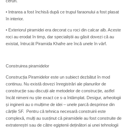
ceruri.
• Intrarea a fost închisă după ce trupul faraonului a fost plasat
în interior.
• Exteriorul piramidei era decorat cu roci din calcar alb. Aceste
roci au erodat în timp, dar specialiștii au găsit dovezi că au
existat, întrucât Piramida Khafre are încă unele în vârf.
Construirea piramidelor
Construcția Piramidelor este un subiect dezbătut în mod
continuu. Nu există dovezi înregistrări ale planurilor de
construcție sau discuții ale metodelor de construcție, astfel
încât nimeni nu știe exact ce s-a întâmplat. Desigur, arheologii
și inginerii au o mulțime de idei – unele parcă desprinse din
cărțile SF. Pentru că tehnica necesară construirii este
complexă, mulți au susținut că piramidele au fost construite de
extratereștri sau de către egiptenii deținători ai unei tehnologii