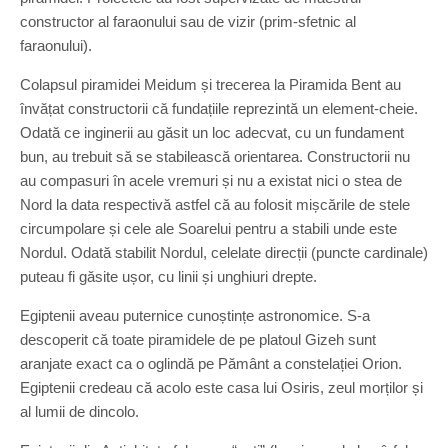
constructor al faraonului sau de vizir (prim-sfetnic al
faraonului).
Colapsul piramidei Meidum și trecerea la Piramida Bent au
învățat constructorii că fundațiile reprezintă un element-cheie.
Odată ce inginerii au găsit un loc adecvat, cu un fundament
bun, au trebuit să se stabilească orientarea. Constructorii nu
au compasuri în acele vremuri și nu a existat nici o stea de
Nord la data respectivă astfel că au folosit mișcările de stele
circumpolare și cele ale Soarelui pentru a stabili unde este
Nordul. Odată stabilit Nordul, celelate direcții (puncte cardinale)
puteau fi găsite ușor, cu linii și unghiuri drepte.
Egiptenii aveau puternice cunoștințe astronomice. S-a
descoperit că toate piramidele de pe platoul Gizeh sunt
aranjate exact ca o oglindă pe Pământ a constelației Orion.
Egiptenii credeau că acolo este casa lui Osiris, zeul morților și
al lumii de dincolo.