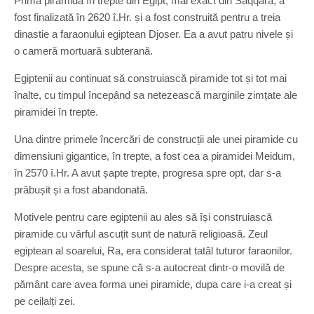
Prima piramida în trepte din Egipt, mai exact din Saqqara, a
fost finalizată în 2620 î.Hr. și a fost construită pentru a treia
dinastie a faraonului egiptean Djoser. Ea a avut patru nivele și
o cameră mortuară subterană.
Egiptenii au continuat să construiască piramide tot și tot mai
înalte, cu timpul începând sa netezească marginile zimțate ale
piramidei în trepte.
Una dintre primele încercări de construcții ale unei piramide cu
dimensiuni gigantice, în trepte, a fost cea a piramidei Meidum,
în 2570 î.Hr. A avut șapte trepte, progresa spre opt, dar s-a
prăbușit și a fost abandonată.
Motivele pentru care egiptenii au ales să își construiască
piramide cu vârful ascuțit sunt de natură religioasă. Zeul
egiptean al soarelui, Ra, era considerat tatăl tuturor faraonilor.
Despre acesta, se spune că s-a autocreat dintr-o movilă de
pământ care avea forma unei piramide, dupa care i-a creat și
pe ceilalți zei.