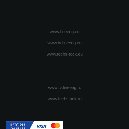
www.fineeng.eu
www.tv.fineeng.eu
www.techs-tock.eu
www.tv.fineeng.ro
www.techstock.ro