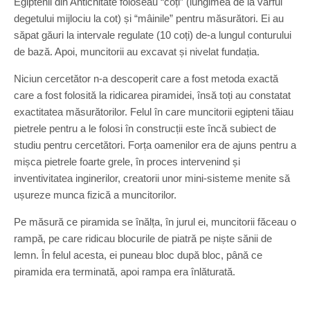
Egiptenii din Antichitate foloseau “coți” (lungimea de la vârful
degetului mijlociu la cot) și “mâinile” pentru măsurători. Ei au
săpat găuri la intervale regulate (10 coți) de-a lungul conturului
de bază. Apoi, muncitorii au excavat și nivelat fundația.
Niciun cercetător n-a descoperit care a fost metoda exactă
care a fost folosită la ridicarea piramidei, însă toți au constatat
exactitatea măsurătorilor. Felul în care muncitorii egipteni tăiau
pietrele pentru a le folosi în construcții este încă subiect de
studiu pentru cercetători. Forța oamenilor era de ajuns pentru a
mișca pietrele foarte grele, în proces intervenind și
inventivitatea inginerilor, creatorii unor mini-sisteme menite să
ușureze munca fizică a muncitorilor.
Pe măsură ce piramida se înălța, în jurul ei, muncitorii făceau o
rampă, pe care ridicau blocurile de piatră pe niște sănii de
lemn. În felul acesta, ei puneau bloc după bloc, până ce
piramida era terminată, apoi rampa era înlăturată.