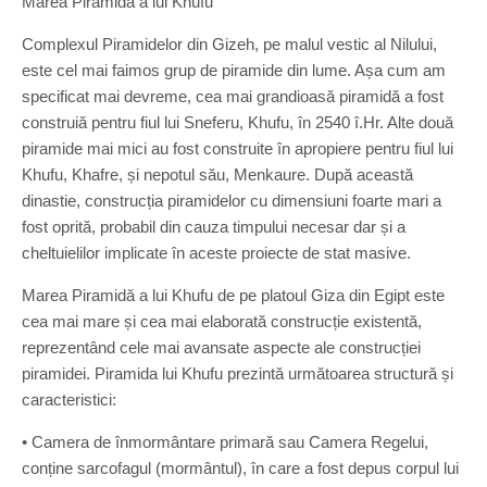
Marea Piramidă a lui Khufu
Complexul Piramidelor din Gizeh, pe malul vestic al Nilului,
este cel mai faimos grup de piramide din lume. Așa cum am
specificat mai devreme, cea mai grandioasă piramidă a fost
construiă pentru fiul lui Sneferu, Khufu, în 2540 î.Hr. Alte două
piramide mai mici au fost construite în apropiere pentru fiul lui
Khufu, Khafre, și nepotul său, Menkaure. După această
dinastie, construcția piramidelor cu dimensiuni foarte mari a
fost oprită, probabil din cauza timpului necesar dar și a
cheltuielilor implicate în aceste proiecte de stat masive.
Marea Piramidă a lui Khufu de pe platoul Giza din Egipt este
cea mai mare și cea mai elaborată construcție existentă,
reprezentând cele mai avansate aspecte ale construcției
piramidei. Piramida lui Khufu prezintă următoarea structură și
caracteristici:
• Camera de înmormântare primară sau Camera Regelui,
conține sarcofagul (mormântul), în care a fost depus corpul lui