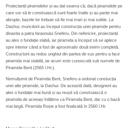
Proiectanții piramidelor și-au dat seama că, dacă piramidele pe
care vor să le construiască sunt foarte înalte și au pante mai
abrupte, bazele lor trebuie să fie mai mari și mai solide. La
Dashur, muncitorii au început construcția unei piramide pentru
dinastia a patra faraonului Sneferu. Din nefericire, proiectanții
au ales o fundație slabă, iar piramida a început să se aplece
spre interior când a fost de aproximativ două treimi completă.
Constructorii au redus unghiul din partea de sus pentru a face
piramida mai stabilă, iar acum este cunoscută sub numele de
Piramida Bent (2565 î.Hr.).
Nemulțumit de Piramida Bent, Sneferu a ordonat constucția
unei alte piramide, la Dashur. De această dată, designerii au
ales o fundație mai bună și au reușit să construiască o
piramida de aceeași înălțime ca Piramida Bent, dar cu o bază
mai largă. Piramida Roșie a fost finalizată în 2560 î.Hr.