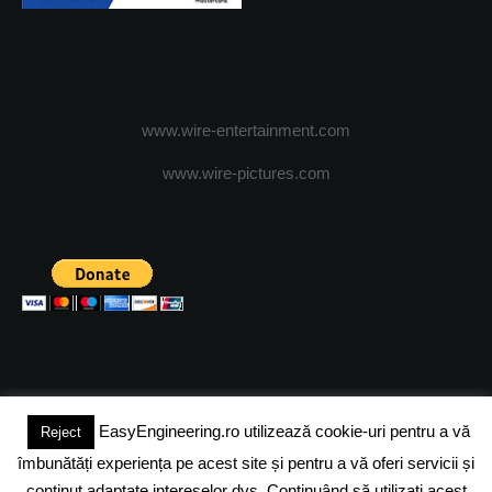
www.wire-entertainment.com
www.wire-pictures.com
EasyEngineering.ro utilizează cookie-uri pentru a vă
Reject
(c) 2024 - FineEngineeringMagazine. All rights reserved.
îmbunătăți experiența pe acest site și pentru a vă oferi servicii și
DESPRE NOI
ADVERTISING
JOBS
DESPRE COOKIES
conținut adaptate intereselor dvs. Continuând să utilizați acest