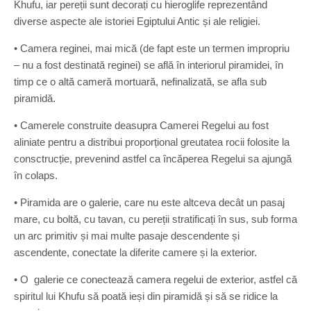
Khufu, iar pereții sunt decorați cu hieroglife reprezentând
diverse aspecte ale istoriei Egiptului Antic și ale religiei.
• Camera reginei, mai mică (de fapt este un termen impropriu
– nu a fost destinată reginei) se află în interiorul piramidei, în
timp ce o altă cameră mortuară, nefinalizată, se afla sub
piramidă.
• Camerele construite deasupra Camerei Regelui au fost
aliniate pentru a distribui proporțional greutatea rocii folosite la
consctrucție, prevenind astfel ca încăperea Regelui sa ajungă
în colaps.
• Piramida are o galerie, care nu este altceva decât un pasaj
mare, cu boltă, cu tavan, cu pereții stratificați în sus, sub forma
un arc primitiv și mai multe pasaje descendente și
ascendente, conectate la diferite camere și la exterior.
• O galerie ce conectează camera regelui de exterior, astfel că
spiritul lui Khufu să poată ieși din piramidă și să se ridice la