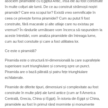
asociem piramidele cu Egiptul Antic, însă ele au fost construite
în multe colțuri ale lumii. De ce au construit strămoșii noștri
piramide? Care era scopul lor? Există vreo semnificație în
ceea ce privește forma piramidei? Cum au putut fi fost
construite, fără macarale și alte utilaje care nu existau pe
vremuri? În rândurile următoare vom încerca să raspundem la
aceste întrebări, vom analiza piramidele din întreaga lume,
cum au fost constuite și care a fost utilitatea lor.
Ce este o piramidă?
Piramida este o structură tri-dimensională la care suprafețele
superioare sunt triunghiulare și converg spre un punct.
Piramida are o bază pătrată și patru fețe triunghiulare
echilaterale.
Piramide de diferite tipuri, dimensiuni și complexitate au fost
construite în multe părți ale lumii antice (cum ar fi America
Centrală, Grecia, China și Egipt). În istoria din Egipt și China,
piramidele au fost în primul rând morminte și monumente