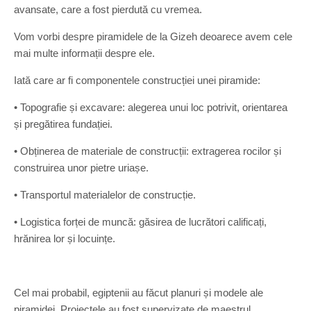
avansate, care a fost pierdută cu vremea.
Vom vorbi despre piramidele de la Gizeh deoarece avem cele
mai multe informații despre ele.
Iată care ar fi componentele construcției unei piramide:
• Topografie și excavare: alegerea unui loc potrivit, orientarea
și pregătirea fundației.
• Obținerea de materiale de construcții: extragerea rocilor și
construirea unor pietre uriașe.
• Transportul materialelor de construcție.
• Logistica forței de muncă: găsirea de lucrători calificați,
hrănirea lor și locuințe.
Cel mai probabil, egiptenii au făcut planuri și modele ale
piramidei. Proiectele au fost supervizate de maestrul