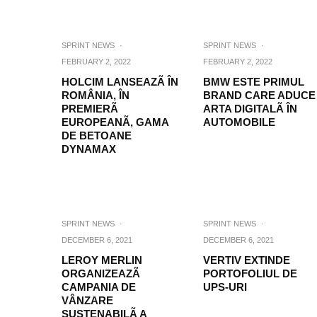
SPRINT NEWS
·
SPRINT NEWS
·
FEBRUARY 2, 2022
FEBRUARY 2, 2022
HOLCIM LANSEAZÃ ÎN
BMW ESTE PRIMUL
ROMÂNIA, ÎN
BRAND CARE ADUCE
PREMIERÃ
ARTA DIGITALÃ ÎN
EUROPEANÃ, GAMA
AUTOMOBILE
DE BETOANE
DYNAMAX
SPRINT NEWS
·
SPRINT NEWS
·
DECEMBER 6, 2021
DECEMBER 6, 2021
LEROY MERLIN
VERTIV EXTINDE
ORGANIZEAZÃ
PORTOFOLIUL DE
CAMPANIA DE
UPS-URI
VÂNZARE
SUSTENABILÃ A