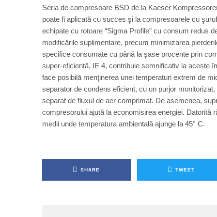
Seria de compresoare BSD de la Kaeser Kompressoren
poate fi aplicată cu succes şi la compresoarele cu şur
echipate cu rotoare “Sigma Profile” cu consum redus de 
modificările suplimentare, precum minimizarea pierderilor
specifice consumate cu până la şase procente prin comp
super-eficiență, IE 4, contribuie semnificativ la aceste 
face posibilă menţinerea unei temperaturi extrem de mic
separator de condens eficient, cu un purjor monitorizat
separat de fluxul de aer comprimat. De asemenea, suprafe
compresorului ajută la economisirea energiei. Datorită ră
medii unde temperatura ambientală ajunge la 45° C.
SHARE
TWEET