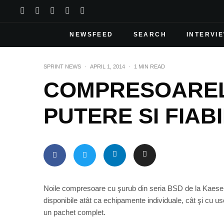
NEWSFEED
SEARCH
INTERVI
SPRINT NEWS
·
APRIL 1, 2014
·
1 MIN READ
COMPRESOAREL
PUTERE SI FIAB
Noile compresoare cu şurub din seria BSD de la Kaeser s
disponibile atât ca echipamente individuale, cât şi cu us
un pachet complet.