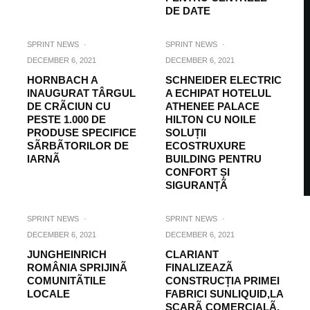
DE DATE
SPRINT NEWS
·
SPRINT NEWS
·
DECEMBER 6, 2021
DECEMBER 6, 2021
HORNBACH A
SCHNEIDER ELECTRIC
INAUGURAT TÂRGUL
A ECHIPAT HOTELUL
DE CRÃCIUN CU
ATHENEE PALACE
PESTE 1.000 DE
HILTON CU NOILE
PRODUSE SPECIFICE
SOLUȚII
SÃRBÃTORILOR DE
ECOSTRUXURE
IARNÃ
BUILDING PENTRU
CONFORT ȘI
SIGURANȚÃ
SPRINT NEWS
·
SPRINT NEWS
·
DECEMBER 6, 2021
DECEMBER 6, 2021
JUNGHEINRICH
CLARIANT
ROMÂNIA SPRIJINÃ
FINALIZEAZÃ
COMUNITÃTILE
CONSTRUCȚIA PRIMEI
LOCALE
FABRICI SUNLIQUID,LA
SCARÃ COMERCIALÃ,