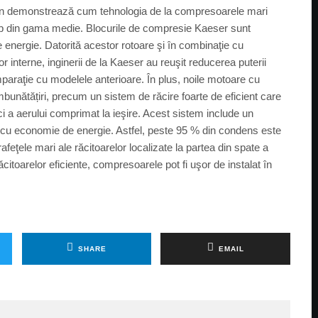
 demonstrează cum tehnologia de la compresoarele mari
ub din gama medie. Blocurile de compresie Kaeser sunt
energie. Datorită acestor rotoare şi în combinaţie cu
 interne, inginerii de la Kaeser au reuşit reducerea puterii
araţie cu modelele anterioare. În plus, noile motoare cu
îmbunătățiri, precum un sistem de răcire foarte de eficient care
i a aerului comprimat la ieşire. Acest sistem include un
, cu economie de energie. Astfel, peste 95 % din condens este
ţele mari ale răcitoarelor localizate la partea din spate a
citoarelor eficiente, compresoarele pot fi uşor de instalat în
SHARE
EMAIL