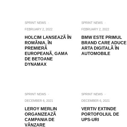
SPRINT NEWS
·
SPRINT NEWS
·
FEBRUARY 2, 2022
FEBRUARY 2, 2022
HOLCIM LANSEAZÃ ÎN
BMW ESTE PRIMUL
ROMÂNIA, ÎN
BRAND CARE ADUCE
PREMIERÃ
ARTA DIGITALÃ ÎN
EUROPEANÃ, GAMA
AUTOMOBILE
DE BETOANE
DYNAMAX
SPRINT NEWS
·
SPRINT NEWS
·
DECEMBER 6, 2021
DECEMBER 6, 2021
LEROY MERLIN
VERTIV EXTINDE
ORGANIZEAZÃ
PORTOFOLIUL DE
CAMPANIA DE
UPS-URI
VÂNZARE