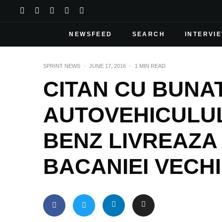
NEWSFEED
SEARCH
INTERVI
SPRINT NEWS
·
JUNE 17, 2016
·
1 MIN READ
CITAN CU BUNAT
AUTOVEHICULU
BENZ LIVREAZA
BACANIEI VECHI