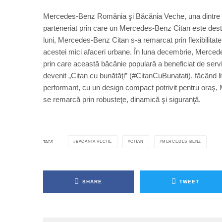
Mercedes-Benz România şi Băcănia Veche, una dintre ce
parteneriat prin care un Mercedes-Benz Citan este destina
luni, Mercedes-Benz Citan s-a remarcat prin flexibilitate
acestei mici afaceri urbane. În luna decembrie, Merc
prin care această băcănie populară a beneficiat de servic
devenit „Citan cu bunătăţi” (#CitanCuBunatati), făcând liv
performant, cu un design compact potrivit pentru oraş,
se remarcă prin robusteţe, dinamică şi siguranţă.
BACANIA VECHE
CITAN
MERCEDES-BENZ
TAGS
SHARE
TWEET