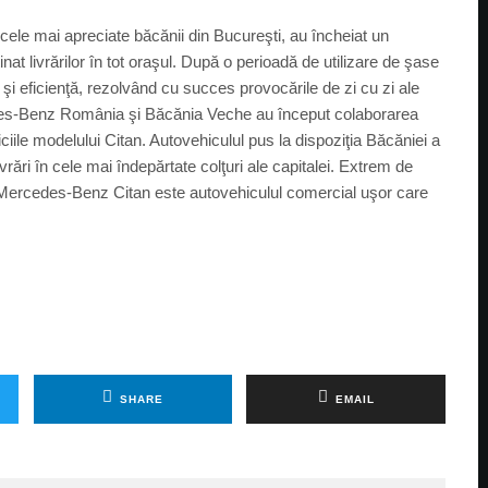
le mai apreciate băcănii din Bucureşti, au încheiat un
t livrărilor în tot oraşul. După o perioadă de utilizare de şase
 şi eficienţă, rezolvând cu succes provocările de zi cu zi ale
edes-Benz România şi Băcănia Veche au început colaborarea
iile modelului Citan. Autovehiculul pus la dispoziţia Băcăniei a
rări în cele mai îndepărtate colţuri ale capitalei. Extrem de
 Mercedes-Benz Citan este autovehiculul comercial uşor care
SHARE
EMAIL