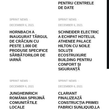
PENTRU CENTRELE
DE DATE
SPRINT NEWS
·
SPRINT NEWS
·
DECEMBER 6, 2021
DECEMBER 6, 2021
HORNBACH A
SCHNEIDER ELECTRIC
INAUGURAT TÂRGUL
A ECHIPAT HOTELUL
DE CRÃCIUN CU
ATHENEE PALACE
PESTE 1.000 DE
HILTON CU NOILE
PRODUSE SPECIFICE
SOLUȚII
SÃRBÃTORILOR DE
ECOSTRUXURE
IARNÃ
BUILDING PENTRU
CONFORT ȘI
SIGURANȚÃ
SPRINT NEWS
·
SPRINT NEWS
·
DECEMBER 6, 2021
DECEMBER 6, 2021
JUNGHEINRICH
CLARIANT
ROMÂNIA SPRIJINÃ
FINALIZEAZÃ
COMUNITÃTILE
CONSTRUCȚIA PRIMEI
LOCALE
FABRICI SUNLIQUID,LA