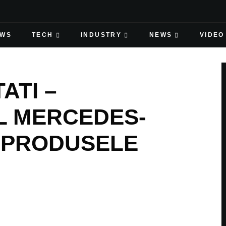
EWS
TECH
INDUSTRY
NEWS
VIDEO
ATI –
L MERCEDES-
 PRODUSELE